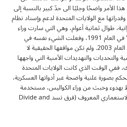
الأمر واضحًا وجليًا الى حدّ كبير بالنسبة إلى
وقدراتها مع الولايات المتحدة لدعم وإسناد نظام
نية، طوال ثمانية أعوام، وهي التي سارت وراء
الولايات المتحدة في حربها لــ”تحرير الكويت” في العام 1991، وفعلت الشيء نفسه في
حرب إسقاط نظام صدام واحتلال العراق، في العام 2003. ولم تكن مواقفها الحقيقية لا
ية والتحديات والتهديدات الأمنية التي واجهها
ك، ففي الوقت الذي كانت الولايات المتحدة
حكم بصورة علنية واضحة عبر أدواتها العسكرية،
طط بهدوء وخبث من وراء الكواليس، مستخدمة
أدوات ووسائل ناعمة، ومستندة الى مبدأها الاستعماري المعروف (فرق تسد Divide and