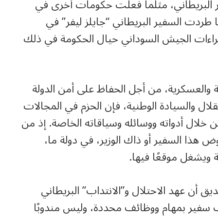
فير البريطاني، مثلما فعلت حكومات أخرى في
 طردت السفير البريطاني “جايلز ليفر” في
، بسبب انتقاده اجراءات الجيش السوداني حيال الحكومة في ذلك
 والعسكرية، من أجل الحفاظ على أمن الدولة
لال والسيادة الوطنية، فإن الحزم في المجالات
 خلال أدواته ووسائله وسياقاته الخاصة. إذ من
ض هذا السفير أو ذاك الوزير، في دولة ما،
ة ويشغل موقعًا فيها.
يق أن عهد الاحتلال و”الانتداب” البريطاني
 سفير بمهام ووظائف محددة، وليس مندوبًا