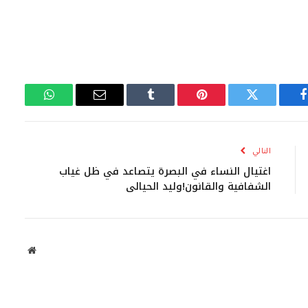
فيسبوك
تويتر
بينتيريست
Tumblr
البريد
واتساب
الإلكتروني
التالي
اغتيال النساء في البصرة يتصاعد في ظل غياب
الشفافية والقانون!وليد الحيالي
موقع
الويب