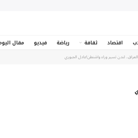
ب
اقتصاد
ثقافة
رياضة
فيديو
مقال اليوم
لعراق.. لندن تسير وراء واشنطن!عادل الجبوري
ي