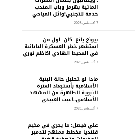
: ويطالبون بضمان الممرات
المائية بهرمز وباب المندب
خدمة للاجنبي!وائل المياحي
7 أغسطس,2026
بيونغ يانغ كان اول من
استشعر خطر العسكرة اليابانية
في المحيط الهادي !كاظم نوري
7 أغسطس,2026
ماذا لو..تحليل حالة البنية
الأسلامية بأستبعاد العترة
النبوية الطاهرة من المشهد
الأسلامي..!غيث العبيدي
7 أغسطس,2026
علي فيصل: ما يجري في مخيم
قلنديا مخطط ممنهج لتدمير
المخيمات وتصفية قضية