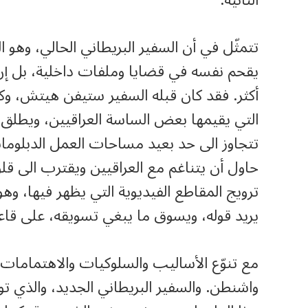
الثانية:
تتمثّل في أن السفير البريطاني الحالي، وهو 
يقحم نفسه في قضايا وملفات داخلية، بل إن ز
أكثر. فقد كان قبله السفير ستيفن هيتش، 
التي يقيمها بعض الساسة العراقيين، ويطلق بي
تتجاوز الى حد بعيد مساحات العمل الدبلوما
حاول أن يتناغم مع العراقيين ويقترب الى 
ترويج المقاطع الفيديوية التي يظهر فيها، وهو 
يريد قوله، ويسوق ما يبغي تسويقه، على قا
مع تنوّع الأساليب والسلوكيات والاهتمامات
واشنطن. والسفير البريطاني الجديد، والذي 