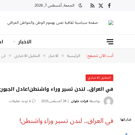
الجمعة, أغسطس 7, 2026
X
فيسبوك
RSS
(Twitter)
صفحة سياسية ثقافية تعنى بهموم الوطن والمواطن العراقي
الاخبار
اد
أنت الآن تتصفح:
الرئيسية
الاخبار
التحليل الاخباري
في ا
»
»
»
التحليل الاخباري
في العراق.. لندن تسير وراء واشنطن!عادل الجبور
بواسطة
فرات علوان
28 أغسطس,2025
لا توجد تعليقات
في العراق.. لندن تسير وراء واشنطن!
شاركها