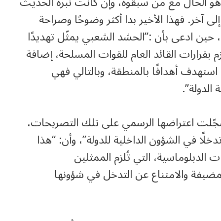
هو الحال مع من سبقوه، وإن كانت نبرة الحديث
 آخر. فهذا الأخير بدا أكثر وضوحًا وصراحة
، حين ادعى بأن :”الحشد الشعبي يمثّل تهديدًا
 بقرارات القائد العام للقوات المسلحة، إضافة
 استهدف أهدافًا بالمنطقة، وبالتالي فهي
الدولة”.
 سجّلت اعتراضها الرسمي على تلك التصريحات،
دخلًا في الشؤون الداخلية للدولة”، وأن: “هذا
 الدبلوماسية، التي تُلزم الممثلين
المضيفة والامتناع عن التدخل في شؤونها