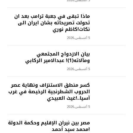
5 أغسطس,2026
ماذا تبقى في جعبة ترامب بعد ان
تحولت تصريحاته بشان ايران الى
نكات!كاظم نوري
5 أغسطس,2026
بيان الازدواج المجتمعي
ومآلاته(1)! عبدالامير الركابي
5 أغسطس,2026
كسر منطق الاستنزاف ونهاية عصر
الحروب الشطرنجية الرخيصة في غرب
آسيا..!غيث العبيدي
5 أغسطس,2026
مصر بين نيران الإقليم وحكمة الدولة
!محمد سيد أحمد