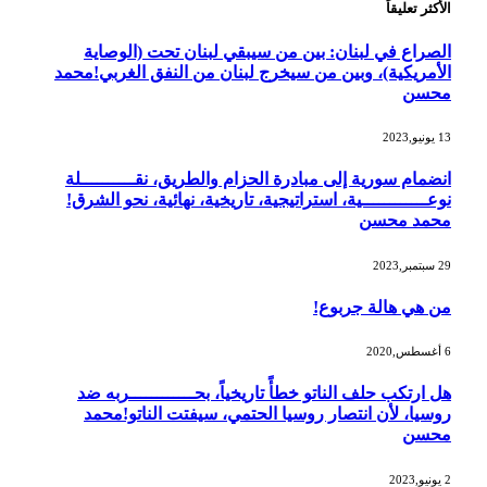
الأكثر تعليقاً
الصراع في لبنان: بين من سيبقي لبنان تحت (الوصاية
الأمريكية)، وبين من سيخرج لبنان من النفق الغربي!محمد
محسن
13 يونيو,2023
انضمام سورية إلى مبادرة الحزام والطريق، نقــــــــــلة
نوعــــــــــــية، استراتيجية، تاريخية، نهائية، نحو الشرق!
محمد محسن
29 سبتمبر,2023
من هي هالة جربوع!
6 أغسطس,2020
هل ارتكب حلف الناتو خطأً تاريخياً، بحــــــــــــربه ضد
روسيا، لأن انتصار روسيا الحتمي، سيفتت الناتو!محمد
محسن
2 يونيو,2023