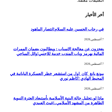
التعليقات مغلقة.
أخر الأخبار
في رحاب الحسين عليه السلام!انتصار الماهود
7 أغسطس,2026
يعجزون عن معالجة الاسباب : ويطالبون بضمان الممرات
المائية بهرمز وباب المندب خدمة للاجنبي!وائل المياحي
7 أغسطس,2026
بيونغ يانغ كان اول من استشعر خطر العسكرة اليابانية في
المحيط الهادي !كاظم نوري
7 أغسطس,2026
ماذا لو..تحليل حالة البنية الأسلامية بأستبعاد العترة النبوية
الطاهرة من المشهد الأسلامي..!غيث العبيدي