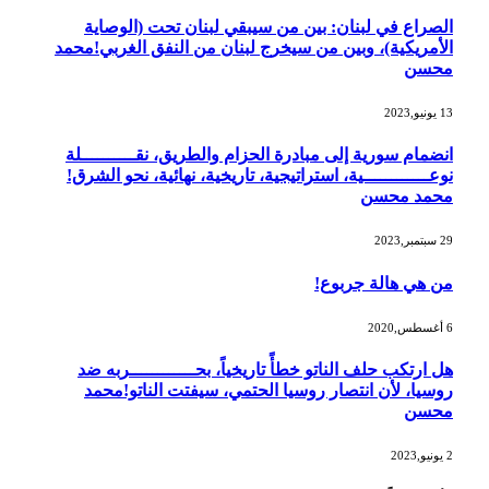
الصراع في لبنان: بين من سيبقي لبنان تحت (الوصاية
الأمريكية)، وبين من سيخرج لبنان من النفق الغربي!محمد
محسن
13 يونيو,2023
انضمام سورية إلى مبادرة الحزام والطريق، نقــــــــــلة
نوعــــــــــــية، استراتيجية، تاريخية، نهائية، نحو الشرق!
محمد محسن
29 سبتمبر,2023
من هي هالة جربوع!
6 أغسطس,2020
هل ارتكب حلف الناتو خطأً تاريخياً، بحــــــــــــربه ضد
روسيا، لأن انتصار روسيا الحتمي، سيفتت الناتو!محمد
محسن
2 يونيو,2023