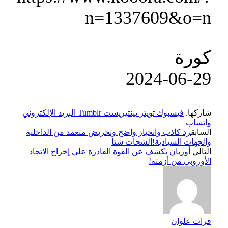
n=1337609&o=n
كورة
‎2024-‎06-‎29
شاركها.
فيسبوك
تويتر
بينتيريست
Tumblr
البريد الإلكتروني
واتساب
السابق
رد كاذب وانحياز واضح وتحريض متعمد من الداخلية
والجهات السيادية!الشحات شتا
التالي
أوربان يكشف عن القوة القادرة على إخراج الاتحاد
الأوروبي من أزمته!
فرات علوان