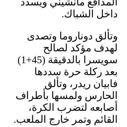
المدافع مانشيني ويسدد
داخل الشباك.
وتألق دوناروما وتصدى
لهدف مؤكد لصالح
سويسرا بالدقيقة (45+1)
بعد ركلة حرة سددها
فابيان ريدر، وتألق
الحارس ولمسها بأطراف
أصابعه لتضرب الكرة،
القائم وتمر خارج الملعب.