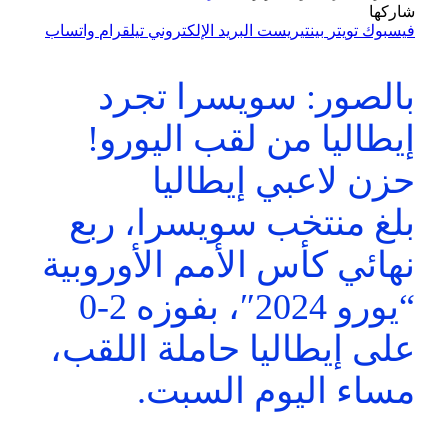
شاركها
فيسبوك
تويتر
بينتيريست
البريد الإلكتروني
تيلقرام
واتساب
بالصور: سويسرا تجرد
إيطاليا من لقب اليورو!
حزن لاعبي إيطاليا
بلغ منتخب سويسرا، ربع
نهائي كأس الأمم الأوروبية
“يورو 2024″، بفوزه 2-0
على إيطاليا حاملة اللقب،
مساء اليوم السبت.