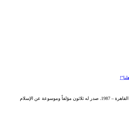
نا”!
رفعت سيد أحمد كاتب ومفكر قومى من مصر. رئيس مركز يافا للدراسات والأبحاث القاهرة. دكتوراه فى فلسفة العلوم السياسية من جامعة القاهرة – 1987. صدر له ثلاثون مؤلفاً وموسوعة عن الإسلام