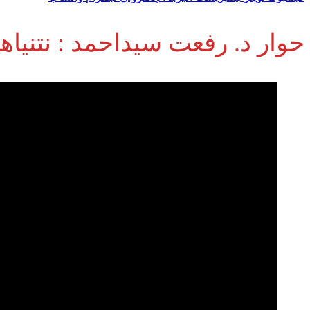
حوار د. رفعت سيداحمد : نتنياه