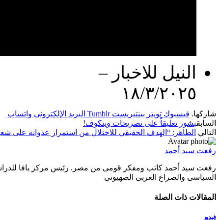
النيل للاخبار –
١٨/٣/٢٠٢٥
شاركها.
فيسبوك
تويتر
بينتيريست
Tumblr
البريد الإلكتروني
واتساب
السابق
بشور تعليقاً على تصريحات ويتكوف!
التالي
الطاهر: “الهدف الحقيقي للاحتلال من استمرار عدوانه على شعب
رفعت سيد أحمد
السياسى والصراع العربى الصهيونى
المقالات
ذات الصلة
فيديو