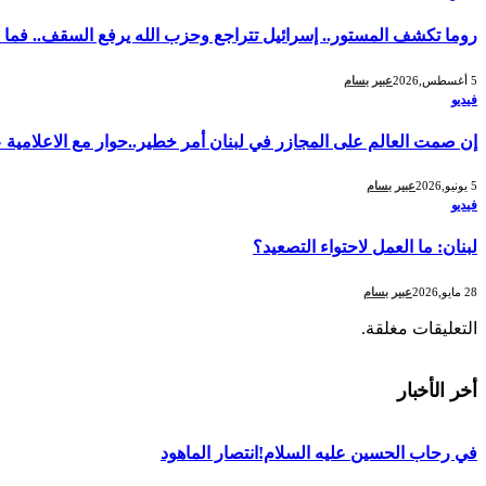
روما تكشف المستور.. إسرائيل تتراجع وحزب الله يرفع السقف.. فما الذ
5 أغسطس,2026
عبير بسام
فيديو
إن صمت العالم على المجازر في لبنان أمر خطير..حوار مع الاعلامية ع
5 يونيو,2026
عبير بسام
فيديو
لبنان: ما العمل لاحتواء التصعيد؟
28 مايو,2026
عبير بسام
التعليقات مغلقة.
أخر الأخبار
في رحاب الحسين عليه السلام!انتصار الماهود