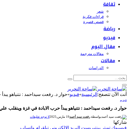
ثقافة
شعر
قراءات فكرية
قصص قصيرة
رياضة
فيديو
مقال اليوم
مقالات مترجمة
مقالات
الدراسات
أنت الآن تتصفح:
الرئيسية
»
فيديو
»
حوار د. رفعت سيداحمد : نتنياهو يبدأ
فيديو
حوار د. رفعت سيداحمد : نتنياهو يبدأ حرب الابادة في غزة وينقلب علي 
بواسطة
رفعت سيد أحمد
19 مارس,2025
لا توجد تعليقات
شاركها
فيسبوك
تويتر
بينتيريست
البريد الإلكتروني
تيلقرام
واتساب