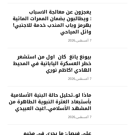
يعجزون عن معالجة الاسباب
: ويطالبون بضمان الممرات المائية
بهرمز وباب المندب خدمة للاجنبي!
وائل المياحي
7 أغسطس,2026
بيونغ يانغ كان اول من استشعر
خطر العسكرة اليابانية في المحيط
الهادي !كاظم نوري
7 أغسطس,2026
ماذا لو..تحليل حالة البنية الأسلامية
بأستبعاد العترة النبوية الطاهرة من
المشهد الأسلامي..!غيث العبيدي
7 أغسطس,2026
علي فيصل: ما يجري في مخيم