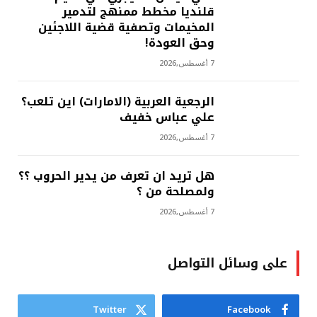
قلنديا مخطط ممنهج لتدمير
المخيمات وتصفية قضية اللاجئين
وحق العودة!
7 أغسطس,2026
الرجعية العربية (الامارات) اين تلعب؟
علي عباس خفيف
7 أغسطس,2026
هل تريد ان تعرف من يدير الحروب ؟؟
ولمصلحة من ؟
7 أغسطس,2026
على وسائل التواصل
Twitter
Facebook