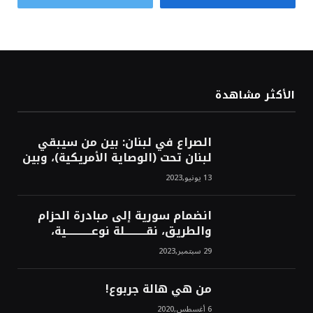
الأكثر مشاهدة
الصراع في لبنان: بين من سيبقي
لبنان تحت (الوصاية الأمريكية)، وبين
من سيخرج لبنان من النفق الغربي!
13 يونيو,2023
محمد محسن
انضمام سورية إلى مبادرة الحزام
والطريق، نقــــــــــلة نوعــــــــــــية،
استراتيجية، تاريخية، نهائية، نحو
29 سبتمبر,2023
الشرق!محمد محسن
من هي هالة جربوع!
6 أغسطس,2020