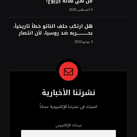
من هي هالة جربوع!
6 أغسطس,2020
هل ارتكب حلف الناتو خطأً تاريخياً،
بحــــــــــــربه ضد روسيا، لأن انتصار
روسيا الحتمي، سيفتت الناتو!محمد
2 يونيو,2023
محسن
نشرتنا الأخبارية
اشترك في نشرتنا الإلكترونية مجاناً
بريدك الإلكتروني