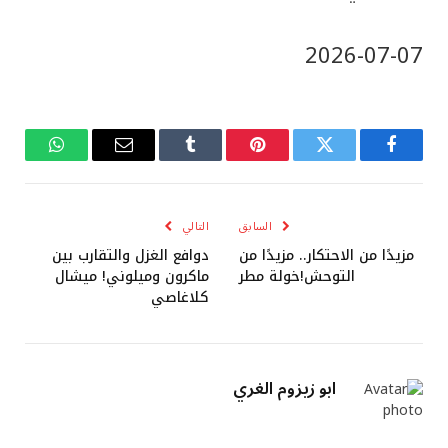
‎2026-‎07-‎07
فيسبوك
تويتر
بينتيريست
Tumblr
البريد
واتساب
الإلكتروني
السابق
التالي
مزيدًا من الاحتكار.. مزيدًا من
دوافع الغزل والتقارب بين
التوحش!خولة مطر
ماكرون وميلوني! ميشال
كلاغاصي
ابو زيزوم الغري