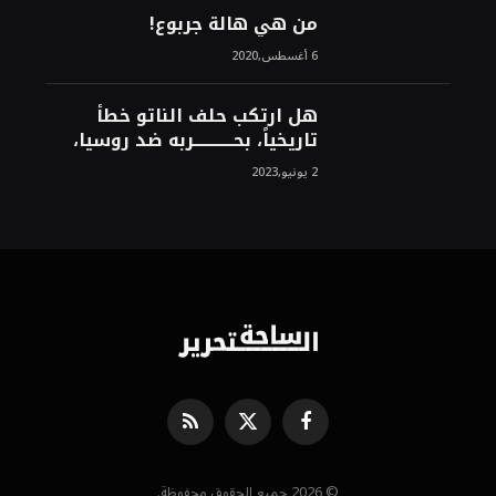
من هي هالة جربوع!
6 أغسطس,2020
هل ارتكب حلف الناتو خطأً
تاريخياً، بحــــــــــــربه ضد روسيا،
لأن انتصار روسيا الحتمي،
2 يونيو,2023
سيفتت الناتو!محمد محسن
فيسبوك
X
RSS
(Twitter)
© 2026 جميع الحقوق محفوظة.