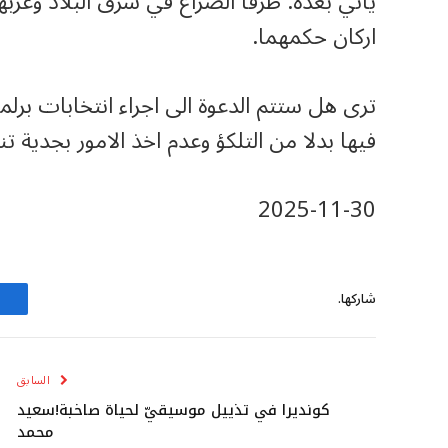
يأتي بعده. طرفا الصراع في شرق البلاد وغرب
اركان حكمهما.
ترى هل ستتم الدعوة الى اجراء انتخابات برلما
فيها بدلا من التلكؤ وعدم اخذ الامور بجدية ت
‎2025-‎11-30
شاركها.
السابق
كونديرا في تذييل موسيقيّ لحياة صاخبة!سعيد
محمد