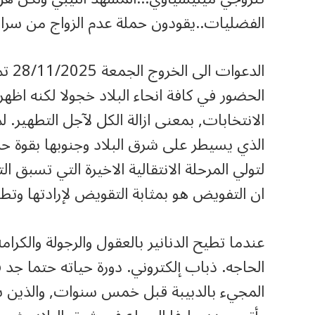
الفضليات..يقودون حملة عدم الزواج من سراق
الدع
الحضور في كافة انحاء البلاد خجولا لكنه اظ
الانتخابات, بمعنى ازالة الكل لآجل التطهير.
الذي يسيطر على شرق البلاد وجنوبها بقوة ح
لتولي المرحلة الانتقالية الاخيرة التي تسبق ال
ان التفويض هو بمثابة التقويض لإرادتها وتطل
عندما تطيح الدنانير بالعقول والرجولة والكر
الحاجه. ذباب إلكتروني. دورة حياته حتما جد
المجيء بالدبيبة قبل خمس سنوات, والذين سي