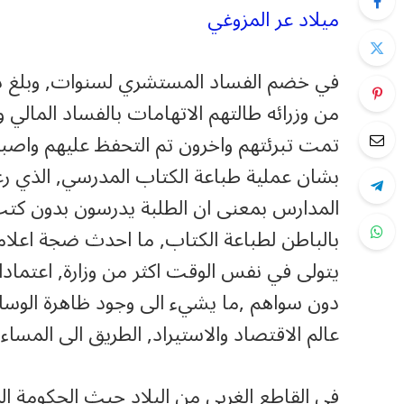
ميلاد عر المزوغي
في خضم الفساد المستشري لسنوات, وبلغ ذرو
من وزرائه طالتهم الاتهامات بالفساد المالي
تمت تبرئتهم واخرون تم التحفظ عليهم واصبح 
بشان عملية طباعة الكتاب المدرسي, الذي رغم 
المدارس بمعنى ان الطلبة يدرسون بدون كتب 
بالباطن لطباعة الكتاب, ما احدث ضجة اعلامي
يتولى في نفس الوقت اكثر من وزارة, اعتما
دون سواهم ,ما يشيء الى وجود ظاهرة الوساط
عالم الاقتصاد والاستيراد, الطريق الى المسا
في القاطع الغربي من البلاد حيث الحكومة ا