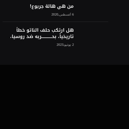
من هي هالة جربوع!
6 أغسطس,2020
هل ارتكب حلف الناتو خطأً
تاريخياً، بحــــــــــــربه ضد روسيا،
لأن انتصار روسيا الحتمي،
2 يونيو,2023
سيفتت الناتو!محمد محسن