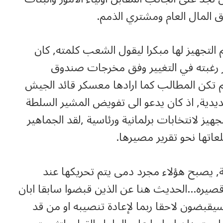
 المال العام ومشتري الذمم.
وات الى الخروج الجمعة 28/11/2025 تم التجهيز لها مبكرا ليقول الشعب كلمته, كان
هر رغبته في التغيير وفق مخرجات صندوق
 لم تكن المطالب كما ارادها معسكر قائد الجيش
ديدية, اذ كان يدعو الى تفويض المشير السلطة
تجهيز لانتخابات برلمانية ورئاسية ,لقد الجماهير
عاتها نحو تقرير مصيرها.
امة, يصبح هؤلاء مجرد دمى يتم تحريكها عند
 قصيره…الحديث هنا عن الذين قبضوا سابقا ابان
قبضون لاحقا ربما لإعادة تنصيبه او من قد