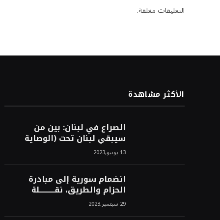
التعليقات مغلقة.
الأكثر مشاهدة
الصراع في لبنان: بين من
سيبقي لبنان تحت (الوصاية
الأمريكية)، وبين من سيخرج
13 يونيو,2023
لبنان من النفق الغربي!محمد
محسن
انضمام سورية إلى مبادرة
الحزام والطريق، نقــــــــــلة
نوعــــــــــــية، استراتيجية، تاريخية،
29 سبتمبر,2023
نهائية، نحو الشرق!محمد محسن