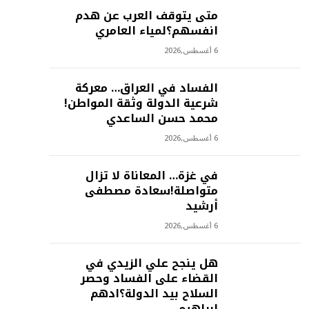
متى يتوقف العرب عن هدم
انفسهم؟لمياء العامري
6 أغسطس,2026
الفساد في العراق… معركة
شرعية الدولة وثقة المواطن!
محمد حسن الساعدي
6 أغسطس,2026
في غزة… المعاناة لا تزال
متواصلة!سعادة مصطفى
أرشيد
6 أغسطس,2026
هل ينجح علي الزيدي في
القضاء على الفساد وحصر
السلاح بيد الدولة؟ادهم
ابراهيم