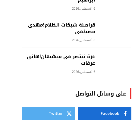
6 أغسطس,2026
‫قراصنة شبكات الظلام!مهدى
مصطفى
6 أغسطس,2026
غزة تنتصر في ميشيغان!هاني
عرفات
6 أغسطس,2026
على وسائل التواصل
Twitter
Facebook