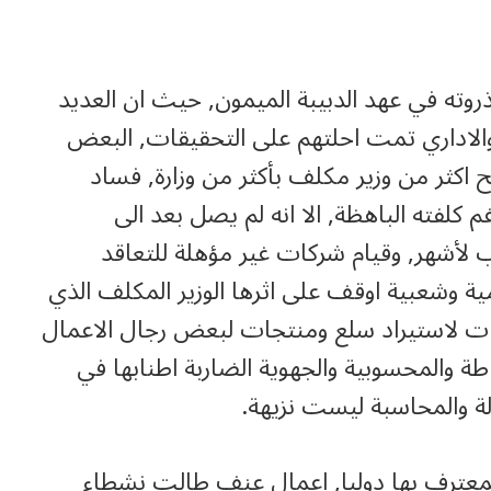
ته في عهد الدبيبة الميمون, حيث ان العديد
 والاداري تمت احلتهم على التحقيقات, البعض
اكثر من وزير مكلف بأكثر من وزارة, فساد
كلفته الباهظة, الا انه لم يصل بعد الى
لأشهر, وقيام شركات غير مؤهلة للتعاقد
ة وشعبية اوقف على اثرها الوزير المكلف الذي
دات لاستيراد سلع ومنتجات لبعض رجال الاعمال
ة والمحسوبية والجهوية الضاربة اطنابها في
ءلة والمحاسبة ليست نزيهة.
لمعترف بها دوليا, اعمال عنف طالت نشطاء