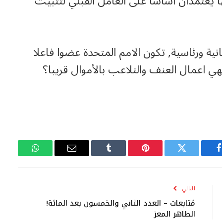
ها يعتمدان اساسا على العامل القبلي لتثبيت
نية ورئاسية, تكون الامم المتحدة عضوا فاعلا
نهي اعمال العنف والتلاعب بالأموال قريبا؟
فيسبوك
تويتر
بينتيريست
Tumblr
البريد
واتساب
الإلكتروني
التالي
مُتابعات – العدد الثاني والخمسون بعد المائة!
الطاهر المعز