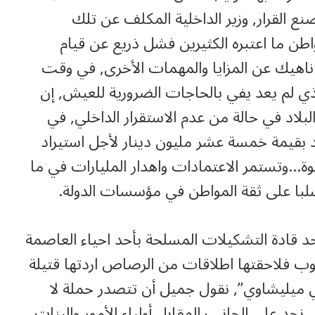
ع القرار, وزير الداخلية المكلف عن تلك
اطن ما اعتبره الكثيرين فشل ذريع عن قيام
ان ناهيك عن المزايا والمهمات الأخرى, في وقت
ي لم يعد يفي بالحاجات الضرورية للعيش, إن
لبلاد في حالة من عدم الاستقرار الداخلي, في
بقيمة خمسة عشر مليون دينار لأجل استيراد
هوة…وتستمر الاعتمادات واهدار المليارات في ما
سلبا على ثقة المواطن في مؤسسات الدولة.
 قادة التشكيلات المسلحة بأحد احياء العاصمة
وب فلاحقتها اطلاقات من الرصاص اردتها قتيلة
 ميليشاوي”, نقول جميل أن تتصدر حملة لا
د على الجانب المقابل أولياء الأمور والبنات