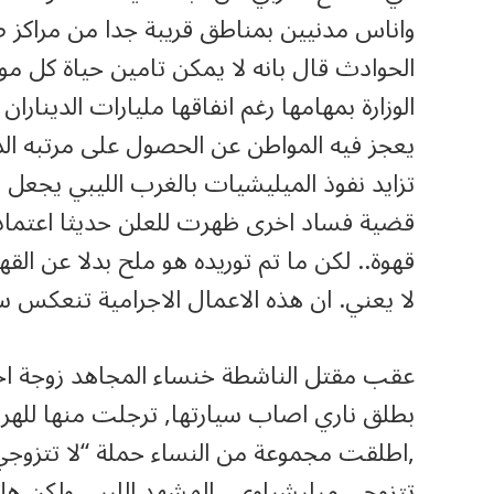
واناس مدنيين بمناطق قريبة جدا من مراكز صن
الحوادث قال بانه لا يمكن تامين حياة كل مو
الوزارة بمهامها رغم انفاقها مليارات الدينار
يعجز فيه المواطن عن الحصول على مرتبه الذ
تزايد نفوذ الميليشيات بالغرب الليبي يجعل ا
قضية فساد اخرى ظهرت للعلن حديثا اعتماد 
قهوة.. لكن ما تم توريده هو ملح بدلا عن الق
لا يعني. ان هذه الاعمال الاجرامية تنعكس 
عقب مقتل الناشطة خنساء المجاهد زوجة احد
بطلق ناري اصاب سيارتها, ترجلت منها للهر
,اطلقت مجموعة من النساء حملة “لا تتزوجي
تتزوجي ميليشياوي…المشهد الليبي ولكن هل نج