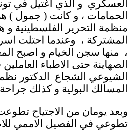
العسكري و الذي اغتيل في تو
الحمامات ، و كانت ( جمول ) هي
منظمة التحرير الفلسطينية و هي
المشتركة ، وعندما احتلت اس
، منها سجن الخيام و اصبح الم
الصهاينة حتى الاطباء العاملين
الشيوعي الشجاع الدكتور نظم
المسالك البولية و كذلك جراحة 
وبعد يومان من الاجتياح تطوعت
تطوعي في الفصيل الاممي للاط