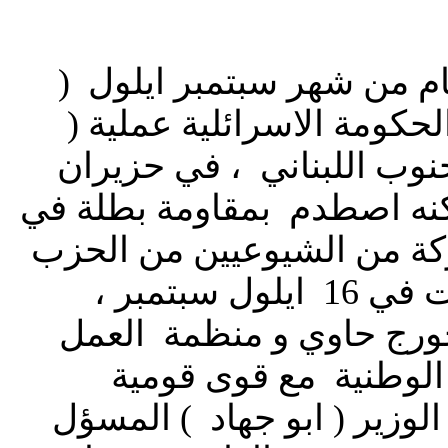
يام من شهر سبتمبر ايلول (
حكومة الاسرائلية عملية (
وب اللبناني ، في حزيران
 و لكنه اصطدم بمقاومة بطلة في
كة من الشيوعيين من الحزب
الشيوعي اللبناني ٠ و الجبهة الوطنية اللبنانية ( جمول ) تشكلت في 16 ايلول سبتمبر ،
جورج حاوي و منظمة العمل
 الوطنية مع قوى قومية
لوزير ( ابو جهاد ) المسؤل