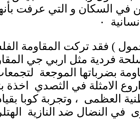
في السكان و التي عرفت بأنها ن
انية ٠
( جمول ) فقد تركت المقاومة ال
حة فردية مثل اربي جي المقاوم
مة بضرباتها الموجعة لتجمعات 
روع الامثلة في الثصدي اخذة 
نية العظمى ، وتجربة كوبا بقيا
ي النضال ضد النازية الهتلرية 