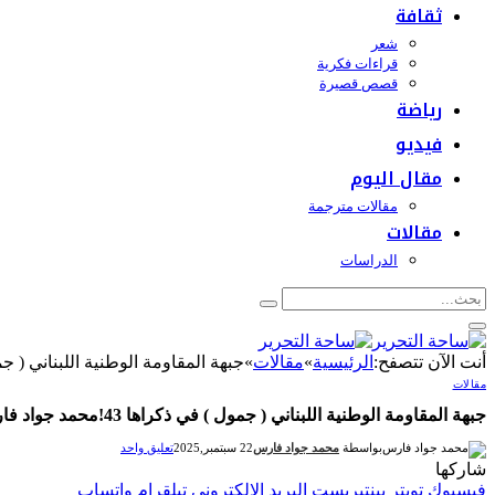
ثقافة
شعر
قراءات فكرية
قصص قصيرة
رياضة
فيديو
مقال اليوم
مقالات مترجمة
مقالات
الدراسات
أنت الآن تتصفح:
الرئيسية
»
مقالات
»
جبهة المقاومة الوطنية اللبناني ( جمول ) في ذك
مقالات
جبهة المقاومة الوطنية اللبناني ( جمول ) في ذكراها 43!محمد جواد فارس
بواسطة
محمد جواد فارس
22 سبتمبر,2025
تعليق واحد
شاركها
فيسبوك
تويتر
بينتيريست
البريد الإلكتروني
تيلقرام
واتساب