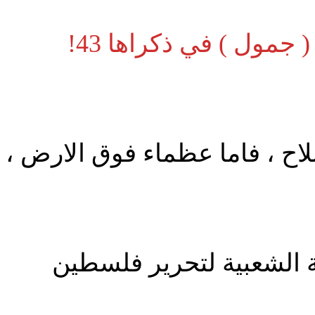
 جمول ) في ذكراها 43!
ح ، فاما عظماء فوق الارض ، أ
الشعبية لتحرير فلسطين