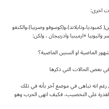
ت اخرى:
( كمبوديا،وتايلاند)،و(كوسوفو وصربيا)،والكنغو
 واثيوبيا +ارمينيا واذربيجان ، ولكن:
ن رغم انه تباهى في موضع آخر بأنه في تلك
ة القدرة على التخصيب، فكيف انهى الحرب وهو