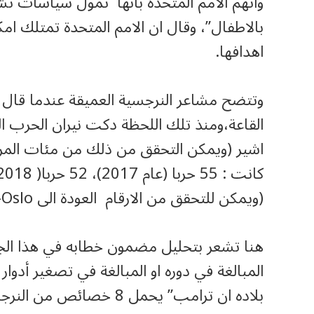
واتهم الأمم المتحدة بانها تمول سياسات تشجي
بالاطفال”، وقال ان الامم المتحدة تمتلك ام
اهدافها.
وتتضح مشاعر النرجسية العميقة عندما قا
القاعة،ومنذ تلك اللحظة دكت نيران الحرب ا
اشير (ويمكن التحقق من ذلك من مئات المراج
(ويمكن للتحقق من الارقام العودة الى Peace Research Institute-Oslo).
هنا تشعر بتحليل مضمون خطابه في هذا الج
بلاده ان ترامب” يحمل 8 خصائص من النرجسية المرضية الكاملة التي لها 9 خصائص”.