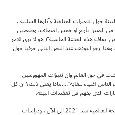
لبيئة حول التغيرات المناخية وآثارها السلبية ،
اعلى من الصين بأربع او خمس اضعاف، وضعفين
 من ايقاف هذه الخدعة العالمية”( هو لا يرى الامر
، وهنا ارجو التوقف عند النص التالي حرفيا حول
كبت في حق العالم،وان تنبؤات المهووسين
ء الناس اغبياء للغاية”….ماذا يعني ذلك؟ ان كل
عقارات الذي يفهم في تعقيدات البيئة.
ولكن لنتوقف قليلا عند تقديرات منظمة الصحة العالمية منذ 2021 الى الآن ، ودراسات