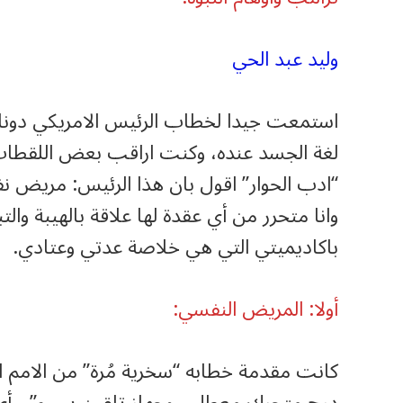
وليد عبد الحي
استمعت جيدا لخطاب الرئيس الامريكي دونال
لغة الجسد عنده، وكنت اراقب بعض اللقطات ل
“ادب الحوار” اقول بان هذا الرئيس: مريض ن
وانا متحرر من أي عقدة لها علاقة بالهيبة وال
باكاديميتي التي هي خلاصة عدتي وعتادي.
أولا: المريض النفسي:
كانت مقدمة خطابه “سخرية مُرة” من الامم ال
درج متحرك معطل ، وجهاز تلقين سيء”، ،أي ا