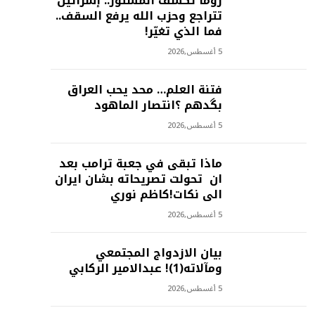
روما تكشف المستور.. إسرائيل
تتراجع وحزب الله يرفع السقف..
فما الذي تغيّر!
5 أغسطس,2026
فتنة العلم… محد يحب العراق
بگدهم ؟انتصار الماهود
5 أغسطس,2026
ماذا تبقى في جعبة ترامب بعد
ان تحولت تصريحاته بشان ايران
الى نكات!كاظم نوري
5 أغسطس,2026
بيان الازدواج المجتمعي
ومآلاته(1)! عبدالامير الركابي
5 أغسطس,2026