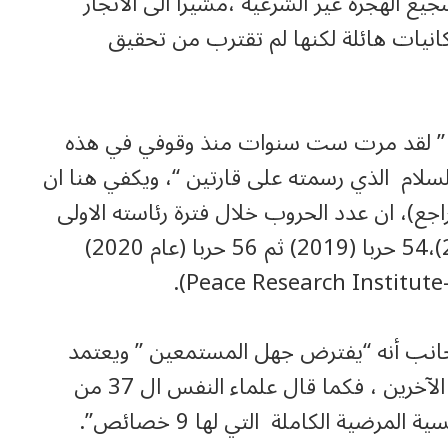
ع الهجرة غير الشرعية ،مشيرا الى الاتجار
كانيات هائلة لكنها لم تقترب من تحقيق
ل ” لقد مرت ست سنوات منذ وقوفي في هذه
لسلام الذي رسمته على قارتين “، ويكفي هنا ان
ع)، ان عدد الحروب خلال فترة رئاسته الاولى
كانت : 55 حربا (عام 2017)، 52 حربا( 2018)،54 حربا (2019) ثم 56 حربا (عام 2020)
انب أنه “يفترض جهل المستمعين ” ويعتمد
المبالغة في دوره او المبالغة في تصغير أدوار الآخرين ، فكما قال علماء النفس ال 37 من