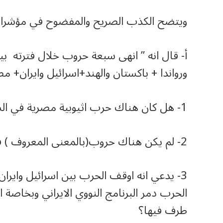
ويتضح الكذب الصريح والمفضوح في مؤشرا
أ‌- قال انه ” انهى سبعة حروب خلال فترته بين
ورواندا + باكستان والهند+اسرائيل وايران+ مصر
1- هل كان هناك حرب اثيوبية مصرية في الشهور الماضية او السنين الماضية؟
2- لم يكن هناك حروب(بالمعنى المعروف ) في بعض الحالات التي ذكرها
3- يدعي انه اوقف الحرب بين اسرائيل وايرا
الحرب دمر البرنامج النووي الايراني وبخاص
طرف فيها؟