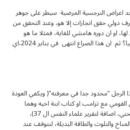
مجيد الذات(Self-Promotion ) كأحد اعراض النرجسية المرضية سيطر على جوهر
 دولي حقق انجازات إلا هو، وعند التحقق من
ها، او ان دوره هامشي للغاية، فمثلا ما هو
حجم دور ترامب في النزاع بين كوسوفو وصربيا؟ ثم ان هذا الصراع انتهى في يناير 2024،اي
 الرجل “محدود جدا في معرفته”( ويكفي العودة
لقومي مع ترامب او كتاب ابنة اخيه وهما
كتابان سبق ان عرضت مضمونهما على صفحتي، اضافة لتقرير علماء النفس ال 37)،
مناخ والتلوث والطاقة البديلة، لنتوقف عند