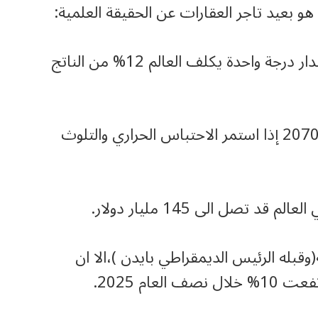
و بعيد تاجر العقارات عن الحقيقة العلمية:
أ‌- كل ارتفاع في درجة ” الحرارة العالمي ” بمقدار درجة واحدة يكلف العالم 12% من الناتج
ب‌- سيخسر العالم نصف الناتج المحلي عام 2070 إذا استمر الاحتباس الحراري والتلوث
بله الرئيس الديمقراطي بايدن )،الا ان
عام 2025.