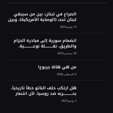
الصراع في لبنان: بين من سيبقي
لبنان تحت (الوصاية الأمريكية)، وبين
من سيخرج لبنان من النفق الغربي!
13 يونيو,2023
محمد محسن
انضمام سورية إلى مبادرة الحزام
والطريق، نقــــــــــلة نوعــــــــــــية،
استراتيجية، تاريخية، نهائية، نحو
29 سبتمبر,2023
الشرق!محمد محسن
من هي هالة جربوع!
6 أغسطس,2020
هل ارتكب حلف الناتو خطأً تاريخياً،
بحــــــــــــربه ضد روسيا، لأن انتصار
روسيا الحتمي، سيفتت الناتو!محمد
2 يونيو,2023
محسن