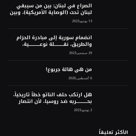
الصراع في لبنان: بين من سيبقي
لبنان تحت (الوصاية الأمريكية)، وبين
من سيخرج لبنان من النفق الغربي!
13 يونيو,2023
محمد محسن
انضمام سورية إلى مبادرة الحزام
والطريق، نقــــــــــلة نوعــــــــــــية،
استراتيجية، تاريخية، نهائية، نحو
29 سبتمبر,2023
الشرق!محمد محسن
من هي هالة جربوع!
6 أغسطس,2020
هل ارتكب حلف الناتو خطأً تاريخياً،
بحــــــــــــربه ضد روسيا، لأن انتصار
روسيا الحتمي، سيفتت الناتو!محمد
2 يونيو,2023
محسن
الأكثر تعليقاً