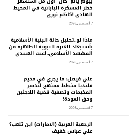
بيونغ يانغ كان اول من استشعر
خطر العسكرة اليابانية في المحيط
الهادي !كاظم نوري
7 أغسطس,2026
ماذا لو..تحليل حالة البنية الأسلامية
بأستبعاد العترة النبوية الطاهرة من
المشهد الأسلامي..!غيث العبيدي
7 أغسطس,2026
علي فيصل: ما يجري في مخيم
قلنديا مخطط ممنهج لتدمير
المخيمات وتصفية قضية اللاجئين
وحق العودة!
7 أغسطس,2026
الرجعية العربية (الامارات) اين تلعب؟
علي عباس خفيف