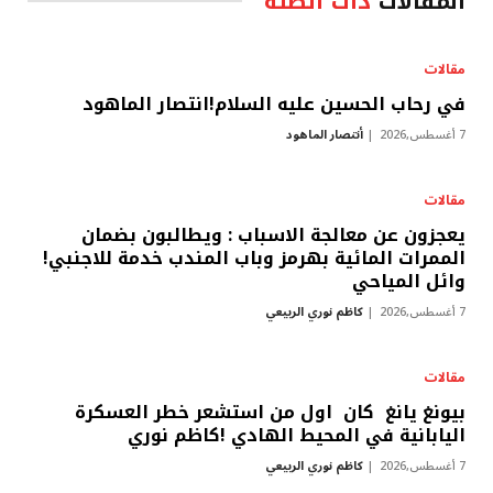
المقالات
ذات الصلة
مقالات
في رحاب الحسين عليه السلام!انتصار الماهود
7 أغسطس,2026
أنتصار الماهود
مقالات
يعجزون عن معالجة الاسباب : ويطالبون بضمان
الممرات المائية بهرمز وباب المندب خدمة للاجنبي!
وائل المياحي
7 أغسطس,2026
كاظم نوري الربيعي
مقالات
بيونغ يانغ كان اول من استشعر خطر العسكرة
اليابانية في المحيط الهادي !كاظم نوري
7 أغسطس,2026
كاظم نوري الربيعي