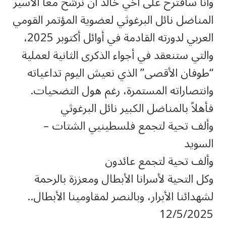
وأنا سأقترح على أخي خالد أن نرشح معاً الأسير
المناضل نائل البرغوثي لعضوية المؤتمر القومي
العربي لدورته القادمة في أوائل أكتوبر 2025،
والتي ستنعقد في أجواء الذكرى الثانية لعملية
“طوفان الأقصى” الذي نعيش اليوم تداعياته
وانتصاراته المستمرة، رغم هول التضحيات.
فأهلاً بالمناضل الكبير نائل البرغوثي
وألف تحية لتجمع فلسطينيي الشتات –
السويد
وألف تحية لتجمع عائدون
وكل التحية لأسرانا الأبطال ومعززة بالرحمة
لشهدائنا الأبرار، وبالنصر لمقاومينا الأبطال..
12/5/2025