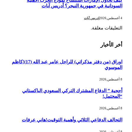
كيف تحاول الإمارات استنساخ نموذج الحرب الأهلية
السودانية في جمهورية النيجر؟ أدريس آيات
4 أغسطس,2026
إدريس آيات
التعليقات مغلقة.
أخر الأخبار
اوراق (من دفتر مذكراتي) للراحل عامر عبد الله (17)!كاظم
الموسوي
8 أغسطس,2026
أحجية ” الدفاع المشترك التركي السعودي الباكستاني
“المحتمل!
8 أغسطس,2026
التحالف الدفاعي الثلاثي وأهمية التوقيت!هاني عرفات
8 أغسطس,2026