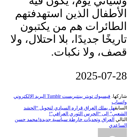
وسيأتي يوم، يكون فيه
الأطفال الذين استهدفتهم
الطائرات هم من يكتبون
تاريخًا جديدًا، بلا احتلال، ولا
قصف، ولا نكبات.
‎2025-‎07-‎28
شاركها.
فيسبوك
تويتر
بينتيريست
Tumblr
البريد الإلكتروني
واتساب
السابق
هل يملك العراق قراره السيادي لتحويل “الحشد
الشعبي” إلى “الحرس الثوري العراقي”!
التالي
العراق وتحديات خارطة سياسية جديدة!محمد حسن
الساعدي