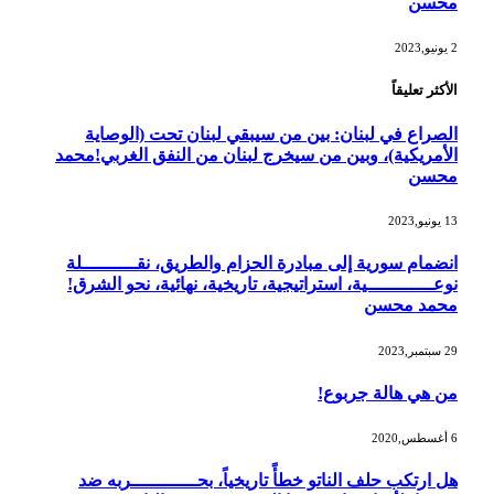
محسن
2 يونيو,2023
الأكثر تعليقاً
الصراع في لبنان: بين من سيبقي لبنان تحت (الوصاية
الأمريكية)، وبين من سيخرج لبنان من النفق الغربي!محمد
محسن
13 يونيو,2023
انضمام سورية إلى مبادرة الحزام والطريق، نقــــــــــلة
نوعــــــــــــية، استراتيجية، تاريخية، نهائية، نحو الشرق!
محمد محسن
29 سبتمبر,2023
من هي هالة جربوع!
6 أغسطس,2020
هل ارتكب حلف الناتو خطأً تاريخياً، بحــــــــــــربه ضد