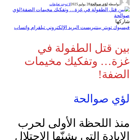
بواسطة
لؤي صوالحة
28 يوليو,2025
لا توجد تعليقات
شاركها
فيسبوك
تويتر
بينتيريست
البريد الإلكتروني
تيلقرام
واتساب
بين قتل الطفولة في
غزة… وتفكيك مخيمات
الضفة!
لؤي صوالحة
منذ اللحظة الأولى لحرب
الإبادة التي يشنّها الاحتلال