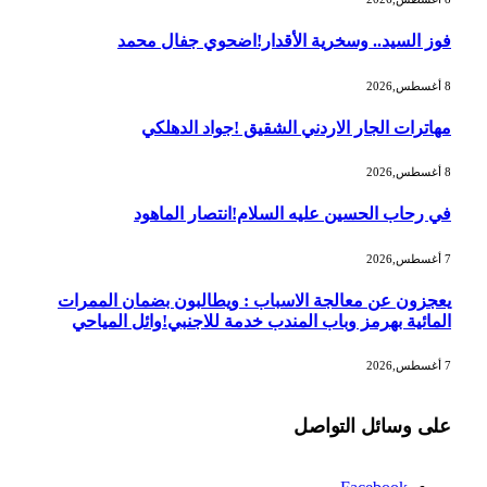
فوز السيد.. وسخرية الأقدار!اضحوي جفال محمد
8 أغسطس,2026
مهاترات الجار الاردني الشقيق !جواد الدهلكي
8 أغسطس,2026
في رحاب الحسين عليه السلام!انتصار الماهود
7 أغسطس,2026
يعجزون عن معالجة الاسباب : ويطالبون بضمان الممرات
المائية بهرمز وباب المندب خدمة للاجنبي!وائل المياحي
7 أغسطس,2026
على وسائل التواصل