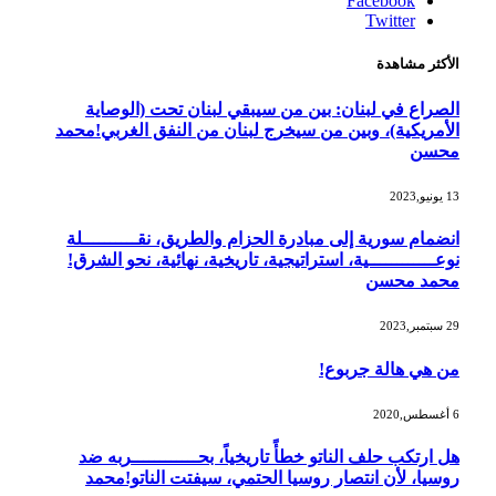
Facebook
Twitter
الأكثر مشاهدة
الصراع في لبنان: بين من سيبقي لبنان تحت (الوصاية
الأمريكية)، وبين من سيخرج لبنان من النفق الغربي!محمد
محسن
13 يونيو,2023
انضمام سورية إلى مبادرة الحزام والطريق، نقــــــــــلة
نوعــــــــــــية، استراتيجية، تاريخية، نهائية، نحو الشرق!
محمد محسن
29 سبتمبر,2023
من هي هالة جربوع!
6 أغسطس,2020
هل ارتكب حلف الناتو خطأً تاريخياً، بحــــــــــــربه ضد
روسيا، لأن انتصار روسيا الحتمي، سيفتت الناتو!محمد