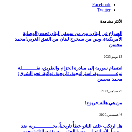
Facebook
Twitter
الأكثر مشاهدة
الصراع في لبنان: بين من سيبقي لبنان تحت (الوصاية
الأمريكية)، وبين من سيخرج لبنان من النفق الغربي!محمد
محسن
13 يونيو,2023
انضمام سورية إلى مبادرة الحزام والطريق، نقــــــــــلة
نوعــــــــــــية، استراتيجية، تاريخية، نهائية، نحو الشرق!
محمد محسن
29 سبتمبر,2023
من هي هالة جربوع!
6 أغسطس,2020
هل ارتكب حلف الناتو خطأً تاريخياً، بحــــــــــــربه ضد
روسيا، لأن انتصار روسيا الحتمي، سيفتت الناتو!محمد