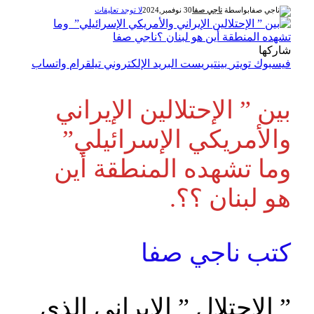
بواسطة
ناجي صفا
30 نوفمبر,2024
لا توجد تعليقات
شاركها
فيسبوك
تويتر
بينتيريست
البريد الإلكتروني
تيلقرام
واتساب
بين ” الإحتلالين الإيراني
والأمريكي الإسرائيلي”
وما تشهده المنطقة أين
هو لبنان ؟؟.
كتب ناجي صفا
” الاحتلال ” الإيراني الذي