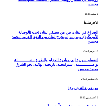
محسن
2 يونيو,2023
الأكثر تعليقاً
الصراع في لبنان: بين من سيبقي لبنان تحت (الوصاية
الأمريكية)، وبين من سيخرج لبنان من النفق الغربي!محمد
محسن
13 يونيو,2023
انضمام سورية إلى مبادرة الحزام والطريق، نقــــــــــلة
نوعــــــــــــية، استراتيجية، تاريخية، نهائية، نحو الشرق!
محمد محسن
29 سبتمبر,2023
من هي هالة جربوع!
6 أغسطس,2020