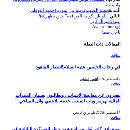
واتساب
السابق
خطة الصهيوغربية في سوريا!حمود النوفلي
التالي
“الوطن كونية العراقية” حين تظهر(4)!
عبدالاميرالركابي
ناجي صفا
المقالات
ذات الصلة
مقالات
في رحاب الحسين عليه السلام!انتصار الماهود
7 أغسطس,2026
أنتصار الماهود
مقالات
يعجزون عن معالجة الاسباب : ويطالبون بضمان الممرات
المائية بهرمز وباب المندب خدمة للاجنبي!وائل المياحي
7 أغسطس,2026
كاظم نوري الربيعي
مقالات
بيونغ يانغ كان اول من استشعر خطر العسكرة اليابانية في