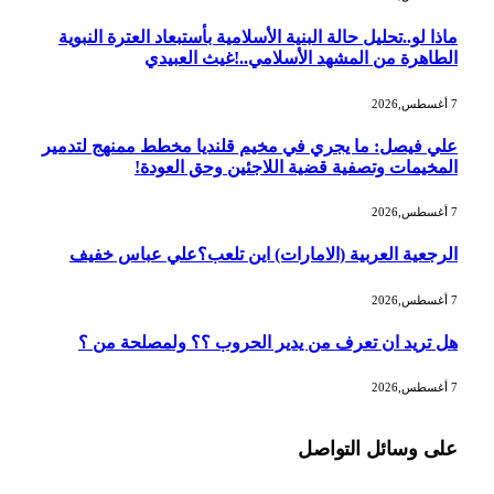
ماذا لو..تحليل حالة البنية الأسلامية بأستبعاد العترة النبوية
الطاهرة من المشهد الأسلامي..!غيث العبيدي
7 أغسطس,2026
علي فيصل: ما يجري في مخيم قلنديا مخطط ممنهج لتدمير
المخيمات وتصفية قضية اللاجئين وحق العودة!
7 أغسطس,2026
الرجعية العربية (الامارات) اين تلعب؟علي عباس خفيف
7 أغسطس,2026
هل تريد ان تعرف من يدير الحروب ؟؟ ولمصلحة من ؟
7 أغسطس,2026
على وسائل التواصل