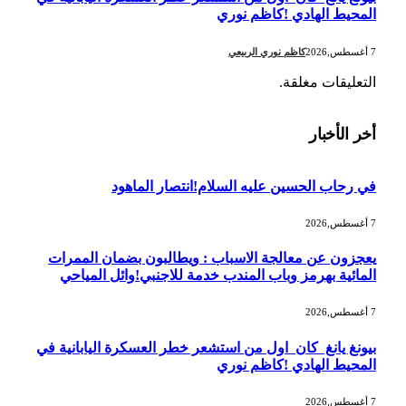
المحيط الهادي !كاظم نوري
7 أغسطس,2026
كاظم نوري الربيعي
التعليقات مغلقة.
أخر الأخبار
في رحاب الحسين عليه السلام!انتصار الماهود
7 أغسطس,2026
يعجزون عن معالجة الاسباب : ويطالبون بضمان الممرات
المائية بهرمز وباب المندب خدمة للاجنبي!وائل المياحي
7 أغسطس,2026
بيونغ يانغ كان اول من استشعر خطر العسكرة اليابانية في
المحيط الهادي !كاظم نوري
7 أغسطس,2026