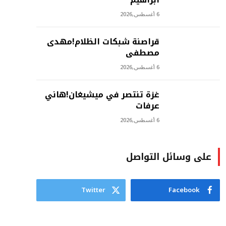
6 أغسطس,2026
‫قراصنة شبكات الظلام!مهدى
مصطفى
6 أغسطس,2026
غزة تنتصر في ميشيغان!هاني
عرفات
6 أغسطس,2026
على وسائل التواصل
Twitter
Facebook