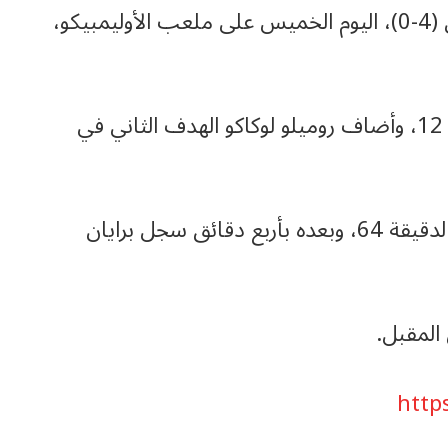
اكتسح روما الإيطالي ضيفه برايتون الإنجليزي (4-0)، اليوم الخميس على ملعب الأوليمبيكو،
وتقدم روما عن طريق باولو ديبالا في الدقيقة 12، وأضاف روميلو لوكاكو الهدف الثاني في
وسجل جيانلوكا مانشيني الهدف الثالث في الدقيقة 64، وبعده بأربع دقائق سجل برايان
 المقبل.
http