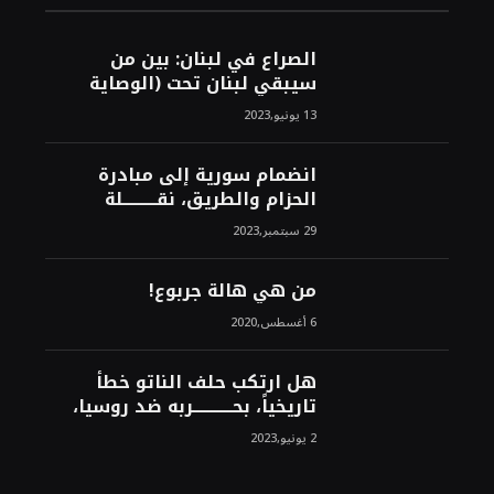
الصراع في لبنان: بين من
سيبقي لبنان تحت (الوصاية
الأمريكية)، وبين من سيخرج
13 يونيو,2023
لبنان من النفق الغربي!محمد
محسن
انضمام سورية إلى مبادرة
الحزام والطريق، نقــــــــــلة
نوعــــــــــــية، استراتيجية، تاريخية،
29 سبتمبر,2023
نهائية، نحو الشرق!محمد محسن
من هي هالة جربوع!
6 أغسطس,2020
هل ارتكب حلف الناتو خطأً
تاريخياً، بحــــــــــــربه ضد روسيا،
لأن انتصار روسيا الحتمي،
2 يونيو,2023
سيفتت الناتو!محمد محسن