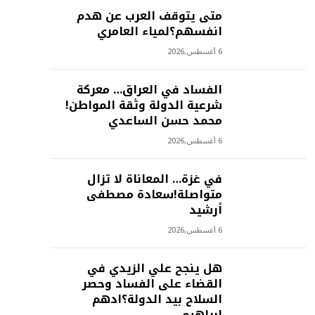
متى يتوقف العرب عن هدم
انفسهم؟لمياء العامري
6 أغسطس,2026
الفساد في العراق… معركة
شرعية الدولة وثقة المواطن!
محمد حسن الساعدي
6 أغسطس,2026
في غزة… المعاناة لا تزال
متواصلة!سعادة مصطفى
أرشيد
6 أغسطس,2026
هل ينجح علي الزيدي في
القضاء على الفساد وحصر
السلاح بيد الدولة؟ادهم
ابراهيم