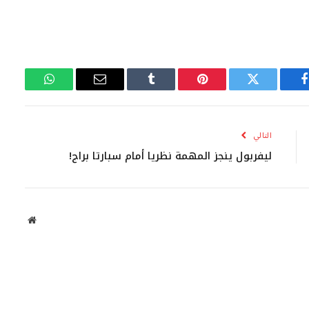
فيسبوك
تويتر
بينتيريست
Tumblr
البريد
واتساب
الإلكتروني
التالي
ليفربول ينجز المهمة نظريا أمام سبارتا براج!
موقع
الويب