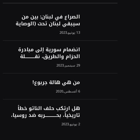
الصراع في لبنان: بين من
سيبقي لبنان تحت (الوصاية
الأمريكية)، وبين من سيخرج
13 يونيو,2023
لبنان من النفق الغربي!محمد
محسن
انضمام سورية إلى مبادرة
الحزام والطريق، نقــــــــــلة
نوعــــــــــــية، استراتيجية، تاريخية،
29 سبتمبر,2023
نهائية، نحو الشرق!محمد محسن
من هي هالة جربوع!
6 أغسطس,2020
هل ارتكب حلف الناتو خطأً
تاريخياً، بحــــــــــــربه ضد روسيا،
لأن انتصار روسيا الحتمي،
2 يونيو,2023
سيفتت الناتو!محمد محسن