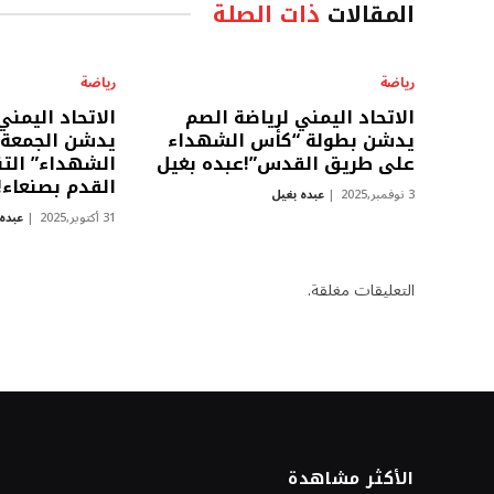
المقالات
ذات الصلة
رياضة
رياضة
الاتحاد اليمني لرياضة الصم
الاتحاد اليمني
يدشن بطولة “كأس الشهداء
يدشن الجمعة 
على طريق القدس”!عبده بغيل
الشهداء” الت
القدم بصنعاء!
3 نوفمبر,2025
عبده بغيل
31 أكتوبر,2025
عبده
التعليقات مغلقة.
الأكثر مشاهدة