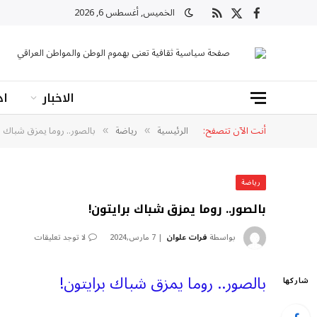
الخميس, أغسطس 6, 2026
X
فيسبوك
RSS
(Twitter)
صفحة سياسية ثقافية تعنى بهموم الوطن والمواطن العراقي
الاخبار
اد
أنت الآن تتصفح:
الرئيسية
رياضة
بالصور.. روما يمزق شباك ب
»
»
رياضة
بالصور.. روما يمزق شباك برايتون!
بواسطة
فرات علوان
7 مارس,2024
لا توجد تعليقات
بالصور.. روما يمزق شباك برايتون!
شاركها