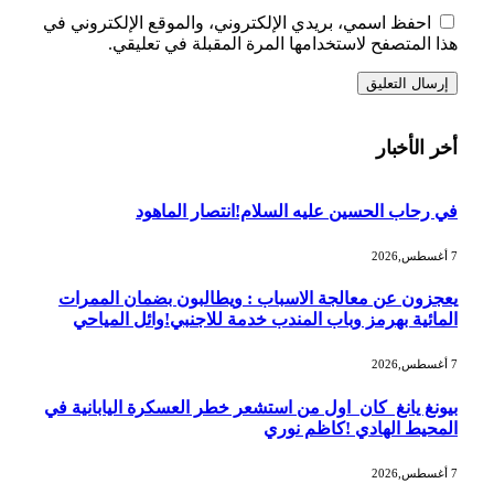
احفظ اسمي، بريدي الإلكتروني، والموقع الإلكتروني في
هذا المتصفح لاستخدامها المرة المقبلة في تعليقي.
أخر الأخبار
في رحاب الحسين عليه السلام!انتصار الماهود
7 أغسطس,2026
يعجزون عن معالجة الاسباب : ويطالبون بضمان الممرات
المائية بهرمز وباب المندب خدمة للاجنبي!وائل المياحي
7 أغسطس,2026
بيونغ يانغ كان اول من استشعر خطر العسكرة اليابانية في
المحيط الهادي !كاظم نوري
7 أغسطس,2026