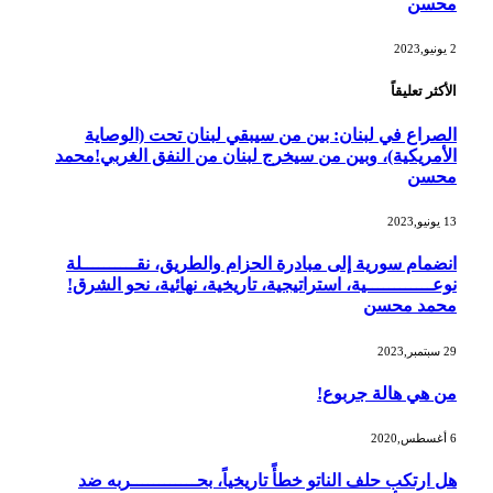
محسن
2 يونيو,2023
الأكثر تعليقاً
الصراع في لبنان: بين من سيبقي لبنان تحت (الوصاية
الأمريكية)، وبين من سيخرج لبنان من النفق الغربي!محمد
محسن
13 يونيو,2023
انضمام سورية إلى مبادرة الحزام والطريق، نقــــــــــلة
نوعــــــــــــية، استراتيجية، تاريخية، نهائية، نحو الشرق!
محمد محسن
29 سبتمبر,2023
من هي هالة جربوع!
6 أغسطس,2020
هل ارتكب حلف الناتو خطأً تاريخياً، بحــــــــــــربه ضد