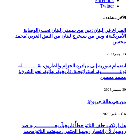
Facebook
Twitter
الأكثر مشاهدة
الصراع في لبنان: بين من سيبقي لبنان تحت (الوصاية
الأمريكية)، وبين من سيخرج لبنان من النفق الغربي!محمد
محسن
13 يونيو,2023
انضمام سورية إلى مبادرة الحزام والطريق، نقــــــــــلة
نوعــــــــــــية، استراتيجية، تاريخية، نهائية، نحو الشرق!
محمد محسن
29 سبتمبر,2023
من هي هالة جربوع!
6 أغسطس,2020
هل ارتكب حلف الناتو خطأً تاريخياً، بحــــــــــــربه ضد
روسيا، لأن انتصار روسيا الحتمي، سيفتت الناتو!محمد