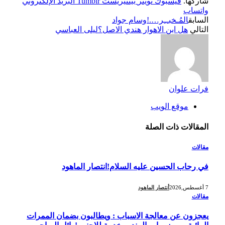
شاركها.
فيسبوك
تويتر
بينتيريست
Tumblr
البريد الإلكتروني
واتساب
السابق
المُـخبــِر….!وسام جواد
التالي
هل ابن الاهوار هندي الاصل؟ليلى العباسي
فرات علوان
موقع الويب
المقالات
ذات الصلة
مقالات
في رحاب الحسين عليه السلام!انتصار الماهود
7 أغسطس,2026
أنتصار الماهود
مقالات
يعجزون عن معالجة الاسباب : ويطالبون بضمان الممرات