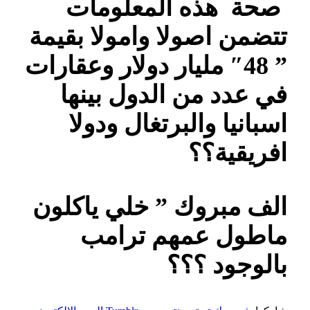
صحة هذه المعلومات
تتضمن اصولا وامولا بقيمة
” 48″ مليار دولار وعقارات
في عدد من الدول بينها
اسبانيا والبرتغال ودولا
افريقية؟؟
الف مبروك ” خلي ياكلون
ماطول عمهم ترامب
بالوجود ؟؟؟