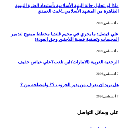
ماذا لو..تحليل حالة البنية الأسلامية بأستبعاد العترة النبوية
الطاهرة من المشهد الأسلامي..!غيث العبيدي
7 أغسطس,2026
علي فيصل: ما يجري في مخيم قلنديا مخطط ممنهج لتدمير
المخيمات وتصفية قضية اللاجئين وحق العودة!
7 أغسطس,2026
الرجعية العربية (الامارات) اين تلعب؟علي عباس خفيف
7 أغسطس,2026
هل تريد ان تعرف من يدير الحروب ؟؟ ولمصلحة من ؟
7 أغسطس,2026
على وسائل التواصل