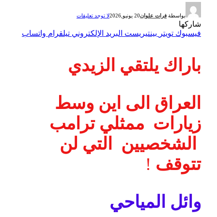
بواسطة
فرات علوان
20 يونيو,2026
لا توجد تعليقات
شاركها
فيسبوك
تويتر
بينتيريست
البريد الإلكتروني
تيلقرام
واتساب
باراك يلتقي الزيدي
العراق الى اين وسط
زيارات ممثلي ترامب
الشخصيين التي لن
تتوقف
!
وائل المياحي