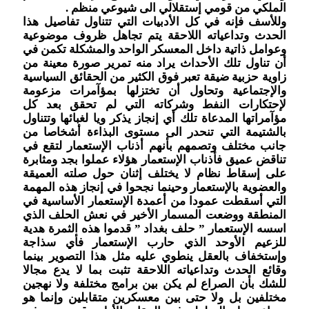
الملكي من قومي إستقلالي الى شيوعي منظم .
وللأسف فإنه في كل الأدبيات التي تتناول تفاصيل هذا
الحدث وتداعياته اللاحقة يتم تجاهل ظروف موضوعية
وعوامل ذاتية داخل المعسكر الواحد والمشكلة تكمن في
أن تناول تلك الأحداث يراد منه تمرير صورة معينة من
زاوية حزبية ضيقة تعبر فوق الكثير من الحقائق السياسية
والإجتماعية وتحاول أن تختزلها بمؤآمرات مزعومة
لإحتكارات النفط وشركاته التي لم تحقق بعد كل
مؤآمراتها المدعاة تلك أي إنجاز يذكر ويا لغبائها وتتناول
بالشتيمة التي تنحدر الى مستوى البذاءة أشخاصا من
جانب مختلف وتصمهم بأنهم أذناب الإستعمار لتقع في
تناقض عميق فأذناب الإستعمار هؤلاء عملوا بجد ومثابرة
على إسقاط نظام لا يختلف إثنان حول صلته العميقة
والعضوية بالإستعمار وحينما نجحوا في إنجاز هذه المهمة
التي أسقطت عمودا من أعمدة الإستعمار الأساسية في
المنطقة ووضعت المسمار الأخير في نعش الحلف الذي
اسسه الإستعمار ” حلف بغداد ” قدموا هذه الثمرة هدية
للزعيم الأوحد الذي حارب الإستعمار فأي سذاجة
وإستخفاف بالعقل ينطوي عليه مثل هذا التصوير بينما
وقائع الحدث وتداعياته اللاحقة تثبت بما لا يدع مجالا
للشك بأن الصراع لم يكن بين برامج مختلفة ولا نهجين
مختلفين بل ولا حتى بين معسكرين متقابلين وإنما هو