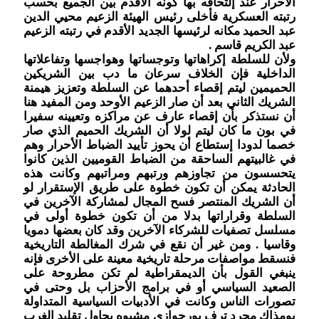
الأحرار عند إلتحاقه بها كونه الأقدم بين الجميع بحسب
رتبته العسكرية فأخلى رئيس الهيئة الزعيم محيي الدين
عبد الحميد مكانه لرئيسها الجديد الأقدم في رتبته الزعيم
عبد الكريم قاسم .
ولأن للسلطة إكراهاتها وتوجساتها وهواجسها وتفاعلاتها
الداخلية فإن الخلاف سرعان ما دب بين الشريكين
الحميمين ليتم إقصاء أحدهما عن السلطة وتعزيز هيمنة
الشريك الثاني بعد أن صار الزعيم الأوحد ومن المفيد هنا
أن نستذكر بأن إقصاء عارف عن مراكزه وتعيينه سفيرا
في بون ما كان ليتم لولا أن الشريك الحميم الذي صار
خصما لدودا إستطاع أن يحوز تأييد الضباط الأحرار وهم
في غالبيتهم الساحقة من الضباط القوميين الذين كانوا
يتحسسون من تجاوزهم ورتبهم ومراتبهم وكانت هذه
الحادثة يمكن أن تكون خطوة على طريق الإستقرار لو
أن الشريك المنتصر فسح المجال لمشاركة الآخرين في
السلطة وقراراتها بدلا من أن تكون خطوة أولى في
مسلسل تصفيات للشركاء الآخرين وقد كان بعضها دمويا
وقاسيا . ومن غير أن نقع في شرك المغالطة التاريخية
فنسقط مواصفات مرحلة تاريخية معينة على الأخرى فإنه
ينبغي القول بأن الديمقراطية لم تكن مطروحة على
الصعيد السياسي أو في برامج الأحزاب بل وحتى في
تصورات الناس وكانت في الأدبيات السياسية المتداولة
يومذاك مجرد ترف بورجوازي مشبوه يحاول تقليد الغرب