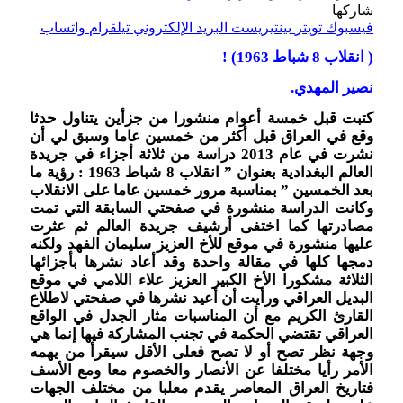
شاركها
فيسبوك
تويتر
بينتيريست
البريد الإلكتروني
تيلقرام
واتساب
( انقلاب 8 شباط 1963) !
نصير المهدي.
كتبت قبل خمسة أعوام منشورا من جزأين يتناول حدثا
وقع في العراق قبل أكثر من خمسين عاما وسبق لي أن
نشرت في عام 2013 دراسة من ثلاثة أجزاء في جريدة
العالم البغدادية بعنوان ” انقلاب 8 شباط 1963 : رؤية ما
بعد الخمسين ” بمناسبة مرور خمسين عاما على الانقلاب
وكانت الدراسة منشورة في صفحتي السابقة التي تمت
مصادرتها كما اختفى أرشيف جريدة العالم ثم عثرت
عليها منشورة في موقع للأخ العزيز سليمان الفهد ولكنه
دمجها كلها في مقالة واحدة وقد أعاد نشرها بأجزائها
الثلاثة مشكورا الأخ الكبير العزيز علاء اللامي في موقع
البديل العراقي ورأيت أن أعيد نشرها في صفحتي لاطلاع
القارئ الكريم مع أن المناسبات مثار الجدل في الواقع
العراقي تقتضي الحكمة في تجنب المشاركة فيها إنما هي
وجهة نظر تصح أو لا تصح فعلى الأقل سيقرأ من يهمه
الأمر رأيا مختلفا عن الأنصار والخصوم معا ومع الأسف
فتاريخ العراق المعاصر يقدم معلبا من مختلف الجهات