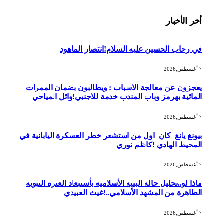
أخر الأخبار
في رحاب الحسين عليه السلام!انتصار الماهود
7 أغسطس,2026
يعجزون عن معالجة الاسباب : ويطالبون بضمان الممرات
المائية بهرمز وباب المندب خدمة للاجنبي!وائل المياحي
7 أغسطس,2026
بيونغ يانغ كان اول من استشعر خطر العسكرة اليابانية في
المحيط الهادي !كاظم نوري
7 أغسطس,2026
ماذا لو..تحليل حالة البنية الأسلامية بأستبعاد العترة النبوية
الطاهرة من المشهد الأسلامي..!غيث العبيدي
7 أغسطس,2026