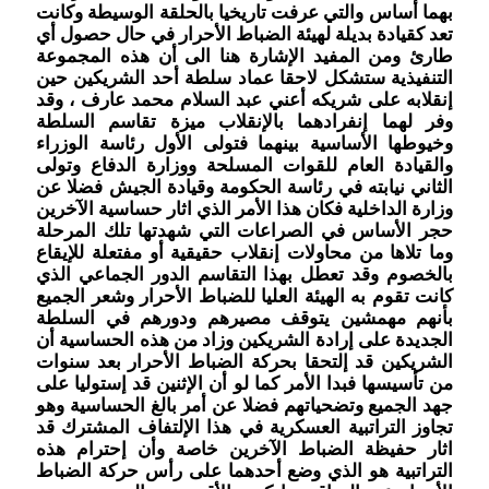
بهما أساس والتي عرفت تاريخيا بالحلقة الوسيطة وكانت
تعد كقيادة بديلة لهيئة الضباط الأحرار في حال حصول أي
طارئ ومن المفيد الإشارة هنا الى أن هذه المجموعة
التنفيذية ستشكل لاحقا عماد سلطة أحد الشريكين حين
إنقلابه على شريكه أعني عبد السلام محمد عارف ، وقد
وفر لهما إنفرادهما بالإنقلاب ميزة تقاسم السلطة
وخيوطها الأساسية بينهما فتولى الأول رئاسة الوزراء
والقيادة العام للقوات المسلحة ووزارة الدفاع وتولى
الثاني نيابته في رئاسة الحكومة وقيادة الجيش فضلا عن
وزارة الداخلية فكان هذا الأمر الذي اثار حساسية الآخرين
حجر الأساس في الصراعات التي شهدتها تلك المرحلة
وما تلاها من محاولات إنقلاب حقيقية أو مفتعلة للإيقاع
بالخصوم وقد تعطل بهذا التقاسم الدور الجماعي الذي
كانت تقوم به الهيئة العليا للضباط الأحرار وشعر الجميع
بأنهم مهمشين يتوقف مصيرهم ودورهم في السلطة
الجديدة على إرادة الشريكين وزاد من هذه الحساسية أن
الشريكين قد إلتحقا بحركة الضباط الأحرار بعد سنوات
من تأسيسها فبدا الأمر كما لو أن الإثنين قد إستوليا على
جهد الجميع وتضحياتهم فضلا عن أمر بالغ الحساسية وهو
تجاوز التراتبية العسكرية في هذا الإلتفاف المشترك قد
اثار حفيظة الضباط الآخرين خاصة وأن إحترام هذه
التراتبية هو الذي وضع أحدهما على رأس حركة الضباط