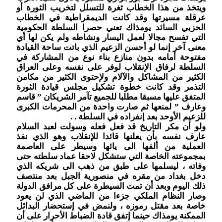
ويتخذ من هذا الخطاب ثغرة للتسلل لتخريب الثورة أو
عرقلة مسيرتها وقد كانت الديمقراطية في الخطاب
الحزبي السائد يومذاك تعني حصرا السلطة الحكومية
التي تفسح مجالا لعمل اليسار ونشاطه ولم يكن لها أي
معنى آخر إنما لو أحسن الزعيم الذي باتت ساحة القيادة
مفتوحة أمامه بدون منازع بناء نوع من المشاركة في
السلطة لرفاق الإنقلاب لوفر على نفسه وعلى العراق
الكثير من المشاكل والآلام ولإحتوى الكثير من مكامن
التذمر وقد كانت خطوة تشكيل مجلس قيادة الثورة
المتفق عليها مسبقا مطلبا للجميع تآمر الشريكان ” قاسم
وعارف ” لمنعها ثم صارت واحدة من المحرمات الكبرى
للزعيم الأوحد بعد إنفراده في السلطة . .
ولو أن مكر التاريخ قد فعل فعله وسولت لعبد السلام
عارف نفسه بأن يعلنها قائدا للإنقلاب وهو الذي نفذ
العملية من ألفها الى يائها وسيطر على العاصمة
بمجموعته الخاصة التي ستشكل لاحقا عماد سلطته حتى
وفاته ، ليسلمها على طبق من ذهب الى شريكه الذي
دخل بغداد من مقره في منصورية الجبل بعد منتصف
ذلك اليوم وبعد أن تمت السيطرة على كل مرافق الدولة
وصار النظام الملكي جزءا من الماضي الذي لن يعود
خاصة بعد مقتل رموزه ، ولنمض في إستحضار البدائل
الممكنة يومذاك حينما إتفق قادة الضباط الأحرار على أن