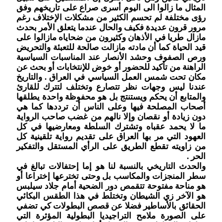
المثال ما زالوا الى اليوم أسرى صراع على تاريخهم وفق
رؤى مختلفة لم تحسم الكثير من مشكلات الإختلاف رغم
مرور قرون عديدة فكيف والحال عندما يتعلق الأمر بحدث
مازال طريا في الأذهان وكثيرون من ضحاياه مازالوا على
قيد الحياة كما أن مادته مازالت صالحة للتعبئة والتحريض
ورص الصفوف وحشد الأنصار عند المناسبات السياسية
الراهنة من تأكيد للحضور أو خوض للإنتخابات أو بحث عن
مكان تحت شمس العمل السياسي في العراق . والتاريخ
عندنا ليس وجهات نظر تتصارع وتختلف لتترك للقارئ
والمتابع أن يحكم ويستنتج بل هو محفوظة واحدة يطلقها
أصحاب المصلحة فيها وعلى الناس أن ترددها كما هي
دون زيادة أو نقصان وإلا نالهم من غضب صاحب الرواية
ما لا يحمد عقباه وتشترك السلطة ومعارضيها في كل
العهود التي مر بها العراق على تقديم رواية تلقينية كل
من زاويته تقطع الطريق على الرأي المستقل والتفكير
الحر .
والحدث التاريخي بالنسبة لنا هو إما إحتفالات تبالغ في
سطر المنجزات والمكاسب بل وحتى تخترعها إختراعا أو
هو مناحة مفتوحة تتقمص دور الضحية أمام جلاد سيلبس
هو الآخر زي الشيطان وتختلط في هذا الطقس البكائي
الحقائق بالأساطير فضلا عن قصص البطولات كي تضفي
على الصورة ملامح التراجيديا البطولية المؤثرة التي