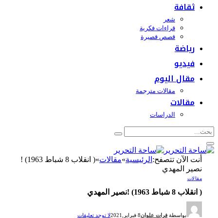
ثقافة
شعر
قراءات فكرية
قصص قصيرة
رياضة
فيديو
مقال اليوم
مقالات مترجمة
مقالات
الدراسات
أنت الآن تتصفح:
الرئيسية
»
مقالات
»
( انقلاب 8 شباط 1963) !
نصير المهدي
مقالات
( انقلاب 8 شباط 1963) !نصير المهدي
بواسطة
فرات علوان
8 فبراير,2021
لا توجد تعليقات