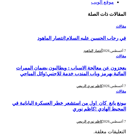
موقع الويب
المقالات
ذات الصلة
مقالات
في رحاب الحسين عليه السلام!انتصار الماهود
7 أغسطس,2026
أنتصار الماهود
مقالات
يعجزون عن معالجة الاسباب : ويطالبون بضمان الممرات
المائية بهرمز وباب المندب خدمة للاجنبي!وائل المياحي
7 أغسطس,2026
كاظم نوري الربيعي
مقالات
بيونغ يانغ كان اول من استشعر خطر العسكرة اليابانية في
المحيط الهادي !كاظم نوري
7 أغسطس,2026
كاظم نوري الربيعي
التعليقات مغلقة.