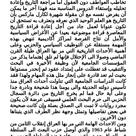
تخاطب العواطف دون العقول أما مراجعة التاريخ وإعادة
تحليله وإستقاء الدروس المناسبة منه فهذا آخر ما يمكن
أن يفرض نفسه مع أن مقولة شهيرة لكارل ماركس بأن
التاريخ هو العلم الوحيد الذي نعرفه ونعترف به تستحق أن
تكون عنوانا لعمل جاد من أجل إعادة قراءة التاريخ
المعاصرة قراءة موضوعية بعيدا عن الأغراض السياسية
والأمل أن تتاح الفرصة لمراكز أكاديمية تنهض بهذه
المهمة مستقلة عن التوظيف السياسي والحزبي وعلى
أهمية الأحداث التاريخية التي مر بها العراق طيلة القرن
الماضي وصولا الى الإحتلال فإنها لم تلق إهتماما يذكر من
المؤسسات الجامعية لأن وظيفة الأخيرة في البحث
والتنقيب قد تعطلت على إمتداد عقود ثم إنحدر مستواها
بحيث لم تعد قادرة على إنجاز مثل هذه المهام ولهذا فقد
كانت الدراسات الجامعية التي تناولت أحداث العراق منذ
تأسيس دولته الحديثة والى يومنا هذا شحيحة ونادرة جدا
وعلى أية حال فما لم يخرج التاريخ من دائرة السجال
الحزبي الى حرم البحث العلمي فسيبقى عرضة لأن يكون
مجرد روايات لا تمت الى الصدق بصلة وإن كانت صحيحة
في بعض تفاصيلها وتمثل وجهة نظر الطرف الذي يتبناها
دون الآخرين .
ومن الاحداث الهامة التي مر بها العراق إنقلاب الثامن من
شباط عام 1963 والذي أوصل حزب البعث الى السلطة
في العراق بعد صراع مرير خاصة ضد السلطة الجمهورية