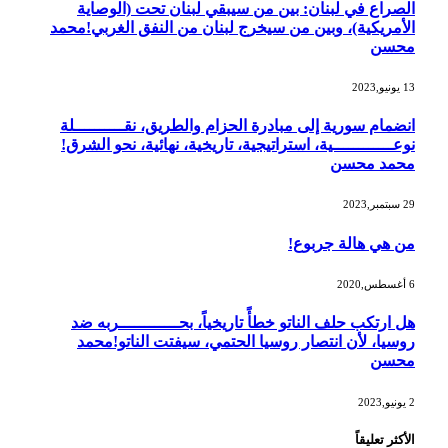
الصراع في لبنان: بين من سيبقي لبنان تحت (الوصاية
الأمريكية)، وبين من سيخرج لبنان من النفق الغربي!محمد
محسن
13 يونيو,2023
انضمام سورية إلى مبادرة الحزام والطريق، نقــــــــــلة
نوعــــــــــــية، استراتيجية، تاريخية، نهائية، نحو الشرق!
محمد محسن
29 سبتمبر,2023
من هي هالة جربوع!
6 أغسطس,2020
هل ارتكب حلف الناتو خطأً تاريخياً، بحــــــــــــربه ضد
روسيا، لأن انتصار روسيا الحتمي، سيفتت الناتو!محمد
محسن
2 يونيو,2023
الأكثر تعليقاً