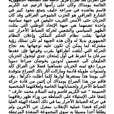
القائمة يومذاك وكان على رأسها الزعيم عبد الكريم
قاسم يعاضده في صراعه حليف يتمتع بنفوذ كبير في
الشارع العراقي هو الحزب الشيوعي العراقي وقد كان
الحزبان حتى الأمس القريب حليفين في جبهة سياسية
واحدة تضمهما هي جبهة الإتحاد الوطني التي مثلت
الظهير السياسي والشعبي لحركة الضباط الأحرار عند
قيامها بقلب نظام الحكم الملكي وإعلان النظام
الجمهوري بديلا له ولأن هذه الجبهة لم تكن تمتلك رؤية
مشتركة لما يمكن أن تكون عليه توجهاتها بعد نجاح
الحركة التي أبلغت أطرافها بقرب وقوعها فإن عقدها
سرعان ما انفرط في أول إمتحان جدي ليتحول الحزبان
الحليفان الى خصمين لدودين يخوضان صراعا دمويا
مريرا دفع ثمنه الحزبان نفساهما فضلا عن العراق كله
ولسنوات طويلة قادمة ومازالت آثار ذلك الصراع متوقدة
الى يومنا هذا يستعرها أوارها كلما أطلت ذكراها ، وقد
فاقم من هذا الصراع يومذاك أن إثنين من قادة حركة
الضباط الأحرار ولحساباتهما الخاصة ولعلاقتهما الشخصية
الحميمة ” عبد الكريم قاسم وعبد السلام محمد عارف ”
إتفقا على الإستيلاء على السلطة من وراء ظهر رفاقهما
في حركة الضباط الأحرار بما في ذلك أعضاء الهيئة العليا
للحركة فنفذا عملية الإنقلاب بمعزل عن الآخرين ولم
يطلعا أحدا مسبقا به سوى المجموعة المنفذة المرتبطة