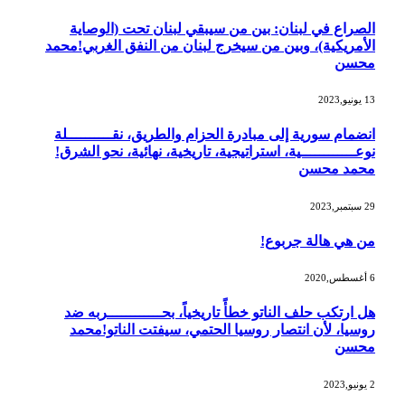
الصراع في لبنان: بين من سيبقي لبنان تحت (الوصاية
الأمريكية)، وبين من سيخرج لبنان من النفق الغربي!محمد
محسن
13 يونيو,2023
انضمام سورية إلى مبادرة الحزام والطريق، نقــــــــــلة
نوعــــــــــــية، استراتيجية، تاريخية، نهائية، نحو الشرق!
محمد محسن
29 سبتمبر,2023
من هي هالة جربوع!
6 أغسطس,2020
هل ارتكب حلف الناتو خطأً تاريخياً، بحــــــــــــربه ضد
روسيا، لأن انتصار روسيا الحتمي، سيفتت الناتو!محمد
محسن
2 يونيو,2023