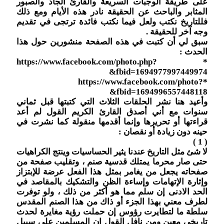
على طريقة الوجبات السريعة والقارئ الجاد والصبور
المثابر والباحث عن الحقيقة نادر هذه الأيام ومع ذلك
فللتاريخ نكتب ولعل فيما نكتب فائدة ترتجى في تقديم
وجه آخر للحقيقة .
سبق لي أن كتبت في هذه الصفحة منشورين حول هذا
الحدث :
* https://www.facebook.com/photo.php?
fbid=1694977997449974&
*https://www.facebook.com/photo?
fbid=1694996557448118&
وأعيد هنا نشر الحلقات الثلاث التي كتبتها قبل ثماني
سنوات مع أني أصدق القارئ الكريم القول لم أعد
قراءتها أو تحريرها وإنما أقدمها منقولة كما نشرت في
حينه دون زيادة أو نقصان :
( 1 )
لا شئ مثل التاريخ عندنا يثير الحساسيات وينتج الكراهيات
حتى صار محرما يمتلك قدسية صنم ، وتقليب صفحة من
صفحاته يجعل من يغامر بمثل هذا الفعل عرضة للإبتزاز
وإثارة الإتهامات وإساءة الظن والتشكيك بالمقاصد في
الحد الادنى إن سلم مما هو أكثر من ذلك ، ولو توفرت
لطرف معني بهذا الجزء أو ذاك من هذا الصنم المقدس
سلطة ما لتطايرت رؤوس إن حملت رؤية مغايرة لحدث
تاريخي معين ومن نافل القول إن المسلمين على سبيل