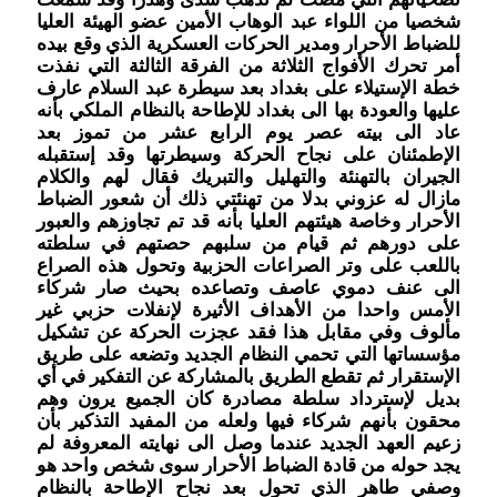
شخصيا من اللواء عبد الوهاب الأمين عضو الهيئة العليا
للضباط الأحرار ومدير الحركات العسكرية الذي وقع بيده
أمر تحرك الأفواج الثلاثة من الفرقة الثالثة التي نفذت
خطة الإستيلاء على بغداد بعد سيطرة عبد السلام عارف
عليها والعودة بها الى بغداد للإطاحة بالنظام الملكي بأنه
عاد الى بيته عصر يوم الرابع عشر من تموز بعد
الإطمئنان على نجاح الحركة وسيطرتها وقد إستقبله
الجيران بالتهنئة والتهليل والتبريك فقال لهم والكلام
مازال له عزوني بدلا من تهنئتي ذلك أن شعور الضباط
الأحرار وخاصة هيئتهم العليا بأنه قد تم تجاوزهم والعبور
على دورهم ثم قيام من سلبهم حصتهم في سلطته
باللعب على وتر الصراعات الحزبية وتحول هذه الصراع
الى عنف دموي عاصف وتصاعده بحيث صار شركاء
الأمس واحدا من الأهداف الأثيرة لإنفلات حزبي غير
مألوف وفي مقابل هذا فقد عجزت الحركة عن تشكيل
مؤسساتها التي تحمي النظام الجديد وتضعه على طريق
الإستقرار ثم تقطع الطريق بالمشاركة عن التفكير في أي
بديل لإسترداد سلطة مصادرة كان الجميع يرون وهم
محقون بأنهم شركاء فيها ولعله من المفيد التذكير بأن
زعيم العهد الجديد عندما وصل الى نهايته المعروفة لم
يجد حوله من قادة الضباط الأحرار سوى شخص واحد هو
وصفي طاهر الذي تحول بعد نجاح الإطاحة بالنظام