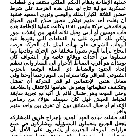
عملية الإطاحة بنظام الحكم الملكي ستنفذ بأي قطعات
عسكرية موالية تتاح لها مثل هذه الفرصة على شرط
حضور الثلاثة الكبار الملك والوصي ونوري السعيد خشية
أن يفلت أحد منهم فيتكرر مصير صلاح الدين الصباغ
ورفاقه في حركة مايس 1941 وكانت عملية الإطاحة هذه
قاب قوسين أو أدنى وقبل ثلاثة أشهر من إنقلاب تموز
ولكن تلك المرة على يد القطعات التي يقودها عبد
الوهاب الشواف فلو تهيأت لمثل تلك الحركة فرصة
النجاح لرأينا اليوم تصورا مختلفا عن الحركة وقادتها وما
سيتلوها من أحداث ووقائع خاصة وأن الشواف كان
يومذاك هو أقرب الضباط الأحرار الى اليسار والى تنظيم
إتحاد الجنود والضباط ذي الصلة الوثيقة بالحزب
الشيوعي العراقي وكنا سنراه إلى اليوم زعيما أوحدا وفي
مقابل هذين الإحتمالين لو قدر للحركة أن تفشل
وتنكشف تنظيماتها ويتعرض ضباطها للإعتقال والملاحقة
وحتى الموت وهو إحتمال قائم بل أكيد مع تجربة سابقة
لضباط الجيش فهل كان سيسلم هؤلاء من رصاص
الإعدام أو حبال المشانق دون أن تفرق بين واحد منهم
وآخر .
لقد فشلت قيادة العهد الجديد بإجتراح طريق للمشاركة
يجعل الجميع يتحملون المسؤولية ويشاركون في صنع
قرارات المرحلة الجديدة أو يشعرون على الأقل بأن
تضحياتهم التي مضت لم تذهب سدى وهدرا وقد سمعت