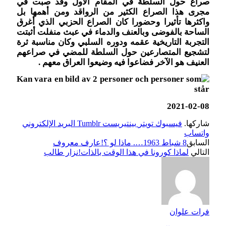
صراع حول السلطة في المقام الأول وقد صبت في
مجرى هذا الصراع الكثير من الرواقد ومن أهمها بل
واكثرها تأثيرا وحضورا كان الصراع الحزبي الذي أغرق
الساحة بالفوضى وبالعنف والدماء في عبث منفلت أثبتت
التجربة التاريخية عقمه ودوره السلبي وكان مناسبة ثرة
لتشجيع المتصارعين حول السلطة للمضي في صراعهم
العنيف هو الآخر فضاعوا فيه وضيعوا العراق معهم .
2021-02-08
شاركها.
فيسبوك
تويتر
بينتيريست
Tumblr
البريد الإلكتروني
واتساب
السابق
8 شباط 1963…. ماذا لو ؟!عارف معروف
التالي
لماذا كورونا في هذا الوقت بالذات!نزار طالب
فرات علوان