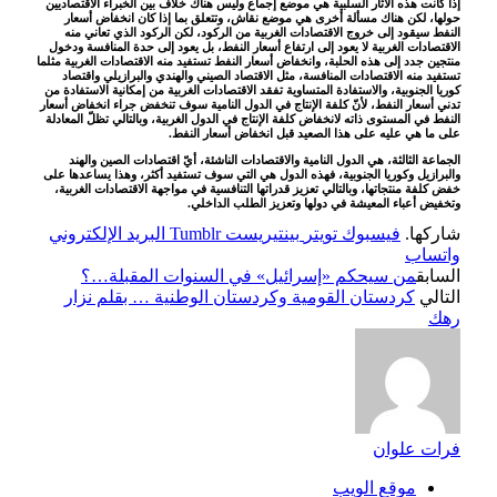
إذا كانت هذه الآثار السلبية هي موضع إجماع وليس هناك خلاف بين الخبراء الاقتصاديين
حولها، لكن هناك مسألة أخرى هي موضع نقاش، وتتعلق بما إذا كان انخفاض أسعار
النفط سيقود إلى خروج الاقتصادات الغربية من الركود، لكن الركود الذي تعاني منه
الاقتصادات الغربية لا يعود إلى ارتفاع أسعار النفط، بل يعود إلى حدة المنافسة ودخول
منتجين جدد إلى هذه الحلبة، وانخفاض أسعار النفط تستفيد منه الاقتصادات الغربية مثلما
تستفيد منه الاقتصادات المنافسة، مثل الاقتصاد الصيني والهندي والبرازيلي واقتصاد
كوريا الجنوبية، والاستفادة المتساوية تفقد الاقتصادات الغربية من إمكانية الاستفادة من
تدني أسعار النفط، لأنّ كلفة الإنتاج في الدول النامية سوف تنخفض جراء انخفاض أسعار
النفط في المستوى ذاته لانخفاض كلفة الإنتاج في الدول الغربية، وبالتالي تظلّ المعادلة
على ما هي عليه على هذا الصعيد قبل انخفاض أسعار النفط.
الجماعة الثالثة، هي الدول النامية والاقتصادات الناشئة، أيّ اقتصادات الصين والهند
والبرازيل وكوريا الجنوبية، فهذه الدول هي التي سوف تستفيد أكثر، وهذا يساعدها على
خفض كلفة منتجاتها، وبالتالي تعزيز قدراتها التنافسية في مواجهة الاقتصادات الغربية،
وتخفيض أعباء المعيشة في دولها وتعزيز الطلب الداخلي.
شاركها.
فيسبوك
تويتر
بينتيريست
Tumblr
البريد الإلكتروني
واتساب
السابق
من سيحكم «إسرائيل» في السنوات المقبلة…؟
التالي
كردستان القومية وكردستان الوطنية … بقلم نزار
رهك
فرات علوان
موقع الويب