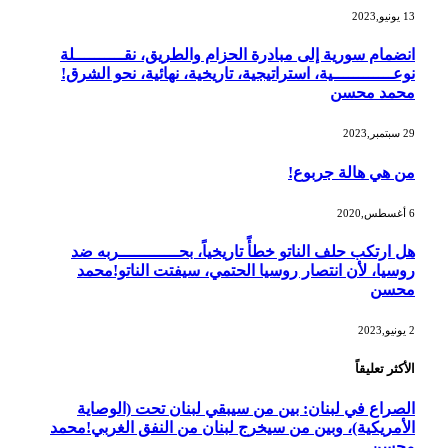
13 يونيو,2023
انضمام سورية إلى مبادرة الحزام والطريق، نقــــــــــلة
نوعــــــــــــية، استراتيجية، تاريخية، نهائية، نحو الشرق!
محمد محسن
29 سبتمبر,2023
من هي هالة جربوع!
6 أغسطس,2020
هل ارتكب حلف الناتو خطأً تاريخياً، بحــــــــــــربه ضد
روسيا، لأن انتصار روسيا الحتمي، سيفتت الناتو!محمد
محسن
2 يونيو,2023
الأكثر تعليقاً
الصراع في لبنان: بين من سيبقي لبنان تحت (الوصاية
الأمريكية)، وبين من سيخرج لبنان من النفق الغربي!محمد
محسن