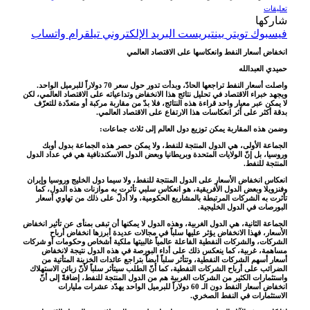
تعليقات
شاركها
فيسبوك
تويتر
بينتيريست
البريد الإلكتروني
تيلقرام
واتساب
انخفاض أسعار النفط وانعكاسها على الاقتصاد العالمي
حميدي العبدالله
واصلت أسعار النفط تراجعها الحادّ، وبدأت تدور حول سعر 70 دولاراً للبرميل الواحد.
ويجهد خبراء الاقتصاد في تحليل نتائج هذا الانخفاض وتداعياته على الاقتصاد العالمي، لكن
لا يمكن عبر معيار واحد قراءة هذه النتائج، فلا بدّ من مقاربة مركبة أو متعدّدة للتعرّف
بدقة أكثر على أثر انعكاسات هذا الارتفاع على الاقتصاد العالمي.
وضمن هذه المقاربة يمكن توزيع دول العالم إلى ثلاث جماعات:
الجماعة الأولى، هي الدول المنتجة للنفط، ولا يمكن حصر هذه الجماعة بدول أوبك
وروسيا، بل إنّ الولايات المتحدة وبريطانيا وبعض الدول الاسكندنافية هي في عداد الدول
المنتجة للنفط.
انعكاس انخفاض الأسعار على الدول المنتجة للنفط، ولا سيما دول الخليج وروسيا وإيران
وفنزويلا وبعض الدول الأفريقية، هو انعكاس سلبي تأثرت به موازنات هذه الدول، كما
تأثرت به الشركات المرتبطة بالمشاريع الحكومية، ولا أدلّ على ذلك من تهاوي أسعار
البورصات في الدول الخليجية.
الجماعة الثانية، هي الدول الغربية، وهذه الدول لا يمكنها أن تبقى بمنأى عن تأثير انخفاض
الأسعار، فهذا الانخفاض يؤثر عليها سلباً في مجالات عديدة أبرزها انخفاض أرباح
الشركات، والشركات النفطية الفاعلة عالمياً غالبيتها ملكية أشخاص وحكومات أو شركات
مساهمة، غربية، كما ينعكس ذلك على أداء البورصة في هذه الدول نتيجة لانخفاض
أسعار أسهم الشركات النفطية، وتتأثر سلباً أيضاً بتراجع عائدات الخزينة المتأتية من
الضرائب على أرباح الشركات النفطية، كما أنّ الطلب سيتأثر سلباً لأنّ زبائن الاستهلاك
واستثمارات الكثير من الشركات الغربية هم من الدول المنتجة للنفط، إضافةً إلى أنّ
انخفاض أسعار النفط دون الـ 60 دولاراً للبرميل الواحد يهدّد عشرات مليارات
الاستثمارات في النفط الصخري.