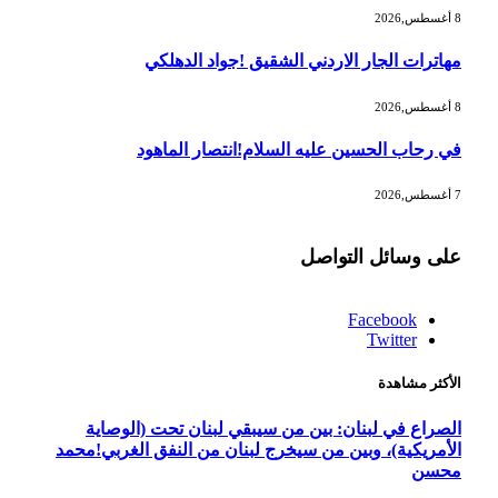
8 أغسطس,2026
مهاترات الجار الاردني الشقيق !جواد الدهلكي
8 أغسطس,2026
في رحاب الحسين عليه السلام!انتصار الماهود
7 أغسطس,2026
على وسائل التواصل
Facebook
Twitter
الأكثر مشاهدة
الصراع في لبنان: بين من سيبقي لبنان تحت (الوصاية
الأمريكية)، وبين من سيخرج لبنان من النفق الغربي!محمد
محسن