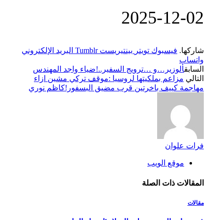
‎2025-‎12-‎02
شاركها.
فيسبوك
تويتر
بينتيريست
Tumblr
البريد الإلكتروني
واتساب
السابق
ألوزير…و …ترويج السفير..!ضياء واجد المهندس
التالي
مزاعم بملكيتها لروسيا :موقف تركي مشين ازاء
مهاجمة كييف باخرتين قرب مضيق البسفور!كاظم نوري
فرات علوان
موقع الويب
المقالات
ذات الصلة
مقالات