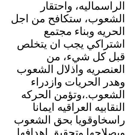
الراسماليه، واحتقار
الشعوب، ستكافح من اجل
الحريه وبناء مجتمع
اشتراكي يجب ان يتخلص
قبل كل شيء، من
العنصريه واذلال الشعوب
وهدر الحريات وازدراء
الشعوب.،وتؤمن الحركه
النقابيه العراقيه ايمانا
راسخاوقويا بحق الشعوب
وبصلاحها وتحقيق اهدافها