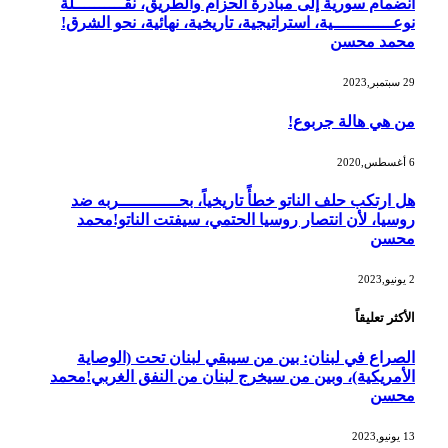
انضمام سورية إلى مبادرة الحزام والطريق، نقــــــــــلة
نوعــــــــــــية، استراتيجية، تاريخية، نهائية، نحو الشرق!
محمد محسن
29 سبتمبر,2023
من هي هالة جربوع!
6 أغسطس,2020
هل ارتكب حلف الناتو خطأً تاريخياً، بحــــــــــــربه ضد
روسيا، لأن انتصار روسيا الحتمي، سيفتت الناتو!محمد
محسن
2 يونيو,2023
الأكثر تعليقاً
الصراع في لبنان: بين من سيبقي لبنان تحت (الوصاية
الأمريكية)، وبين من سيخرج لبنان من النفق الغربي!محمد
محسن
13 يونيو,2023