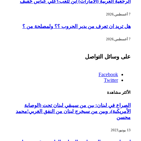
الرجعية العربية (الامارات) اين تلعب؟علي عباس خفيف
7 أغسطس,2026
هل تريد ان تعرف من يدير الحروب ؟؟ ولمصلحة من ؟
7 أغسطس,2026
على وسائل التواصل
Facebook
Twitter
الأكثر مشاهدة
الصراع في لبنان: بين من سيبقي لبنان تحت (الوصاية
الأمريكية)، وبين من سيخرج لبنان من النفق الغربي!محمد
محسن
13 يونيو,2023