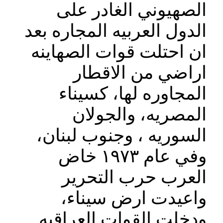
الصهيوني الغادر على
الدول العربيه المجاره بعد
ان احتلت قوات الصهاينه
اراضي من الاقطار
المجاوره لها، كسيناء
المصريه، والجولان
السوريه ، وجنوب لبنان،
وفي عام ١٩٧٣ خاض
العرب حرب التحرير
واعيدت ارض سيناء،
ودخلت القوات العراقيه