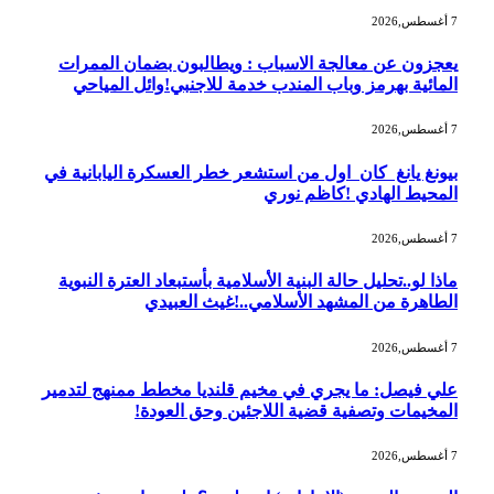
7 أغسطس,2026
يعجزون عن معالجة الاسباب : ويطالبون بضمان الممرات
المائية بهرمز وباب المندب خدمة للاجنبي!وائل المياحي
7 أغسطس,2026
بيونغ يانغ كان اول من استشعر خطر العسكرة اليابانية في
المحيط الهادي !كاظم نوري
7 أغسطس,2026
ماذا لو..تحليل حالة البنية الأسلامية بأستبعاد العترة النبوية
الطاهرة من المشهد الأسلامي..!غيث العبيدي
7 أغسطس,2026
علي فيصل: ما يجري في مخيم قلنديا مخطط ممنهج لتدمير
المخيمات وتصفية قضية اللاجئين وحق العودة!
7 أغسطس,2026