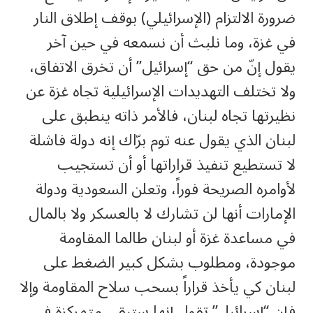
ضرورة الالتزام (الإسرائيلي) بوقف إطلاق النار
في غزة، وما نلبث أن نسمعه في حين آخر
يقول إنّ من حق “إسرائيل” أن تخرق الاتفاق،
ولا تختلف التهديدات الإسرائيلية تجاه غزة عن
نظيرتها تجاه لبنان، فالأمر ذاته ينطبق على
لبنان الذي يقول عنه توم برّاك إنه دولة فاشلة
لا تستطيع تنفيذ قراراتها أو أن تستجيب
لأوامره الصريحة فوراً، وتعلن السعودية ودولة
الإمارات أنها لن تشارك لا بالعسكر ولا بالمال
في مساعدة غزة أو لبنان طالما المقاومة
موجودة، ومطلوب بشكل كبير الضغط على
لبنان كي يأخذ قراراً بسحب سلاح المقاومة وإلا
فإن “إسرائيل” تقول إنها ستبقى متمركزة في