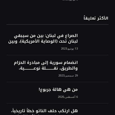
محسن
الأكثر تعليقاً
الصراع في لبنان: بين من سيبقي
لبنان تحت (الوصاية الأمريكية)، وبين
من سيخرج لبنان من النفق الغربي!
13 يونيو,2023
محمد محسن
انضمام سورية إلى مبادرة الحزام
والطريق، نقــــــــــلة نوعــــــــــــية،
استراتيجية، تاريخية، نهائية، نحو
29 سبتمبر,2023
الشرق!محمد محسن
من هي هالة جربوع!
6 أغسطس,2020
هل ارتكب حلف الناتو خطأً تاريخياً،