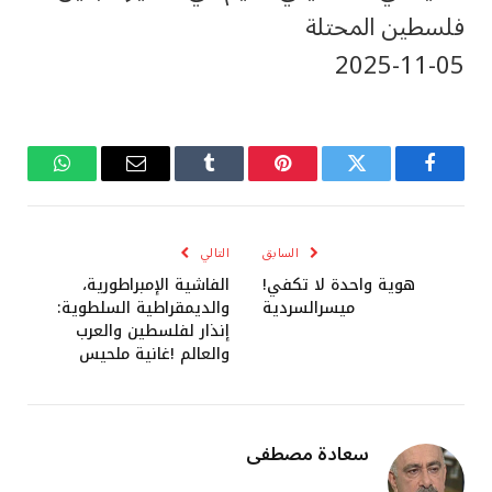
فلسطين المحتلة
‎2025-‎11-‎05
فيسبوك
تويتر
بينتيريست
Tumblr
البريد
واتساب
الإلكتروني
السابق
التالي
هوية واحدة لا تكفي!
الفاشية الإمبراطورية،
ميسرالسردية
والديمقراطية السلطوية:
إنذار لفلسطين والعرب
والعالم !غانية ملحيس
سعادة مصطفى