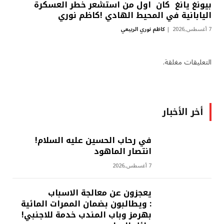
بيونغ يانغ كان اول من استشعر خطر العسكرة
اليابانية في المحيط الهادي !كاظم نوري
7 أغسطس,2026
كاظم نوري الربيعي
التعليقات مغلقة.
أخر الأخبار
في رحاب الحسين عليه السلام!
انتصار الماهود
7 أغسطس,2026
يعجزون عن معالجة الاسباب
: ويطالبون بضمان الممرات المائية
بهرمز وباب المندب خدمة للاجنبي!