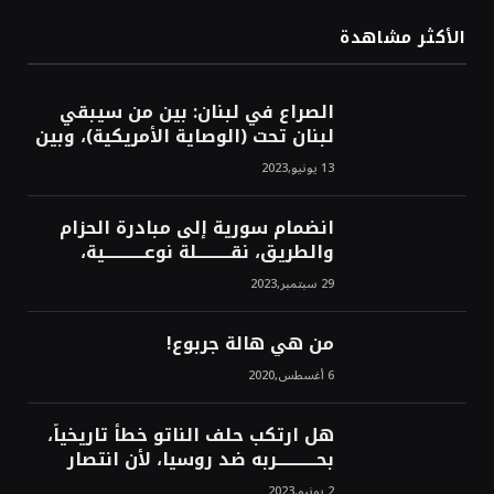
الأكثر مشاهدة
الصراع في لبنان: بين من سيبقي
لبنان تحت (الوصاية الأمريكية)، وبين
من سيخرج لبنان من النفق الغربي!
13 يونيو,2023
محمد محسن
انضمام سورية إلى مبادرة الحزام
والطريق، نقــــــــــلة نوعــــــــــــية،
استراتيجية، تاريخية، نهائية، نحو
29 سبتمبر,2023
الشرق!محمد محسن
من هي هالة جربوع!
6 أغسطس,2020
هل ارتكب حلف الناتو خطأً تاريخياً،
بحــــــــــــربه ضد روسيا، لأن انتصار
روسيا الحتمي، سيفتت الناتو!محمد
2 يونيو,2023