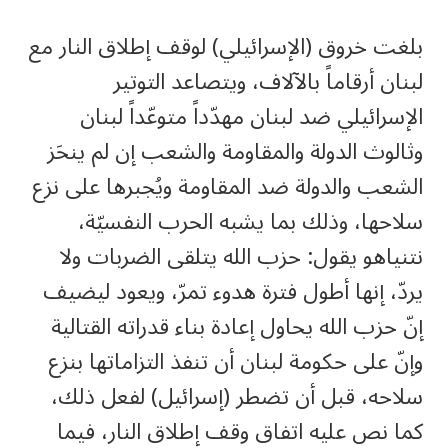
بلغت خروق (الإسرائيلي) لوقف إطلاق النار مع
لبنان أرقاماً بالآلاف، ويتصاعد التوتير
الإسرائيلي ضد لبنان مهدّداً متوعّداً لبنان
وثالوث الدولة والمقاومة والشعب إن لم ينحَز
الشعب والدولة ضد المقاومة ويُجبرها على نزع
سلاحها، وذلك بما يشبه الحرب النفسيّة،
نتنياهو يقول: حزب الله يتلقى الضربات ولا
يردّ، إنها أطول فترة هدوء تمرّ، ويعود ليضيف
إنّ حزب الله يحاول إعادة بناء قدراته القتالية
وإنّ على حكومة لبنان أن تنفذ التزاماتها بنزع
سلاحه، قبل أن تضطر (إسرائيل) لفعل ذلك،
كما نص عليه اتفاق وقف إطلاق النار، فيما