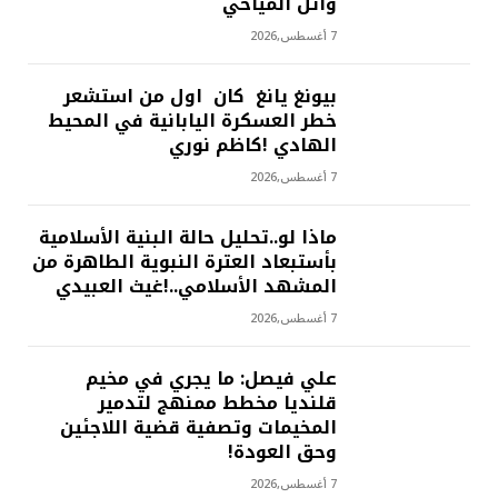
وائل المياحي
7 أغسطس,2026
بيونغ يانغ كان اول من استشعر
خطر العسكرة اليابانية في المحيط
الهادي !كاظم نوري
7 أغسطس,2026
ماذا لو..تحليل حالة البنية الأسلامية
بأستبعاد العترة النبوية الطاهرة من
المشهد الأسلامي..!غيث العبيدي
7 أغسطس,2026
علي فيصل: ما يجري في مخيم
قلنديا مخطط ممنهج لتدمير
المخيمات وتصفية قضية اللاجئين
وحق العودة!
7 أغسطس,2026