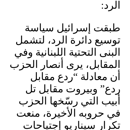
الرد:
طبقت إسرائيل سياسة
توسيع دائرة الرد، لتشمل
البنى التحتية اللبنانية وفي
المقابل، يرى أنصار الحزب
أن معادلة “ردع مقابل
ردع” وبيروت مقابل تل
أبيب التي رسّخها الحزب
في حروبه الأخيرة، منعت
تكرار سيناريو إجتياحات