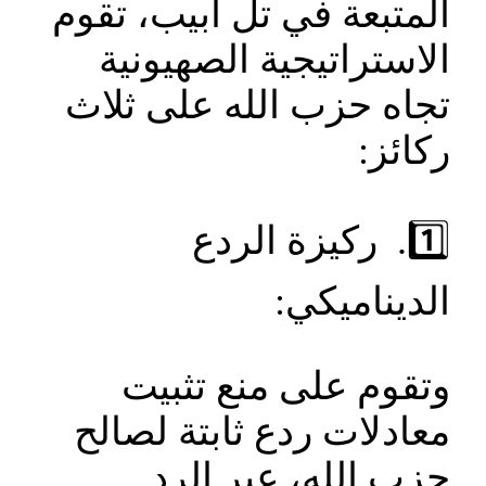
المتبعة في تل أبيب، تقوم
الاستراتيجية الصهيونية
تجاه حزب الله على ثلاث
ركائز:
1️⃣. ركيزة الردع
الديناميكي:
وتقوم على منع تثبيت
معادلات ردع ثابتة لصالح
حزب الله، عبر الرد