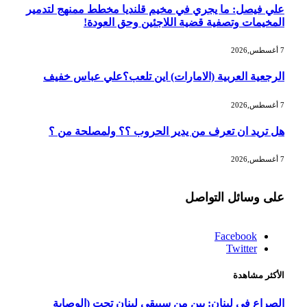
علي فيصل: ما يجري في مخيم قلنديا مخطط ممنهج لتدمير
المخيمات وتصفية قضية اللاجئين وحق العودة!
7 أغسطس,2026
الرجعية العربية (الامارات) اين تلعب؟علي عباس خفيف
7 أغسطس,2026
هل تريد ان تعرف من يدير الحروب ؟؟ ولمصلحة من ؟
7 أغسطس,2026
على وسائل التواصل
Facebook
Twitter
الأكثر مشاهدة
الصراع في لبنان: بين من سيبقي لبنان تحت (الوصاية