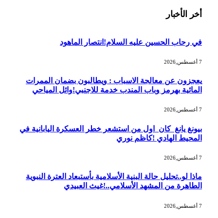
أخر الأخبار
في رحاب الحسين عليه السلام!انتصار الماهود
7 أغسطس,2026
يعجزون عن معالجة الاسباب : ويطالبون بضمان الممرات
المائية بهرمز وباب المندب خدمة للاجنبي!وائل المياحي
7 أغسطس,2026
بيونغ يانغ كان اول من استشعر خطر العسكرة اليابانية في
المحيط الهادي !كاظم نوري
7 أغسطس,2026
ماذا لو..تحليل حالة البنية الأسلامية بأستبعاد العترة النبوية
الطاهرة من المشهد الأسلامي..!غيث العبيدي
7 أغسطس,2026