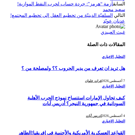
السابق
أزمة “هرمز”: جردة حساب لحرب النفط الموازية!
سعيد محمد
التالي
السلفيّة الدينيّة من تحطيم العقل إلى تحطيم المجتمع!
عدنان عويّد
غيث العبيدي
المقالات
ذات الصلة
التحليل الاخباري
هل تريد ان تعرف من يدير الحروب ؟؟ ولمصلحة من ؟
7 أغسطس,2026
فرات علوان
التحليل الاخباري
كيف تحاول الإمارات استنساخ نموذج الحرب الأهلية
السودانية في جمهورية النيجر؟ أدريس آيات
4 أغسطس,2026
إدريس آيات
التحليل الاخباري
القواعد العسكرية الأمريكية والأجنبية في إفريقيا!الطاهر