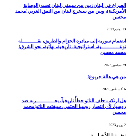
الصراع في لبنان: بين من سيبقي لبنان تحت (الوصاية
الأمريكية)، وبين من سيخرج لبنان من النفق الغربي!محمد
محسن
13 يونيو,2023
انضمام سورية إلى مبادرة الحزام والطريق، نقــــــــــلة
نوعــــــــــــية، استراتيجية، تاريخية، نهائية، نحو الشرق!
محمد محسن
29 سبتمبر,2023
من هي هالة جربوع!
6 أغسطس,2020
هل ارتكب حلف الناتو خطأً تاريخياً، بحــــــــــــربه ضد
روسيا، لأن انتصار روسيا الحتمي، سيفتت الناتو!محمد
محسن
2 يونيو,2023
نشرتنا الأخبارية