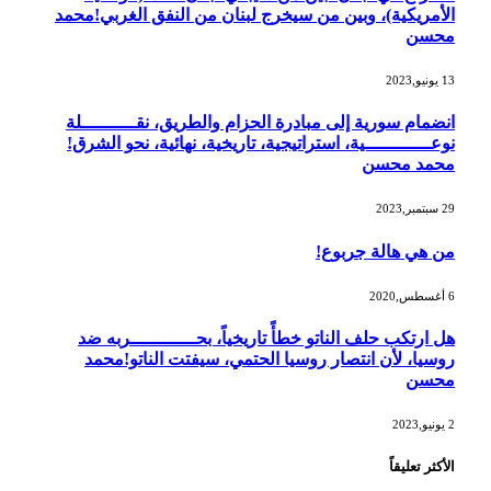
الأمريكية)، وبين من سيخرج لبنان من النفق الغربي!محمد
محسن
13 يونيو,2023
انضمام سورية إلى مبادرة الحزام والطريق، نقــــــــــلة
نوعــــــــــــية، استراتيجية، تاريخية، نهائية، نحو الشرق!
محمد محسن
29 سبتمبر,2023
من هي هالة جربوع!
6 أغسطس,2020
هل ارتكب حلف الناتو خطأً تاريخياً، بحــــــــــــربه ضد
روسيا، لأن انتصار روسيا الحتمي، سيفتت الناتو!محمد
محسن
2 يونيو,2023
الأكثر تعليقاً