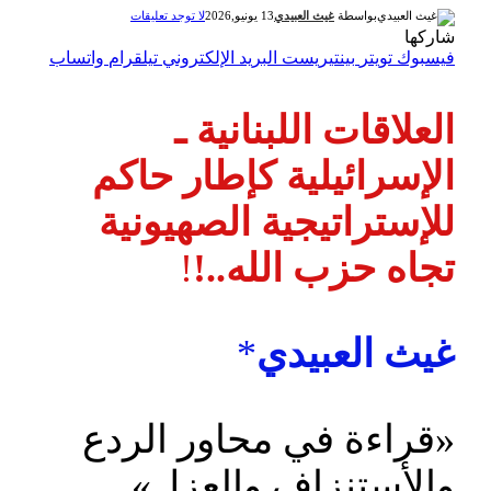
بواسطة
غيث العبيدي
13 يونيو,2026
لا توجد تعليقات
شاركها
فيسبوك
تويتر
بينتيريست
البريد الإلكتروني
تيلقرام
واتساب
العلاقات اللبنانية ـ
الإسرائيلية كإطار حاكم
للإستراتيجية الصهيونية
تجاه حزب الله..!
!
غيث العبيدي
*
«قراءة في محاور الردع
والأستنزاف والعزل»