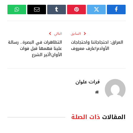
فيسبوك
تويتر
بينتيريست
Tumblr
البريد
واتساب
الإلكتروني
السابق
التالي
العراق: احتجاجاتنا واحتجاجات
التظاهرات في البصرة.. رسالة
الأوادم!عارف معروف
علينا فهمها قبل فوات
الأوان!أثير الشرع
فرات علوان
موقع
الويب
المقالات
ذات الصلة