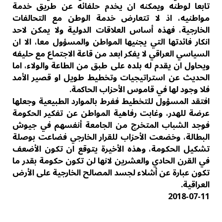
تابعا لوطنه ويمكنه ان يخدم حلفائه عن طريق خدمة
مواطنيه، اذ لا تتعارض خدمة الوطن مع التحالفات
الخارجية، فهذه أساس العلاقات الدولية ولا يمكن لاحد
انكار فائدتها التي يجنيها المواطن والمسؤول معا، الا ان
السياسي العراقي لا يفكر ابعد من قاعة الاجتماع مع حليفه
ويحاول ان يقدم له بلده على طبق من الطاعة والولاء، اما
الحديث عن استراتيجيات وتخطيط طويل او قصير الأمد
فلا وجود لها في قاموس الأحزاب الحاكمة.
افتقد المسؤول للتخطيط ففرط بالموارد الطبيعية وجعلها
عرضة للهدر، وغابت رفاهية المواطن عن تفكير الحكومة
فوجد الشباب المتخرج من الجامعة أنفسهم في جيوش
البطالة، وخضعت الأحزاب للقرار الخارجي فضاعت بوصلة
تشكيل الحكومة، وهذه الأخيرة يتوقع ان تكون الأضعف
في القرن الحادي والعشرين لانها لن تكون حكومة بقدر ما
تكون عبارة عن أشلاء لجسد المصالح الخارجية على الأرض
العراقية.
‎2018-‎07-‎11