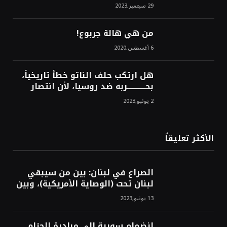
استراتيجية، تاريخية، نهائية، نحو
29 سبتمبر,2023
الشرق!محمد محسن
من هي هالة جربوع!
6 أغسطس,2020
هل ارتكب حلف الناتو خطأً تاريخياً،
بحــــــــــــربه ضد روسيا، لأن انتصار
روسيا الحتمي، سيفتت الناتو!محمد
2 يونيو,2023
محسن
الأكثر تعليقاً
الصراع في لبنان: بين من سيبقي
لبنان تحت (الوصاية الأمريكية)، وبين
من سيخرج لبنان من النفق الغربي!
13 يونيو,2023
محمد محسن
انضمام سورية إلى مبادرة الحزام