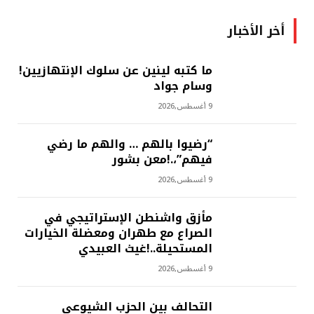
أخر الأخبار
ما كتبه لينين عن سلوك الإنتهازيين!
وسام جواد
9 أغسطس,2026
“رضيوا بالهم … والهم ما رضي
فيهم”،.!معن بشور
9 أغسطس,2026
مأزق واشنطن الإستراتيجي في
الصراع مع طهران ومعضلة الخيارات
المستحيلة..!غيث العبيدي
9 أغسطس,2026
التحالف بين الحزب الشيوعي