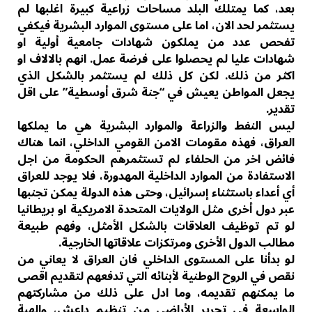
بعد، كما يمتلك البلد مساحات زراعية كبيرة اغلبها لم
يستثمر لحد الان، اما على مستوى الموارد البشرية فيكفي
تفحص عدد من يملكون شهادات جامعية أولية او
شهادات عليا لم يحصلوا على فرضة عمل. انهم بالالاف او
اكثر من ذلك. لكن كل ذلك لم يستثمر بالشكل الذي
يجعل المواطن يعيش في “جنة شرق أوسطية” على اقل
تقدير.
ليس النفط والزراعة والموارد البشرية هي ما يملكها
العراق، فهذه مقومات الامن القومي الداخلي، انما هناك
فائض اخر من الحلفاء لم تستثمرهم الحكومة من اجل
الاستفادة من الموارد الداخلية المهدورة، فلا يوجد للعراق
أي أعداء باستثناء إسرائيل، وحتى هذه الدولة يمكن تجنبها
عبر دول أخرى مثل الولايات المتحدة الامريكية او بريطانيا
لو تم توظيف العلاقات بالشكل الأمثل، وفهم طبيعة
مطالب الدول الأخرى ومرتكزات علاقاتها الخارجية.
لو بدأنا على المستوى الداخلي فان العراق لا يعاني من
نقص في الروح الوطنية لأبنائه التي تدفعهم لتقديم اقصى
ما يمكنهم تقديمه، وما ادل على ذلك من مشاركتهم
الواسعة في تحرير الأراضي من تنظيم داعش، والهبة