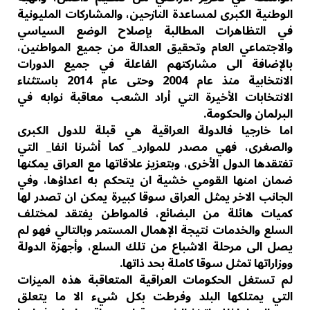
الوطنية الكبرى لمساعدة النازحين، والمشاركات المليونية
في التظاهرات المطالبة بإصلاح الوضع السياسي
والاجتماعي العام وتحقيق العدالة من جميع المواطنين،
بالإضافة الى مشاركتهم الفاعلة في جميع الدورات
الانتخابية منذ عام 2004 وحتى عام 2014 باستثناء
الانتخابات الأخيرة التي أراد الشعب معاقبة نوابه في
البرلمان والحكومة.
اما خارجيا فالدولة العراقية هي قبلة للدول الكبرى
والصغرى، فهي مصدر للموارد_ كما أشرنا انفا_ التي
تفتقدها الدول الأخرى، وبتعزيز علاقاتها مع العراق يمكنها
ضمان امنها القومي خشية ان يتحكم به اعداؤها، وفي
الجانب الاخر يمثل العراق سوقا كبيرة يمكن ان تصدر لها
كميات هائلة من البضائع، فالمواطن يفتقد لمختلف
السلع والخدمات نتيجة الإهمال المستمر وبالتالي فهو لم
يصل الى مرحلة الاشباع من تلك السلع، وأجهزة الدولة
ووزاراتها تمثل سوقا كاملة بحد ذاتها.
لم تستغل الحكومات العراقية المتعاقبة هذه الميزات
التي يمتلكها البلد وفرطت بكل شيء الا ما يتعلق