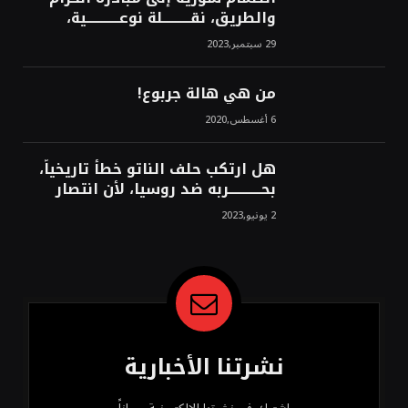
والطريق، نقــــــــــلة نوعــــــــــــية،
استراتيجية، تاريخية، نهائية، نحو
29 سبتمبر,2023
الشرق!محمد محسن
من هي هالة جربوع!
6 أغسطس,2020
هل ارتكب حلف الناتو خطأً تاريخياً،
بحــــــــــــربه ضد روسيا، لأن انتصار
روسيا الحتمي، سيفتت الناتو!محمد
2 يونيو,2023
محسن
نشرتنا الأخبارية