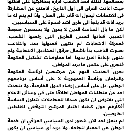
بمصالحها، لذلك اتخذ الشعب قراره بمعاقبتها على فعلتها
حيث اعادت العراق الى اول التاريخ، فامتنع عن المشاركة
في الانتخابات ليقول انه قادر على الفعل، واذا لم يتم له ما
يريد فانه قد يلجأ الى طرق اشد قسوة على السياسيين.
لكن ما بال الساسة الذين لا يعون ولا يسمعون جعجعة
التغيير، فعادوا لنفس الطريق التي رفضها الشعب،
فمعركة الانتخابات لم تنتهي فصولها بعد، والتلاعب
بصوت الناخب بدأ باشعال حرائق الصناديق الانتخابية ولم
ينتهي بإعادة الفرز يدويا، اما مفاوضات تشكيل الحكومة
فتجري على عكس ما يريد المواطن.
يجري الحديث اليوم عن مرشحين لرئاسة الحكومة
والبرلمان ورئاسة الجمهورية لا على أساس برنامجهم
الوطني، بل على أساس إرضاء الدول الخارجية، ولا يتحدث
احد عن متطلبات المواطن اطلاقا حتى في وسائل الاعلام
التي يفترض ان تكون ميدانا للمجاملات يتداول الساسة
أفكارهم حول كيفيه اختيار المرشح التوافقي للفاعلين
الخارجيين.
لم يتعزز لحد الان شعور لدى السياسي العراقي ان خدمة
الوطن هي المعيار لنجاحه، ولا يريد أي سياسي ان يكون