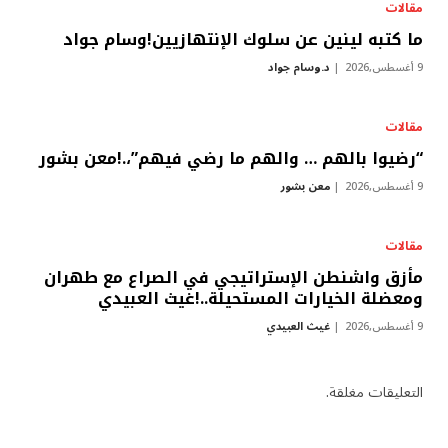
مقالات
ما كتبه لينين عن سلوك الإنتهازيين!وسام جواد
9 أغسطس,2026
د.وسام جواد
مقالات
“رضيوا بالهم … والهم ما رضي فيهم”،.!معن بشور
9 أغسطس,2026
معن بشور
مقالات
مأزق واشنطن الإستراتيجي في الصراع مع طهران
ومعضلة الخيارات المستحيلة..!غيث العبيدي
9 أغسطس,2026
غيث العبيدي
التعليقات مغلقة.