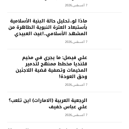
7 أغسطس,2026
ماذا لو..تحليل حالة البنية الأسلامية
بأستبعاد العترة النبوية الطاهرة من
المشهد الأسلامي..!غيث العبيدي
7 أغسطس,2026
علي فيصل: ما يجري في مخيم
قلنديا مخطط ممنهج لتدمير
المخيمات وتصفية قضية اللاجئين
وحق العودة!
7 أغسطس,2026
الرجعية العربية (الامارات) اين تلعب؟
علي عباس خفيف
7 أغسطس,2026