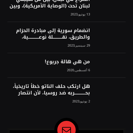
لبنان تحت (الوصاية الأمريكية)، وبين
من سيخرج لبنان من النفق الغربي!
13 يونيو,2023
محمد محسن
انضمام سورية إلى مبادرة الحزام
والطريق، نقــــــــــلة نوعــــــــــــية،
استراتيجية، تاريخية، نهائية، نحو
29 سبتمبر,2023
الشرق!محمد محسن
من هي هالة جربوع!
6 أغسطس,2020
هل ارتكب حلف الناتو خطأً تاريخياً،
بحــــــــــــربه ضد روسيا، لأن انتصار
روسيا الحتمي، سيفتت الناتو!محمد
2 يونيو,2023
محسن