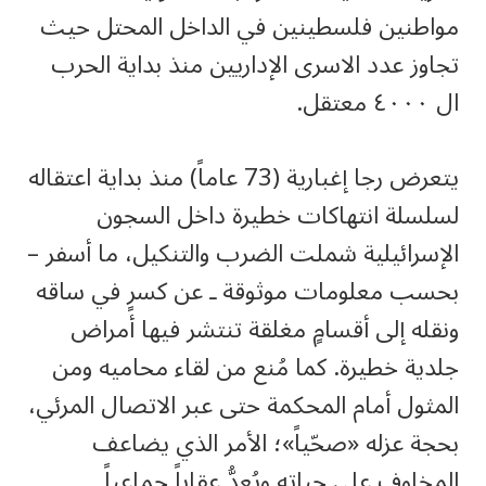
مواطنين فلسطينين في الداخل المحتل حيث
تجاوز عدد الاسرى الإداريين منذ بداية الحرب
ال ٤٠٠٠ معتقل.
يتعرض رجا إغبارية (73 عاماً) منذ بداية اعتقاله
لسلسلة انتهاكات خطيرة داخل السجون
الإسرائيلية شملت الضرب والتنكيل، ما أسفر –
بحسب معلومات موثوقة ـ عن كسرٍ في ساقه
ونقله إلى أقسامٍ مغلقة تنتشر فيها أمراض
جلدية خطيرة. كما مُنع من لقاء محاميه ومن
المثول أمام المحكمة حتى عبر الاتصال المرئي،
بحجة عزله «صحّياً»؛ الأمر الذي يضاعف
المخاوف على حياته ويُعدُّ عقاباً جماعياً