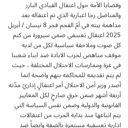
وقضايا الأمة حول اعتقال القيادي البارز
والمناضل رجا اغبارية الذي تم اعتقاله بعد
مداهمة بيته في أمّ الفحم فجر 8 نيسان / أبريل
2025 اعتقال تعسفي ضمن سيرورة من كتم
كل صوت وملاحقة سياسية لكل من لديه
موقف مناهض لحرب الابادة ضد ابناء شعبنا
في غزة وممارسات الاحتلال المختلفة ، حيث
لم يتم تقديمه للمحاكمه بتهم واضحة انما
أصدر وزير أمن الاحتلال أمر اعتقالٍ إداريّ مدّته
أربعة أشهر ضمن خرقٍ صارخٍ لكل المعايير
القانونية والدولية وضمن نفس السياسة التي
يتم اتباعها منذ بداية الحرب من اعتقالات
ادارية تعسفية مستمرة بالضفة وايضاً ضد