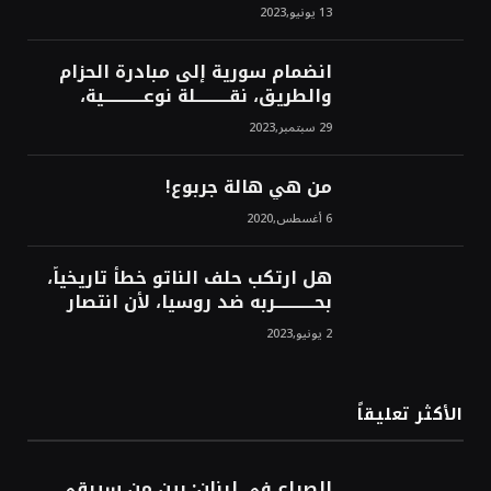
من سيخرج لبنان من النفق الغربي!
13 يونيو,2023
محمد محسن
انضمام سورية إلى مبادرة الحزام
والطريق، نقــــــــــلة نوعــــــــــــية،
استراتيجية، تاريخية، نهائية، نحو
29 سبتمبر,2023
الشرق!محمد محسن
من هي هالة جربوع!
6 أغسطس,2020
هل ارتكب حلف الناتو خطأً تاريخياً،
بحــــــــــــربه ضد روسيا، لأن انتصار
روسيا الحتمي، سيفتت الناتو!محمد
2 يونيو,2023
محسن
الأكثر تعليقاً
الصراع في لبنان: بين من سيبقي