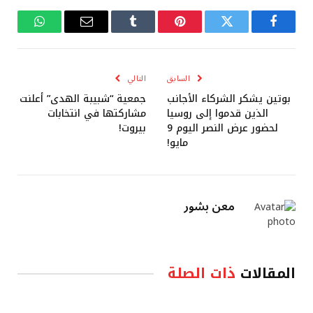
فيسبوك
تويتر
بينتيريست
Tumblr
البريد
واتساب
الإلكتروني
السابق
التالي
بوتين يشكر الشركاء الأجانب
جمعية “شبيبة الهدى” أعلنت
الذين قدموا إلى روسيا
مشاركتها في انتخابات
لحضور عرض النصر اليوم 9
بيروت!
مايو!
معن بشور
المقالات
ذات الصلة