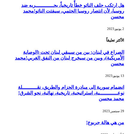
هل ارتكب حلف الناتو خطأً تاريخياً، بحــــــــــــربه ضد
روسيا، لأن انتصار روسيا الحتمي، سيفتت الناتو!محمد
محسن
2 يونيو,2023
الأكثر تعليقاً
الصراع في لبنان: بين من سيبقي لبنان تحت (الوصاية
الأمريكية)، وبين من سيخرج لبنان من النفق الغربي!محمد
محسن
13 يونيو,2023
انضمام سورية إلى مبادرة الحزام والطريق، نقــــــــــلة
نوعــــــــــــية، استراتيجية، تاريخية، نهائية، نحو الشرق!
محمد محسن
29 سبتمبر,2023
من هي هالة جربوع!