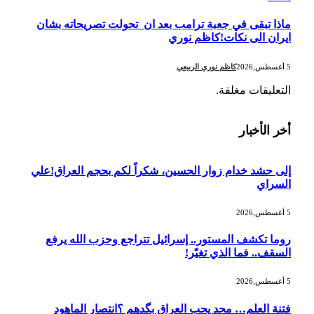
ماذا تبقى في جعبة ترامب بعد ان تحولت تصريحاته بشان
ايران الى نكات!كاظم نوري
5 أغسطس,2026
كاظم نوري الربيعي
التعليقات مغلقة.
أخر الأخبار
إلى حشد خدام زوار الحسين، شكراً لكم بحجم العراق!علي
السراي
5 أغسطس,2026
روما تكشف المستور.. إسرائيل تتراجع وحزب الله يرفع
السقف.. فما الذي تغيّر!
5 أغسطس,2026
فتنة العلم… محد يحب العراق بگدهم ؟انتصار الماهود