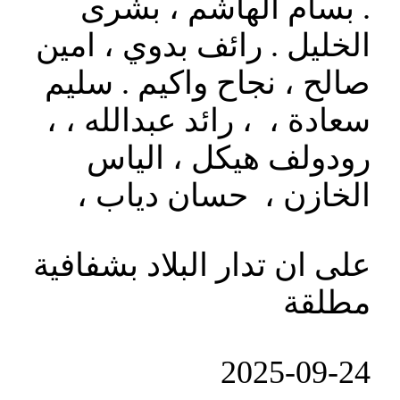
. بسام الهاشم ، بشرى
الخليل . رائف بدوي ، امين
صالح ، نجاح واكيم . سليم
سعادة ، ، رائد عبدالله ، ،
رودولف هيكل ، الياس
الخازن ، حسان دياب ،
على ان تدار البلاد بشفافية
مطلقة
‎2025-‎09-‎24