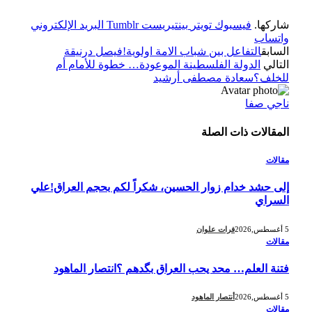
شاركها.
فيسبوك
تويتر
بينتيريست
Tumblr
البريد الإلكتروني
واتساب
السابق
التفاعل بين شباب الامة اولوية!فيصل درنيقة
التالي
الدولة الفلسطينة الموعودة… خطوة للأمام أم
للخلف؟سعادة مصطفى أرشيد
ناجي صفا
المقالات
ذات الصلة
مقالات
إلى حشد خدام زوار الحسين، شكراً لكم بحجم العراق!علي
السراي
5 أغسطس,2026
فرات علوان
مقالات
فتنة العلم… محد يحب العراق بگدهم ؟انتصار الماهود
5 أغسطس,2026
أنتصار الماهود
مقالات