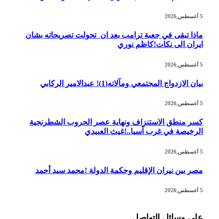
5 أغسطس,2026
ماذا تبقى في جعبة ترامب بعد ان تحولت تصريحاته بشان
ايران الى نكات!كاظم نوري
5 أغسطس,2026
بيان الازدواج المجتمعي ومآلاته(1)! عبدالامير الركابي
5 أغسطس,2026
كسر منطق الاستنزاف ونهاية عصر الحروب الشطرنجية
الرخيصة في غرب آسيا..!غيث العبيدي
5 أغسطس,2026
مصر بين نيران الإقليم وحكمة الدولة !محمد سيد أحمد
5 أغسطس,2026
على وسائل التواصل