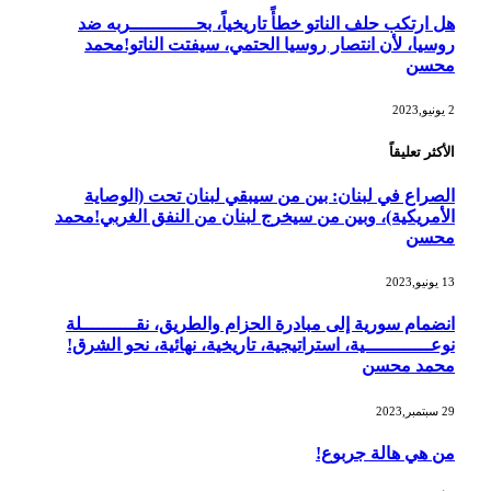
هل ارتكب حلف الناتو خطأً تاريخياً، بحــــــــــــربه ضد
روسيا، لأن انتصار روسيا الحتمي، سيفتت الناتو!محمد
محسن
2 يونيو,2023
الأكثر تعليقاً
الصراع في لبنان: بين من سيبقي لبنان تحت (الوصاية
الأمريكية)، وبين من سيخرج لبنان من النفق الغربي!محمد
محسن
13 يونيو,2023
انضمام سورية إلى مبادرة الحزام والطريق، نقــــــــــلة
نوعــــــــــــية، استراتيجية، تاريخية، نهائية، نحو الشرق!
محمد محسن
29 سبتمبر,2023
من هي هالة جربوع!