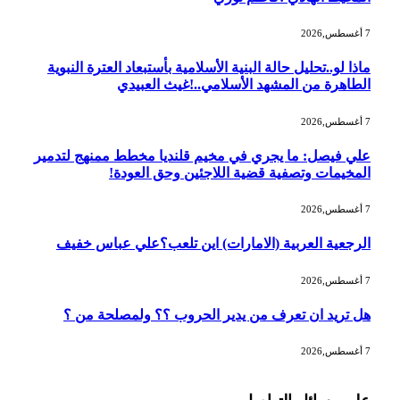
7 أغسطس,2026
ماذا لو..تحليل حالة البنية الأسلامية بأستبعاد العترة النبوية
الطاهرة من المشهد الأسلامي..!غيث العبيدي
7 أغسطس,2026
علي فيصل: ما يجري في مخيم قلنديا مخطط ممنهج لتدمير
المخيمات وتصفية قضية اللاجئين وحق العودة!
7 أغسطس,2026
الرجعية العربية (الامارات) اين تلعب؟علي عباس خفيف
7 أغسطس,2026
هل تريد ان تعرف من يدير الحروب ؟؟ ولمصلحة من ؟
7 أغسطس,2026