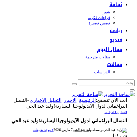
ثقافة
شعر
قراءات فكرية
قصص قصيرة
رياضة
فيديو
مقال اليوم
مقالات مترجمة
مقالات
الدراسات
أنت الآن تتصفح:
الرئيسية
»
الاخبار
»
التحليل الاخباري
»
التسلل
البراغماتي لدول الآيديولوجيا اليسارية!وليد عبد الحي
التحليل الاخباري
التسلل البراغماتي لدول الآيديولوجيا اليسارية!وليد عبد الحي
بواسطة
وليد عبد الحي
7 مارس,2026
لا توجد تعليقات
شاركها