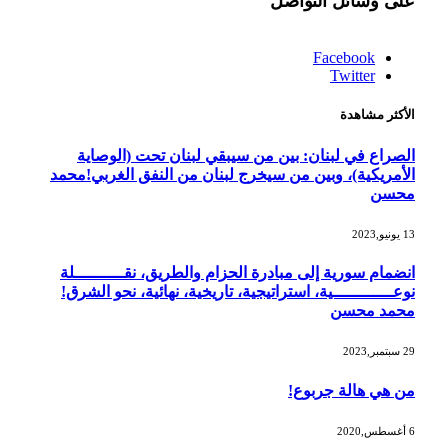
على وسائل التواصل
Facebook
Twitter
الأكثر مشاهدة
الصراع في لبنان: بين من سيبقي لبنان تحت (الوصاية
الأمريكية)، وبين من سيخرج لبنان من النفق الغربي!محمد
محسن
13 يونيو,2023
انضمام سورية إلى مبادرة الحزام والطريق، نقــــــــــلة
نوعــــــــــــية، استراتيجية، تاريخية، نهائية، نحو الشرق!
محمد محسن
29 سبتمبر,2023
من هي هالة جربوع!
6 أغسطس,2020