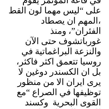
في قاعة المؤتمر يقوم
على “ليس مهما لون القط
،المهم ان يصطاد
الفئران”، ومنذ
غورباتشوف حتى الآن
والنزعة البراغماتية في
روسيا تتعمق اكثر فاكثر،
بل ان الكسندر دوغين لا
يرى ايران الا من منظور
توظيفها في الصراع “مع
القوى البحرية وكسند