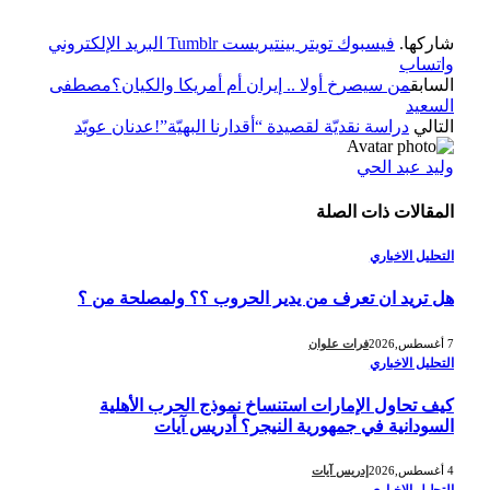
شاركها.
فيسبوك
تويتر
بينتيريست
Tumblr
البريد الإلكتروني
واتساب
السابق
من سيصرخ أولا .. إيران أم أمريكا والكيان؟مصطفى
السعيد
التالي
دراسة نقديّة لقصيدة “أقدارنا البهيّة”!عدنان عويّد
وليد عبد الحي
المقالات
ذات الصلة
التحليل الاخباري
هل تريد ان تعرف من يدير الحروب ؟؟ ولمصلحة من ؟
7 أغسطس,2026
فرات علوان
التحليل الاخباري
كيف تحاول الإمارات استنساخ نموذج الحرب الأهلية
السودانية في جمهورية النيجر؟ أدريس آيات
4 أغسطس,2026
إدريس آيات