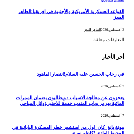
التحليل الاخباري
القواعد العسكرية الأمريكية والأجنبية في إفريقيا!الطاهر
المعز
2 أغسطس,2026
الطاهر المعز
التعليقات مغلقة.
أخر الأخبار
في رحاب الحسين عليه السلام!انتصار الماهود
7 أغسطس,2026
يعجزون عن معالجة الاسباب : ويطالبون بضمان الممرات
المائية بهرمز وباب المندب خدمة للاجنبي!وائل المياحي
7 أغسطس,2026
بيونغ يانغ كان اول من استشعر خطر العسكرة اليابانية في
المحيط الهادي !كاظم نوري