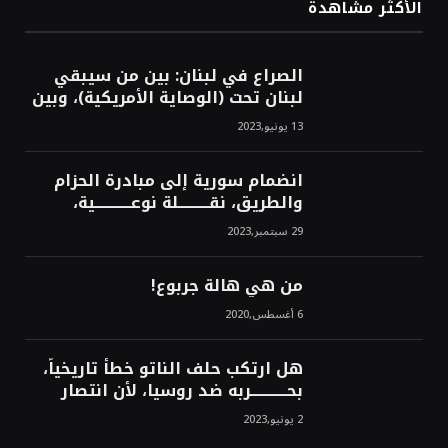
الأكثر مشاهدة
الصراع في لبنان: بين من سيبقي
لبنان تحت (الوصاية الأمريكية)، وبين
من سيخرج لبنان من النفق الغربي!
13 يونيو,2023
محمد محسن
انضمام سورية إلى مبادرة الحزام
والطريق، نقــــــــــلة نوعــــــــــــية،
استراتيجية، تاريخية، نهائية، نحو
29 سبتمبر,2023
الشرق!محمد محسن
من هي هالة جربوع!
6 أغسطس,2020
هل ارتكب حلف الناتو خطأً تاريخياً،
بحــــــــــــربه ضد روسيا، لأن انتصار
روسيا الحتمي، سيفتت الناتو!محمد
2 يونيو,2023
محسن