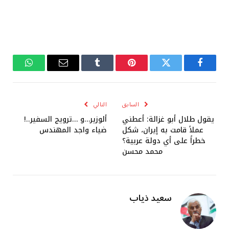
فيسبوك
تويتر
بينتيريست
Tumblr
البريد
واتساب
الإلكتروني
السابق
التالي
يقول طلال أبو غزالة: أعطني
ألوزير…و …ترويج السفير..!
عملاً قامت به إيران، شكل
ضياء واجد المهندس
خطراً على أي دولة عربية؟
محمد محسن
سعيد ذياب