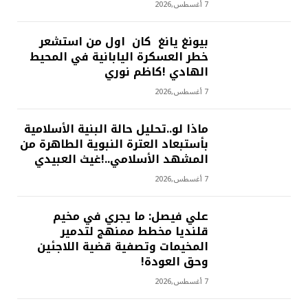
7 أغسطس,2026
بيونغ يانغ كان اول من استشعر
خطر العسكرة اليابانية في المحيط
الهادي !كاظم نوري
7 أغسطس,2026
ماذا لو..تحليل حالة البنية الأسلامية
بأستبعاد العترة النبوية الطاهرة من
المشهد الأسلامي..!غيث العبيدي
7 أغسطس,2026
علي فيصل: ما يجري في مخيم
قلنديا مخطط ممنهج لتدمير
المخيمات وتصفية قضية اللاجئين
وحق العودة!
7 أغسطس,2026