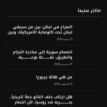
الأكثر تعليقاً
الصراع في لبنان: بين من سيبقي
لبنان تحت (الوصاية الأمريكية)، وبين
من سيخرج لبنان من النفق الغربي!
13 يونيو,2023
محمد محسن
انضمام سورية إلى مبادرة الحزام
والطريق، نقــــــــــلة نوعــــــــــــية،
استراتيجية، تاريخية، نهائية، نحو
29 سبتمبر,2023
الشرق!محمد محسن
من هي هالة جربوع!
6 أغسطس,2020
هل ارتكب حلف الناتو خطأً تاريخياً،
بحــــــــــــربه ضد روسيا، لأن انتصار