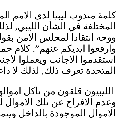
كلمة مندوب ليبيا لدى الامم الم
المختلفة في الشأن الليبي, لذلك
ووجه انتقادا لمجلس الامن بقوله
وارفعوا ايديكم عنهم”. كلام جمي
استقدموا الاجانب ويعملوا لأجند
المتحدة تعرف ذلك, لذلك لا دا
الليبيون قلقون من تآكل اموالهم
وعدم الافراج عن تلك الاموال ل
الاموال الموجودة بالداخل ويتم