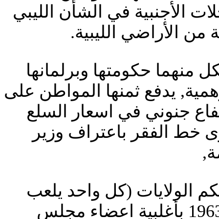
ات الأجنبية في الشأن الليبي
من الأراضي الليبية.
لكل منهما حكومتها وبرلمانها
مية, يدفع ثمنها المواطن على
تفاع جنوني في اسعار السلع
جعل 80% منهم تحت مستوى خط الفقر باعتراف وزير
ة,
 لهذه الاوضاع هناك قلة تطالب بالعودة الى دستور 51 حكم الولايات (كل واحد يلعب
قدام حوشه)نقول لهؤلاء بان الدستور المذكور تم تعديله العام 1963 بأغلبية اعضاء مجلس