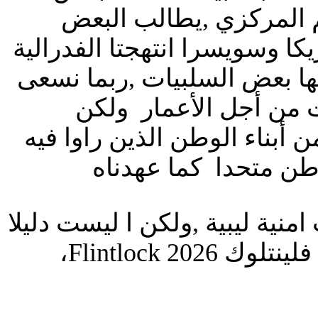
م المركزي ,يطالب البعض
كا وسويسرا انتهجتا الفدرالية
ن لها بعض السلبيات ,ربما نسعى
ت من أجل الأعمار ولكن
ن أبناء الوطن الذين راوا فيه
طن متحدا كما عهدناه
نية ليبية ,ولكن ا ليست دليلا
على اغتصاب الارض؟ بحجة محاربة الدواعش, والحديث عن ان فلينتلوك Flintlock 2026،