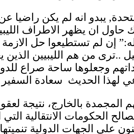
تحدة, يبدو انه لم يكن راضيا ع
 حاول ان يظهر الاطراف الليبية
:” إن لم تستطيعوا حل الازمة الل
ل ..ترى من هم الليبيين الذين ي
اتهم وجعلوها ساحة صراع للدول ا
عي لهذا الحديث سعادة السفير 
 المجمدة بالخارج، نتيجة لعقوب
صالح الحكومات الانتقالية التي 
نون على الجهات الدولية تنميتها