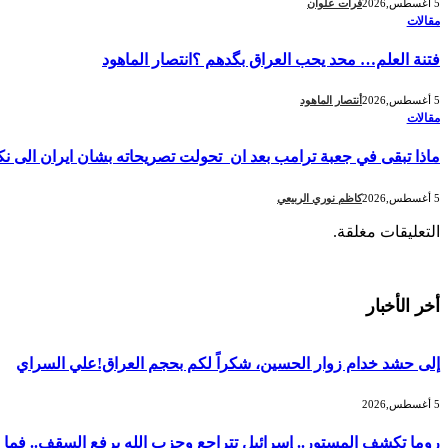
5 أغسطس,2026
فرات علوان
مقالات
فتنة العلم… محد يحب العراق بگدهم ؟انتصار الماهود
5 أغسطس,2026
أنتصار الماهود
مقالات
ماذا تبقى في جعبة ترامب بعد ان تحولت تصريحاته بشان ايران الى 
5 أغسطس,2026
كاظم نوري الربيعي
التعليقات مغلقة.
أخر الأخبار
إلى حشد خدام زوار الحسين، شكراً لكم بحجم العراق!علي السراي
5 أغسطس,2026
روما تكشف المستور.. إسرائيل تتراجع وحزب الله يرفع السقف.. فما ال