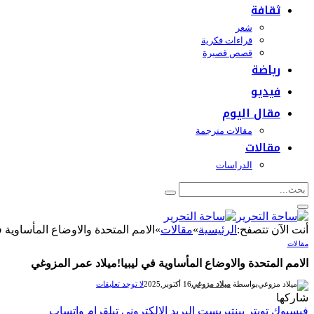
ثقافة
شعر
قراءات فكرية
قصص قصيرة
رياضة
فيديو
مقال اليوم
مقالات مترجمة
مقالات
الدراسات
أنت الآن تتصفح:
الرئيسية
»
مقالات
»
الامم المتحدة والاوضاع المأساوية 
مقالات
الامم المتحدة والاوضاع المأساوية في ليبيا!ميلاد عمر المزوغي
بواسطة
ميلاد مزوغي
16 أكتوبر,2025
لا توجد تعليقات
شاركها
فيسبوك
تويتر
بينتيريست
البريد الإلكتروني
تيلقرام
واتساب