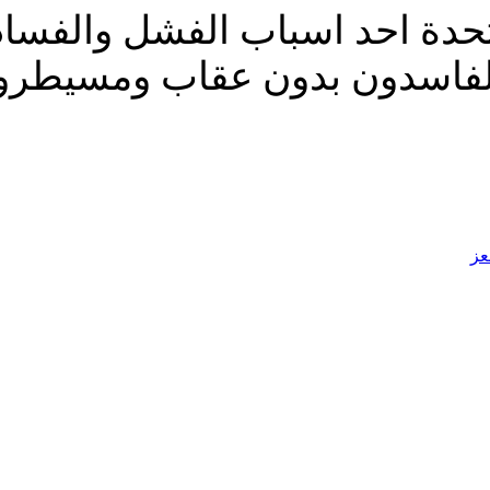
دة احد اسباب الفشل والفساد في
لفاسدون بدون عقاب ومسيطرون
عز