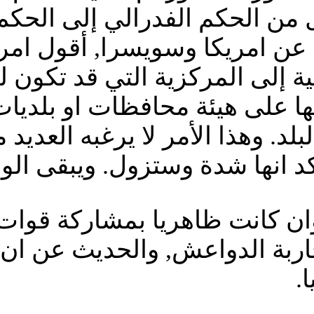
 من الحكم الفدرالي إلى الحك
 عن امريكا وسويسرا, أقول امري
رالية إلى المركزية التي قد تكو
ا على هيئة محافظات او بلديا
د. وهذا الأمر لا يرغبه العديد م
د انها شدة وستزول. ويبقى الو
 كانت ظاهريا بمشاركة قوات ام
.