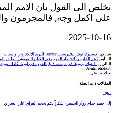
تخلص الى القول بان الامم المتح
على اكمل وجه, فالمجرمون وا
‎2025-‎10-‎16
شاركها.
فيسبوك
تويتر
بينتيريست
Tumblr
البريد الإلكتروني
واتساب
السابق
الدّعم الخارجي لاقتصاد الحرب في الكيان الصهيوني!الطاهر الم
التالي
توما هوك ودورها في توسعة فتيل الحرب في اوربا !كاظم نوري
ميلاد مزوغي
المقالات
ذات الصلة
مقالات
إلى حشد خدام زوار الحسين، شكراً لكم بحجم العراق!علي السراي