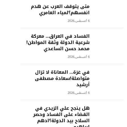
متى يتوقف العرب عن هدم
انفسهم؟لمياء العامري
6 أغسطس,2026
الفساد في العراق… معركة
شرعية الدولة وثقة المواطن!
محمد حسن الساعدي
6 أغسطس,2026
في غزة… المعاناة لا تزال
متواصلة!سعادة مصطفى
أرشيد
6 أغسطس,2026
هل ينجح علي الزيدي في
القضاء على الفساد وحصر
السلاح بيد الدولة؟ادهم
ابراهيم