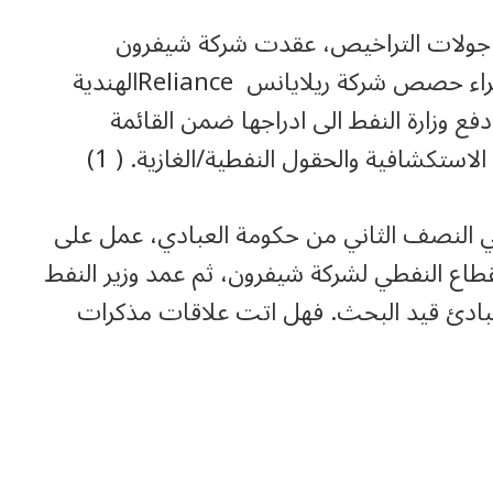
جولات التراخيص، عقدت شركة شيفرون
اتفاقيات نفطية مع حكومة الاقليم وذلك بشراء حصص شركة ريلايانس Relianceالهندية
فع وزارة النفط الى ادراجها ضمن القائمة
استكشافية والحقول النفطية/الغازية. ( 1)
في النصف الثاني من حكومة العبادي، عمل على
القطاع النفطي لشركة شيفرون، ثم عمد وزير النفط
المبادئ قيد البحث. فهل اتت علاقات مذكرات