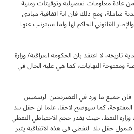
تضمن عادة معلومات تفصيلية وتوقيتات زمنية
ية شاملة، ومع ذلك فان اية اتفاقية مبادئ
طار القانوني الحاكم لها ولما سيترتب عنها
اريخه، لا اعتقد بان الحكومة العراقية/ وزارة
ة ومفتوحة النهايات، كما هي عليه الحال في
، فان جميع ما ورد في التصريحين الرسميين
لمفتوحة، كما سيوضح لاحقا. علما ان حقل بلد
زارة النفط، حيث يقدر حجم الاحتياطي النفطي
يون برميل. وحتى شمول حقل بلد النفطي في هذه الاتفاقية يثير