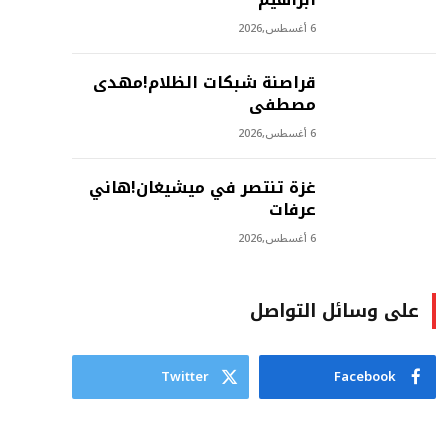
6 أغسطس,2026
‫قراصنة شبكات الظلام!مهدى
مصطفى
6 أغسطس,2026
غزة تنتصر في ميشيغان!هاني
عرفات
6 أغسطس,2026
على وسائل التواصل
Twitter
Facebook