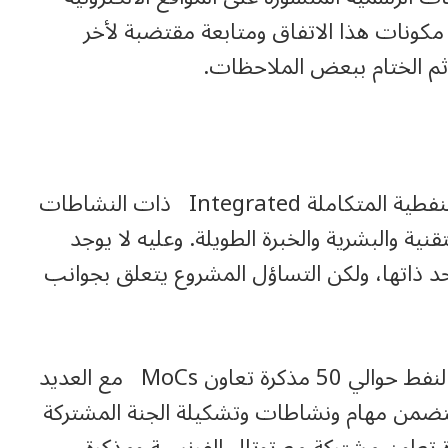
مكونات هذا الاتفاق ومتابعة مقتضبة لأخر
 ثم الختام ببعض الملاحظات.
1- شركة شيفرون من الشركات الامريكية النفطية المتكاملة Integrated ذات النشاطات
قنية والبشرية والخبرة الطويلة. وعليه لا يوجد
حد ذاتها، ولكن التساؤل المشروع يتعلق بجوانب
2- خلال الفترة 2004 -2008 عقدت وزارة النفط حوالي 50 مذكرة تعاون MoCs مع العديد
ضمن مهام ونشاطات وتشكيلة الجنة المشتركة