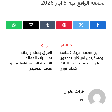
الجمعة الواقع فيه 5 ايار 2026
فيسبوك
تويتر
بينتيريست
Tumblr
البريد
واتساب
الإلكتروني
السابق
التالي
اين عظمة امريكا ؟ساسة
العراق يفقد وارداته
وعسكريون امريكان يجمعون
بمهاترات العماله
على ندمير ترامب البلاد!
الاجنبيه،المفتعله!سليم ابو
كاظم نوري
محمد الحسيني.
فرات علوان
موقع
الويب