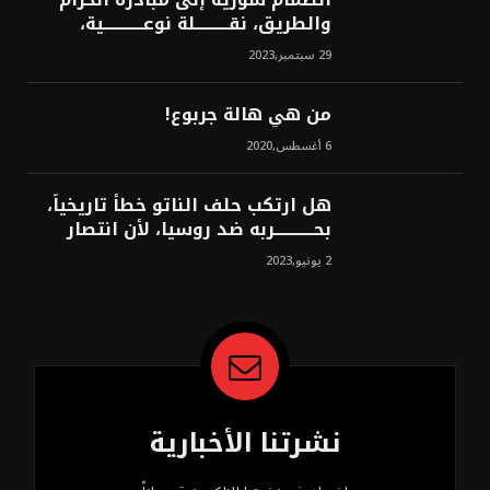
والطريق، نقــــــــــلة نوعــــــــــــية،
استراتيجية، تاريخية، نهائية، نحو
29 سبتمبر,2023
الشرق!محمد محسن
من هي هالة جربوع!
6 أغسطس,2020
هل ارتكب حلف الناتو خطأً تاريخياً،
بحــــــــــــربه ضد روسيا، لأن انتصار
روسيا الحتمي، سيفتت الناتو!محمد
2 يونيو,2023
محسن
نشرتنا الأخبارية