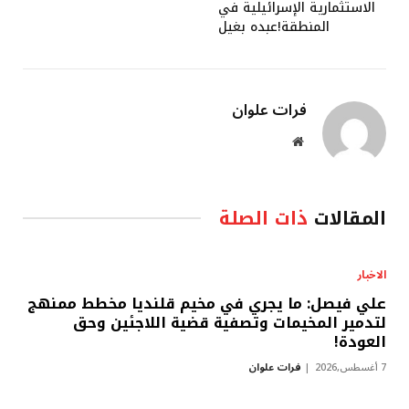
الاستثمارية الإسرائيلية في
المنطقة!عبده بغيل
فرات علوان
موقع
الويب
المقالات
ذات الصلة
الاخبار
علي فيصل: ما يجري في مخيم قلنديا مخطط ممنهج
لتدمير المخيمات وتصفية قضية اللاجئين وحق
العودة!
7 أغسطس,2026
فرات علوان