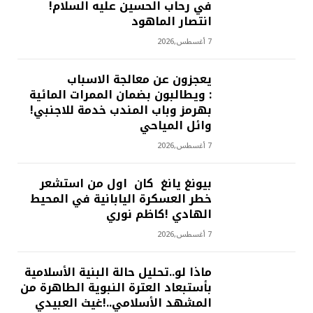
في رحاب الحسين عليه السلام!
انتصار الماهود
7 أغسطس,2026
يعجزون عن معالجة الاسباب
: ويطالبون بضمان الممرات المائية
بهرمز وباب المندب خدمة للاجنبي!
وائل المياحي
7 أغسطس,2026
بيونغ يانغ كان اول من استشعر
خطر العسكرة اليابانية في المحيط
الهادي !كاظم نوري
7 أغسطس,2026
ماذا لو..تحليل حالة البنية الأسلامية
بأستبعاد العترة النبوية الطاهرة من
المشهد الأسلامي..!غيث العبيدي