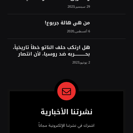
استراتيجية، تاريخية، نهائية، نحو
29 سبتمبر,2023
الشرق!محمد محسن
من هي هالة جربوع!
6 أغسطس,2020
هل ارتكب حلف الناتو خطأً تاريخياً،
بحــــــــــــربه ضد روسيا، لأن انتصار
روسيا الحتمي، سيفتت الناتو!محمد
2 يونيو,2023
محسن
نشرتنا الأخبارية
اشترك في نشرتنا الإلكترونية مجاناً