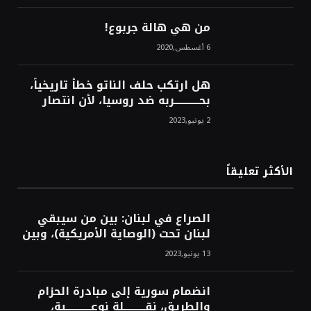
الشرق!محمد محسن
من هي هالة جربوع!
6 أغسطس,2020
هل ارتكب حلف الناتو خطأً تاريخياً،
بحــــــــــــربه ضد روسيا، لأن انتصار
روسيا الحتمي، سيفتت الناتو!محمد
2 يونيو,2023
محسن
الأكثر تعليقاً
الصراع في لبنان: بين من سيبقي
لبنان تحت (الوصاية الأمريكية)، وبين
من سيخرج لبنان من النفق الغربي!
13 يونيو,2023
محمد محسن
انضمام سورية إلى مبادرة الحزام
والطريق، نقــــــــــلة نوعــــــــــــية،