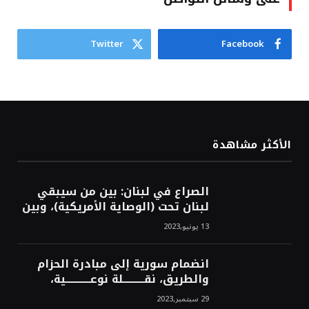
Twitter
Facebook
الأكثر مشاهدة
الصراع في لبنان: بين من سيبقي
لبنان تحت (الوصاية الأمريكية)، وبين
من سيخرج لبنان من النفق الغربي!
13 يونيو,2023
محمد محسن
انضمام سورية إلى مبادرة الحزام
والطريق، نقــــــــــلة نوعــــــــــــية،
استراتيجية، تاريخية، نهائية، نحو
29 سبتمبر,2023