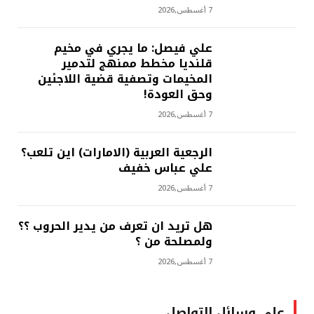
7 أغسطس,2026
علي فيصل: ما يجري في مخيم
قلنديا مخطط ممنهج لتدمير
المخيمات وتصفية قضية اللاجئين
وحق العودة!
7 أغسطس,2026
الرجعية العربية (الامارات) اين تلعب؟
علي عباس خفيف
7 أغسطس,2026
هل تريد ان تعرف من يدير الحروب ؟؟
ولمصلحة من ؟
7 أغسطس,2026
على وسائل التواصل