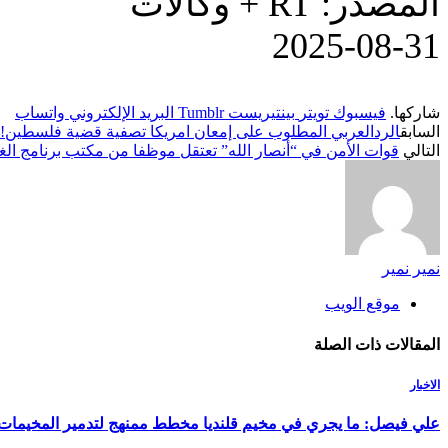
المصدر: RT + وكالات
‎2025-‎08-‎31
شاركها.
فيسبوك
تويتر
بينتيريست
Tumblr
البريد الإلكتروني
واتساب
السابق
الردالعربي المطلوب على إمعان امريكا تصفية قضية فلسطين
التالي
قوات الأمن في “أنصار الله” تعتقل موظفا من مكتب برنامج الغ
نمير نمير
موقع الويب
المقالات
ذات الصلة
الاخبار
علي فيصل: ما يجري في مخيم قلنديا مخطط ممنهج لتدمير المخيمات و