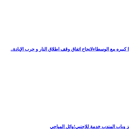
يره مع الوسطاءلانجاح اتفاق وقف اطلاق النار و حرب الإبادة..
 وباب المندب خدمة للاجنبي!وائل المياحي