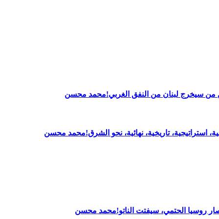
بين من سيخرج لبنان من النفق الغربي!محمد محسن
ــية، استراتيجية، تاريخية، نهائية، نحو الشرق!محمد محسن
 انتصار روسيا الحتمي، سيفتت الناتو!محمد محسن