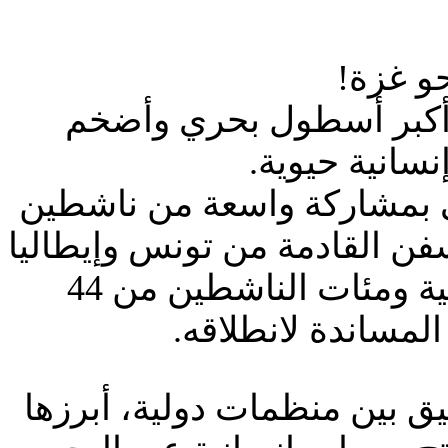
و غزة!
 أكبر أسطول بحري وأضخم
ي بمشاركة واسعة من ناشطين
ن القادمة من تونس وإيطاليا
واليونان ودول أوروبية أخرى، تحمل على متنها مساعدات إنسانية ومئات الناشطين من 44
يق بين منظمات دولية، أبرزها