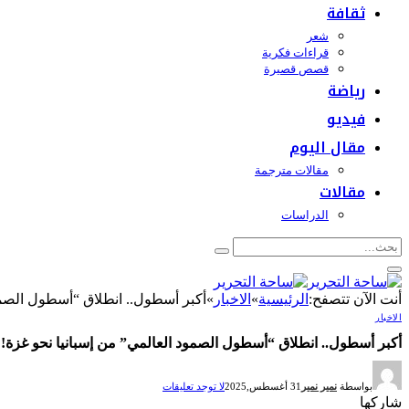
ثقافة
شعر
قراءات فكرية
قصص قصيرة
رياضة
فيديو
مقال اليوم
مقالات مترجمة
مقالات
الدراسات
أنت الآن تتصفح:
الرئيسية
»
الاخبار
»
أكبر أسطول.. انطلاق “أسطول الصمود
الاخبار
أكبر أسطول.. انطلاق “أسطول الصمود العالمي” من إسبانيا نحو غزة!
بواسطة
نمير نمير
31 أغسطس,2025
لا توجد تعليقات
شاركها