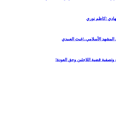
لهادي !كاظم نوري
من المشهد الأسلامي..!غيث العبيدي
تصفية قضية اللاجئين وحق العودة!