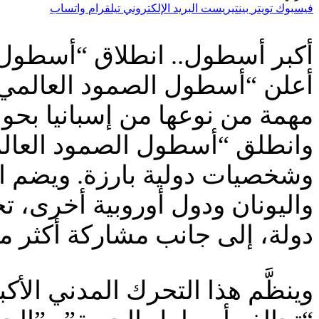
فيسبوك
تويتر
بينتيريست
البريد الإلكتروني
تيلقرام
واتساب
أكبر أسطول.. انطلاق “أسطول ا
أعلن “أسطول الصمود العالمي
مهمة من نوعها من إسبانيا بحوالي 50 سفينة تحمل مساعدات إنسانية
وانطلق “أسطول الصمود العالم
وشخصيات دولية بارزة. ويضم ا
دولة، إلى جانب مشاركة أكثر من 30 ألف شخص في الفعاليات المساندة لانط
وينظَّم هذا التحرك المدني الأ