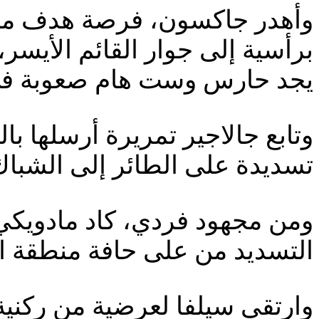
وأهدر جاكسون، فرصة هدف محقق
برأسية إلى جوار القائم الأيسر
يجد حارس وست هام صعوبة في 
وتابع جالاجير تمريرة أرسلها با
تسديدة على الطائر إلى الشباك،
ومن مجهود فردي، كاد مادويكي 
التسديد من على حافة منطقة الج
وارتقى سيلفا لعرضية من ركنية،