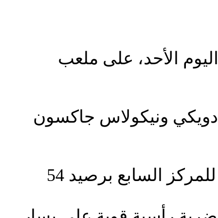
شيلسي، فوزا ساحقا على ضيفه وست هام بنتيجة (5-0) اليوم الأحد، على ملعب
مادويكي ونيكولاس جاكسون
الانتصار منح تشيلسي، فرصة تجاوز مانشستر يونايتد بالوصول للمركز السابع برصيد 54
دما وجه جاكسون ضربة رأسية قوية على يسار