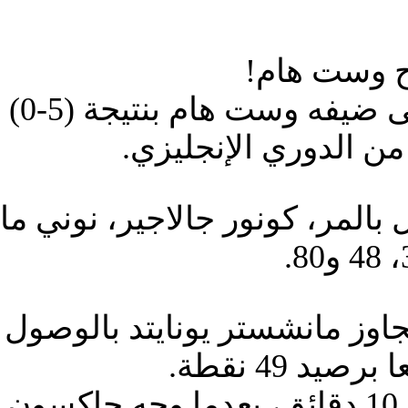
ح وست هام!
حقق ت
 بالمر، كونور جالاجير، نوني 
 49 نقطة.
خطورة البلوز ظهرت بعد مرور 10 دقائق، بع