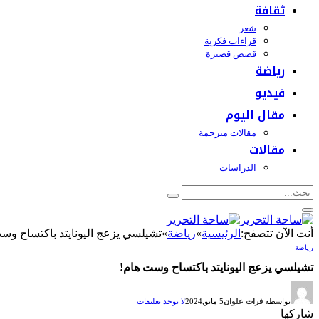
ثقافة
شعر
قراءات فكرية
قصص قصيرة
رياضة
فيديو
مقال اليوم
مقالات مترجمة
مقالات
الدراسات
أنت الآن تتصفح:
الرئيسية
»
رياضة
»
تشيلسي يزعج اليونايتد باكتساح وس
رياضة
تشيلسي يزعج اليونايتد باكتساح وست هام!
بواسطة
فرات علوان
5 مايو,2024
لا توجد تعليقات
شاركها