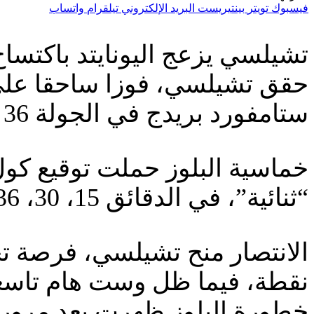
فيسبوك
تويتر
بينتيريست
البريد الإلكتروني
تيلقرام
واتساب
تشيلسي يزعج اليونايتد باكتسا
ستامفورد بريدج في الجولة 36 من الدوري الإنجليزي.
خماسية البلوز حملت توقيع كول
“ثنائية”، في الدقائق 15، 30، 36، 48 و80.
نقطة، فيما ظل وست هام تاسعا برصيد