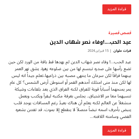
قراءة المزيد
قصص قصيرة
عيد الحب….!وفاء نصر شهاب الدين
فرات علوان
15 فبراير,2024
عيد الحب…! وفاء نصر شهاب الدين لم يهدها قط باقة من الورد لكن حين
تضع رأسها على صدره تبتسم لها من بين ضلوعه زهرة. يشق نهر العمر
بينهما فراقاً لكن سرعان ما ينتهي مصبه بين ذراعيها،تعلم جيداً انه ليس
لها لكن منذ متى امتلك أحدهم القمر أو استوطن أرض الشمس؟ كل عام
يمر يمنحهما أسباباً قوية للفراق لكنه الفراق الذي يعد بلقاءات وشيكة
تنسيهما معا مر الاشتياق.. يجلس بغرفة مكتبه ليقرأ ويكتب ويعمل
منشغلاً عن العالم لكنه يعلم أن هناك بعيدً رغم المسافات يوجد قلب
ينبض بأحرف اسمه نبضاً متصلاً لا ينقطع إلا بموت. قد تفتتن بشعره
الفضي وسامته اللافته…
قراءة المزيد