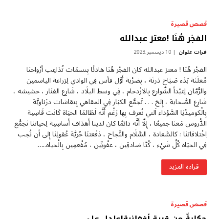
قصص قصيرة
الفجْر هُنَا !معتز عبدالله
فرات علوان
10 ديسمبر,2023
الفجْر هُنَا ! معتز عبدالله كان الفجْر هُنَا هادئًا بِنسمَات تُدَاعِب أرْواحنَا
مُعلَنَة بَدْء صَبَاح دَرنَة ، بِضرْبة أَوَّل فأس فِي الوادي لِزراعة الياسمين
والرُّمَّان لِتبْدأ الشَّوارع بِالازْدحام ، فِي وسط البلَاد ، شَارِع الفنَار ، حشيشه ،
شَارِع الصَّحابة ، إِلخ . . . تَجمُّع الكبَار فِي المقاهي بِنقاشات درْناويَّة
بِالْكوميدْيَا السَّوْداء اَلتي نُعرف بِها رَغْم أَنَّه لَطَالمَا الحيَاة كَانَت قَاسِية
الدُّروس مَعنَا جميعًا ، إِلَّا أَنَّه دائمًا كان لدينا أَهدَاف أَساسِية لِحياتنَا تَجمُّع
اِخْتلافاتنَا ؛ كالسَّعادة ، السَّلَام والنَّجاح ، دَفَعتنَا حُريَّة عُقولِنَا إِلى أن نُحِب
فِي الحيَاة كُلَّ شَيْء ، كُنَّا صَادقِين ، عفْويِّين ، مُفْعمِين بِالْحياة..…
قراءة المزيد
قصص قصيرة
حكايةٌ من قريةٍ أفغانيةٍ!عادل علي