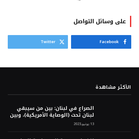
على وسائل التواصل
Twitter
Facebook
الأكثر مشاهدة
الصراع في لبنان: بين من سيبقي
لبنان تحت (الوصاية الأمريكية)، وبين
من سيخرج لبنان من النفق الغربي!
13 يونيو,2023
محمد محسن