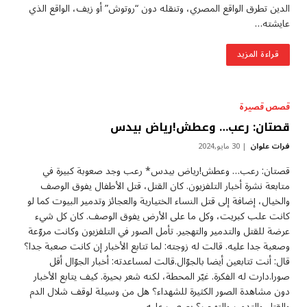
الدين تطرق الواقع المصري، وتنقله دون “روتوش” أو زيف، الواقع الذي
عايشته…
قراءة المزيد
قصص قصيرة
قصتان: رعب… وعطش!رياض بيدس
فرات علوان
30 مايو,2024
قصتان: رعب… وعطش!رياض بيدس* رعب وجد صعوبة كبيرة في
متابعة نشرة أخبار التلفزيون. كان القتل، قتل الأطفال يفوق الوصف
والخيال، إضافة إلى قتل النساء الختيارية والعجائز وتدمير البيوت كما لو
كانت علب كبريت، وكل ما على الأرض يفوق الوصف. كان كل شيء
عرضة للقتل والتدمير والتهجير. تأمل الصور في التلفزيون وكانت مروّعة
وصعبة جدا عليه. قالت له زوجته: لما تتابع الأخبار إن كانت صعبة جدا؟
قال: أنت تتابعين أيضا بالجوّال.قالت لمساعدته: أخبار الجوّال أقل
صورا.دارت له الفكرة. غيّر المحطة، لكنه شعر بحيرة. كيف يتابع الأخبار
دون مشاهدة الصور الكثيرة للشهداء؟ هل من وسيلة لوقف شلال الدم
والقتل والتدمير والتهجير؟ يصعب عليه…