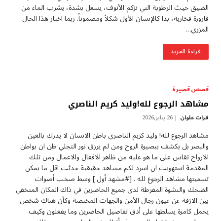
الضيق حيث الرطوبة التي تزكم الأنوف، يسعل بشدة، يشرب الماء من
قارورة فخارية، بدا كالإنسان الأول شكلاً ومضموناً. ربما اختار هذا الحال
المزري…
قراءة المزيد
قصص قصيرة
مشاهد الرجوع لله!وليد كريم الناصري
فرات علوان
26 يناير,2026
مشاهد الرجوع لله! وليد كريم الناصري باطن الانسان لا يدرك بالعين
والبصر بل يكشف ببصيرة الروح ومن لم يرزق نور التجلي ظن ان بواطن
الارواح تقاس على ما هو عليه من ظاهر الافعال والاعمال ومن تلك
المقدمة استهويت ان اسرد لكم مشاهد حقيقية حدثت اقل ما يمكن
تسميتها مشاهد الرجوع لله . [#مشهد أول ] وسط صخب أصوات
الضحك والنشوة المفرطة لدى جميع الحاضرين في ذاك المكان المتخفي
بين الازقة عن عيون رجال الأمن والجهات المختصة وكأن هناك شخص
يحمل كامرة يسلطها على أدق تفاصيل الحاضرين وما يفعلون وكيف