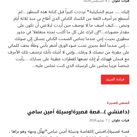
فرات علوان
8 أغسطس,2024
إليك…… مريم الشكيلية* ترددت كثيراً قبل كتابة هذه السطور …لم
أستطع جر أحرف اللغة من الكساد الكتابي الذي أطاح بي منذ ثلاثة أيام
ونبض ….كيف أصف ما لا يوصف حين أردت لبلاغتي أن تكون على
مقدار حضورك…؟!إن اثرك على كل ما أكتب تجده متغلغلا’ في جذور
سطوري بحيث إنني عندما ينتابني الصمت الكتابي يتسلل إلي صوتك
….إنني عندما أخط بحبري تحت ضوء الورق أشعر بأنني وطأة بخف كلماتي
على مقربة من نبضك لا ورقك…وإنني لا أشك بأنك ترتشف تلك الأحرف
مع فنجان قهوتك أو إنك تضعها كقطرات عطرية على يسارك ….رأيت
شخصاً غريباً يجلس على كرسيك الذي كنت تجلس عليه…
قراءة المزيد
قصص قصيرة
(دافنشي )…قصة قصيرة!وسيلة أمين سامي
فرات علوان
7 يوليو,2024
قصة قصيرة(دافنشي )للقاصة وسيلة أمين سامي*تهلّل وجهه وهو يراها ،