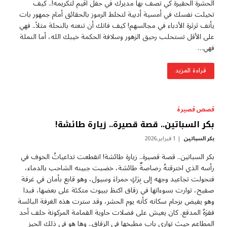
الحشرة الحقيرة كي تصف بها مديرك في حفل أقيم لتكريمه!.. كيف
تخيلت نفسك في أمسية أدبية لتخلط الرموز بالحقائق أمام جمهور بات
يأنف ثرثرة الأدباء في مجالسهم! كيف فاتك أن تنعته بالنحلة مثلاً.. فهي
على الأقل تستحلب رحيق الزهور وسلافة الحكمة خيبك الله، أما النملة
فهي…
قراءة المزيد
قصص قصيرة
بكر السباتين.. قصة قصيرة.. زيارة طائشة!
بكر السباتين
1 فبراير,2026
بكر السباتين.. قصة قصيرة.. زيارة طائشة! انقطعت تداعياتُ الخوف في
رأسه الذي اخترقتهُ رصاصةٌ طائشة، خضبت جبينه الشاحب بالدماء،
فتحولت تجاعيد وجهه إلى بِرَكٍ حمراءَ وسيول، وهو قابع بأمان في غرفة
صفيح، توارت بسوءاتها في زقاق اكتظ ببيوت متكئة على بعضها، فبدا
وهو يفيض بزحام سكانه كأنه يوم الحشر، وقد سترت هذه الغرفة البائسة
فقرَهُ المدقع. كان يعيش على فضلات حاوية القمامة المركونة خلف أحد
المطاعم حيث توارى باب مطبخها في الزقاق.. وها هو في ذلك الحيز