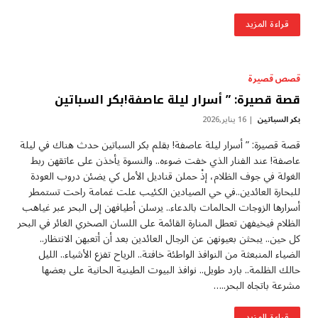
قراءة المزيد
قصص قصيرة
قصة قصيرة: ” أسرار ليلة عاصفة!بكر السباتين
بكر السباتين
16 يناير,2026
قصة قصيرة: ” أسرار ليلة عاصفة! بقلم بكر السباتين حدث هناك في ليلة
عاصفة! عند الفنار الذي خفت ضوءه.. والنسوة يأخذن على عاتقهن ربط
الغولة في جوف الظلام، إذْ حملن قناديل الأمل كي يضئن دروب العودة
للبحارة العائدين..في حي الصيادين الكئيب علت غمامة راحت تستمطر
أسرارها الزوجات الحالمات بالدعاء.. يرسلن أطيافهن إلى البحر عبر غياهب
الظلام فيخيفهن تعطل المنارة القائمة على اللسان الصخري الغائر في البحر
كل حين.. يبحثن بعيونهن عن الرجال العائدين بعد أن أتعبهن الانتظار..
الضياء المنبعثة من النوافذ الواطئة خافتة.. الرياح تفزع الأشياء.. الليل
حالك الظلمة.. بارد طويل.. نوافذ البيوت الطينية الحانية على بعضها
مشرعة باتجاه البحر..…
قراءة المزيد