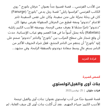
من الأدب الفرنسي…. قصة قصيرة جداً بعنوان ” ‏خرفان بانورج ” روى
الكاتب الفرنسي “فرانسوا رابلي” قصة رجل يدعى “بانورج” (Panurge)
كان في رحلة بحريّة على متن سفينة. وكان على نفس السفينة تاجر
الاغنام “دندونو” ومعه قطيع من الخرفان المنقولة بغرض بيعها. كان
“دندونو” تاجرًا جشعًا لا يعرف معنى الرحمة،‏ ووصفه الأديب الكبير رابليه
(Rabelais) بأنه يمثل أسوأ ما في هذا العصر وهو غياب الإنسانية. حدث
أن وقع شجار على سطح المركب بين “بانورج” والتاجر “دندونو” صمم على
إثره “بانورج” أن ينتقم من التاجر الجشع، فقرّر شراء الخروف الأكبر من
التاجر بسعرٍ عالٍ وسط سعادة دوندونو بالصفقة الرابحة.‏ وفي مشهد…
قراءة المزيد
قصص قصيرة
بنات آوى والفيل!تولستوي
فرات علوان
25 نوفمبر,2023
قصة قصيرة جدًا من أدب تولستوي بعنوان: بنات آوى والفيل ترجمة
الأديب الكبير: صياح الجهيم . بعد أن أكلت بنات أوى كل جيف الغابة، لم