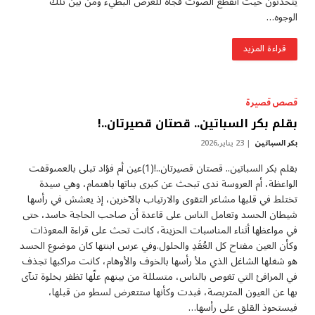
يتحدثون حيث انقطع الصوت فجأة للعرض البطيء ومن بين تلك
الوجوه…
قراءة المزيد
قصص قصيرة
بقلم بكر السباتين.. قصتان قصيرتان..!
بكر السباتين
23 يناير,2026
بقلم بكر السباتين.. قصتان قصيرتان..!(1)عين أم فؤاد تبلى بالعمىوقفت
الواعظة، أم العروسة ندى تبحث عن كبرى بناتها باهتمام، وهي سيدة
تختلط في قلبها مشاعر التقوى والارتياب بالآخرين، إذ يعشش في رأسها
شيطان الحسد وتعامل الناس على قاعدة أن صاحب الحاجة حاسد، حتى
في مواعظها أثناء المناسبات الحزينة، كانت تحث على قراءة المعوذات
وكأن العين مفتاح كل العُقَدِ والحلول.وفي عرس ابنتها كان موضوع الحسد
هو شغلها الشاغل الذي ملأ رأسها بالخوف والأوهام، كانت مراكبها تجذف
في المرافئ التي تغوص بالناس، متسللة من بينهم علّها تظفر بخلوة تنآى
بها عن العيون المتربصة، فبدت وكأنها ستتعرض لسطو من قبلها،
فيستحوذ القلق على رأسها…