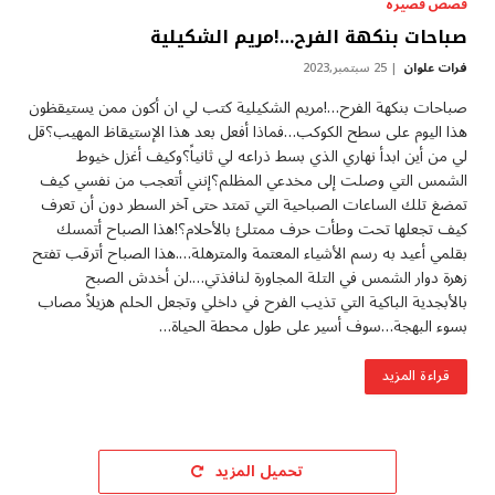
قصص قصيرة
صباحات بنكهة الفرح…!مريم الشكيلية
فرات علوان
25 سبتمبر,2023
صباحات بنكهة الفرح…!مريم الشكيلية كتب لي ان أكون ممن يستيقظون
هذا اليوم على سطح الكوكب…فماذا أفعل بعد هذا الإستيقاظ المهيب؟قل
لي من أين ابدأ نهاري الذي بسط ذراعه لي ثانياً؟وكيف أغزل خيوط
الشمس التي وصلت إلى مخدعي المظلم؟إنني أتعجب من نفسي كيف
تمضغ تلك الساعات الصباحية التي تمتد حتى آخر السطر دون أن تعرف
كيف تجعلها تحت وطأت حرف ممتلئ بالأحلام؟!هذا الصباح أتمسك
بقلمي أعيد به رسم الأشياء المعتمة والمترهلة….هذا الصباح أترقب تفتح
زهرة دوار الشمس في التلة المجاورة لنافذتي….لن أخدش الصبح
بالأبجدية الباكية التي تذيب الفرح في داخلي وتجعل الحلم هزيلاً مصاب
بسوء البهجة…سوف أسير على طول محطة الحياة…
قراءة المزيد
تحميل المزيد