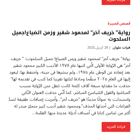
قصص قصيرة
رواية” خريف آخر” لمحمود شقير وزمن الضياع!جميل
السلحوت
فرات علوان
28 أبريل,2025
رواية” خريف آخر” لمحمود شقير وزمن الضياع! جميل السلحوت: ” خريف
آخر” هي الرّواية الأولى الّتي كتبها عام ١٩٧٨ الأديب الكبير محمود شقير
بعد إبعاده عن الوطن عام ١٩٧٥، ولم ينشرها في حينه، واحتفظ بها؛ ليعود
إليها في العام ٢٠٢٥ منقّحا وحاذفا لثلثها تقريبا كما كتب في تقديمه لها”
حذفت ما مقداره سبعة آلاف كلمة كانت تثقل متن الرّواية بسبب
المباشرة والقول السّياسيّ المباشر، كما أنّني حذفت العنوان الثّاني
واستبدلت به عنوانًا جديدًا هو “خريف آخر”، وأجريت إضافات طفيفة لسدّ
الفراغات التي أحدثها الحذف”.ومحمود شقير أديب كبير متميّز صدر له
أكثر من ثمانين كتابا في أصناف أدبيّة عديدة منها: القصّة…
قراءة المزيد