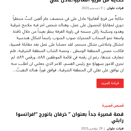
فرات علوان
9 ديسمبر,2023
حكايةٌ من قريةٍ أفغانيةٍ! عادل علي في منتصف عام ألفين كنتُ منتظراً
دوري لمقابلةٍ للحصول على عمل، وهناك شخص اخر فيه ملامح شرقية
وهدوء وسكينة راكن جسمه في زاوية الغرفة ينظر بعيداً من خلالِ نافذة
واسعة نحو السحاب المتحرك صوب الجنوب راسماً اشكال هندسية
تتشكل وتتلاشى بشكل مستمر. لقد حصلنا على عمل بعد مقابلة قصيرة،
فكانت حصتي المنطقة الوسطى ، وحصة الشاب المنطقة الشرقية، فلم
نتعارف عندها، رغم ان رقمه في قائمة الموظفين ٥٨٨، ورقمي ٥٨٩. لم
تجري الامور بسهولةٍ مع رئيس القسم، الامر الذي جعلني ان اطلب منه
ان يوافق على نقلي الى المنطقة الشرقية، فوافق فوراً. هناك التقيتُ…
قراءة المزيد
قصص قصيرة
قصة قصيرة جداً بعنوان ” ‏خرفان بانورج “!فرانسوا
رابلي
فرات علوان
29 نوفمبر,2023