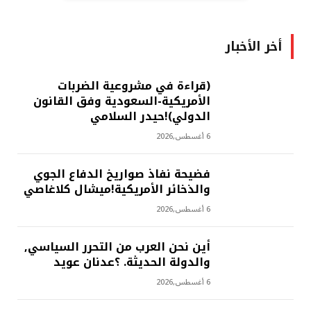
أخر الأخبار
(قراءة في مشروعية الضربات
الأمريكية-السعودية وفق القانون
الدولي)!حيدر السلامي
6 أغسطس,2026
فضيحة نفاذ صواريخ الدفاع الجوي
والذخائر الأمريكية!ميشال كلاغاصي
6 أغسطس,2026
أين نحن العرب من التحرر السياسي,
والدولة الحديثة. ؟عدنان عويد
6 أغسطس,2026