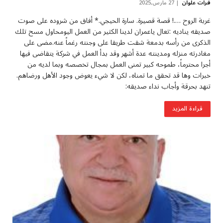
فرات علوان
27 مارس,2025
غربة الروح ….! قصة قصيرة. سارة الحيجي.* أفاق من شروده على صوت
صديقه يناديه :تعال ياعمران لدينا الكثير من العمل اليومحاول مسح تلك
الذكرى من رأسه بدمعة شقت طريقا على وجنته رغماً عنه.مضى على
مغادرته منزله ومدينته عدة أشهر وقد بدأ العمل في شركة يتقاضى فيها
أجرا محترماً، طموحه كبير تمنى العمل بمجال تخصصه وبما لديه من
خبرات وها قد تحقق ما تمناه، لكن لا شيء يعوض وجود الأهل ورضاهم.
تنهد بحرقة وأجاب نداء صديقه:
قراءة المزيد