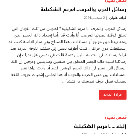
قصص قصيرة
رسائل الحرب والحرف…!مريم الشكيلية
فرات علوان
2 سبتمبر,2024
رسائل الحرب والحرف…! مريم الشكيلية* احترس من تلك الغربان التي
تحلق فوقك بصوتها المرعب أنا وأنت قد رأينا إمتداد ذاك الجسر الذي
يمتد بيننا دون حواجز أو مسافات . هذا الصباح وفي تمام الثامنة كنت قد
إستيقظت دون حراك .. كنت أطوف بعيني إلى سقف الغرفة الباردة بعد
قراءة رسالتك في منتصف ليل وعتمة قلت في نفسي هل تدرك إن
رسائلنا تشبه ذاك الجسر المعلق بين ضفتين ومدينتين وحرفين إن تلك
الرسائل التي تسير في ذاك الجسر الوهمي فقط أنا وأنت نراها تعبر
المسافات بين مدن الحرب والحرف أنا هنا اجالس إشتباك حروف اللغة
ليصلك نصل حرف تتمسك به كقشة…
قراءة المزيد
قصص قصيرة
إليك……!مريم الشكيلية