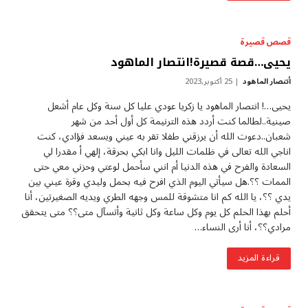
قصص قصيرة
يحيى…قصة قصيرة!انتصار الماهود
أنتصار الماهود
25 أكتوبر,2023
يحيى…! انتصار الماهود يا زكريا عودي عليا كل سنة وكل عام أشعل
صينية..لطالما كنت أردد هذه الترنيمة كل أول أحد من شهر
شعبان..دعوت الله أن يرزقني طفلا تقر به عيني ويسعد فؤادي، كنت
اناجي الله تعالى في ظلمات الليل وانا ابكي بحرقة، إلهي أ مقدرا لي
السعادة والفرح في هذه الدنيا أم انني سأحمل لوعتي وحزني معي حتى
الممات ؟؟.هل سيأتي اليوم الذي افرح فيه بحمل وليدي وقرة عيني بين
يدي ؟؟، يا الله كم انا متشوقة للمس وجهه الطري ويديه الصغيرتين، أنا
أحلم بهذا الحلم كل يوم وكل ساعة وكل ثانية وأتسآل متى؟؟ متى يتحقق
مرادي؟؟، أنا أرى النساء…
قراءة المزيد