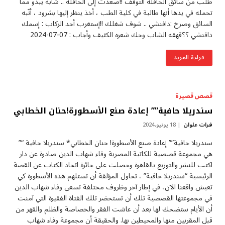
طلب من سائق الحافلة التوقف !!صعدت إلى الحافلة .. شابة يبدو مما
تحمله في يدها أنها طالبة في كلية الطب ، أخذ ينظر إليها بشرود ، أنّبه
السائق وصرخ :دافنشي .. شوف شغلك !!إستغرب أحد الركاب : إسمك
دافنشي ؟؟قهقه الشاب وحك شعره الكثيف وأجاب : ‎2024-‎07-‎07
قراءة المزيد
قصص قصيرة
سندريلا حافية”” إعادة صنع الأسطورة!حنان الخطابي
فرات علوان
18 يونيو,2024
سندريلا حافية”” إعادة صنع الأسطورة! حنان الخطابي* سندريلا حافية “”
هي مجموعة قصصية للكاتبة المصرية وفاء شهاب الدين صادرة عن دار
اكتب للنشر والتوزيع بالقاهرة وحصلت على جائزة اتحاد الكتاب عن القصة
الرئيسية “سندريلا حافية” ، تحاول المؤلفة أن تستلهم هذه الأسطورة كي
تعيش واقعنا الآن، في إطار آخر وظروف مختلفة تسعى وفاء شهاب الدين
في مجموعتها القصصية تلك أن تستحضر تلك الفتاة الفقيرة التي آمنت
أن الأيام ستضحك لها بعد أن عاشت الفقر والخصاصة والظلم والقهر من
قبل المقربين منها والمحيطين بها. والحقيقة أن مجموعة وفاء شهاب