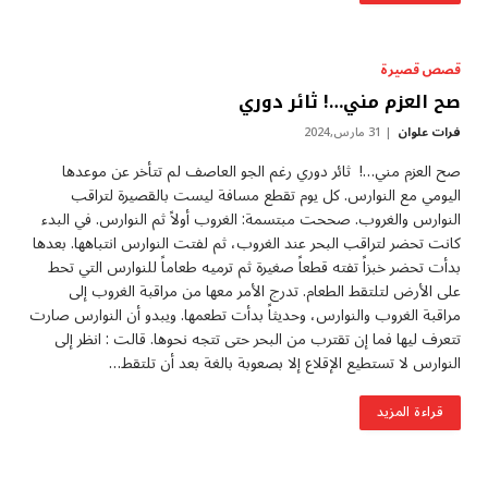
قصص قصيرة
صح العزم مني…! ثائر دوري
فرات علوان
31 مارس,2024
صح العزم مني…! ثائر دوري رغم الجو العاصف لم تتأخر عن موعدها
اليومي مع النوارس. كل يوم تقطع مسافة ليست بالقصيرة لتراقب
النوارس والغروب. صححت مبتسمة: الغروب أولاً ثم النوارس. في البدء
كانت تحضر لتراقب البحر عند الغروب، ثم لفتت النوارس انتباهها. بعدها
بدأت تحضر خبزاً تفته قطعاً صغيرة ثم ترميه طعاماً للنوارس التي تحط
على الأرض لتلتقط الطعام. تدرج الأمر معها من مراقبة الغروب إلى
مراقبة الغروب والنوارس، وحديثاً بدأت تطعمها. ويبدو أن النوارس صارت
تتعرف ليها فما إن تقترب من البحر حتى تتجه نحوها. قالت : انظر إلى
النوارس لا تستطيع الإقلاع إلا بصعوبة بالغة بعد أن تلتقط…
قراءة المزيد