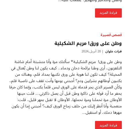
قراءة المزيد
قصص قصيرة
وطن على ورق! مريم الشكيلية
فرات علوان
20 أبريل,2024
وطن على ورق! مريم الشكيلية* سألتك مرة وأنا متشبثة أمام شاشة
التلفزيون، أرى وطنا برائحة دخان ودماء… كيف يكون لنا وطن يُغتال في
المخيلة؟ كيف تكون لنا هوية على ورق نكتبها بمداد قلم، وهناك من
يكتبون أوطانهم بشرايين ودم؟ أجبتني يومها وأنت تقف على ناصية قلم،
وكأن الصرير الذي يجر قدماه على الورق ليس قلماً يكتب، وإنما كان حرفا
يحفر ما أرد قوله على ذاكرة وطن قبل أن يصل ذاكرتي…. قلت حينها
الأوطان مرة تحملنا ومرة نحملها.. الأوطان لا تقبل بمهر قليل.. قلت:
متعجبة وأنا أنظر إليك من خلف زجاج الورق كيف؟ أجبتني إما أن يكون
مهرها دمك، أو استقيل…
قراءة المزيد