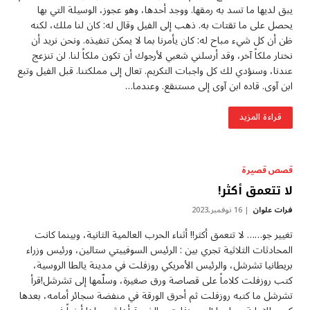
يبق لديها ما تسد به رمقها. ووجد أحدها، وهو عجوز، الوسيلة التي بها
يحصل على ما تقتات به. ذهب إلى الفيل وقال له: كان لنا ملك، لكنه
ظن أن كل شيء مباح له: كان يأمرنا بما لا يمكن تنفيذه. ونحن نريد أن
نختار ملكاً آخر، وقد أرسلني شعبي لأرجوك أن تكون ملكاً لنا. لن تنزعج
عندنا، وسنؤدي لك كل واجبات التكريم. تعال إلى مملكتنا. قبل الفيل وتبع
ابن آوى. قاده ابن آوى إلى مستنقع. وعندما…
قراءة المزيد
قصص قصيرة
لا تتعمق أكثر!
فرات علوان
16 نوفمبر,2023
تغيير جو…… ‏لا تتعمق أكثر!! أثناء الحرب العالمية الثانية، وبينما كانت
المحادثات الثلاثية تجري بين : الرئيس السوفييتي ستالين، ورئيس وزراء
بريطانيا تشرشل، والرئيس الأمريكي روزفلت في مدينة يالطا الروسية،
كتب روزفلت كلاماً على قصاصة ورق صغيرة، وسلّمها إلى تشرشل!قرأ
تشرشل ما كتبه روزفلت ثم أحرق الورقة في منفضة سجائر أمامه، بعدها