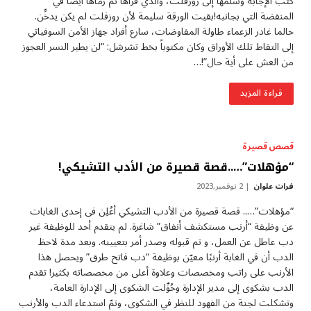
كتب الإجابة وسلمها إلى روزفلت، والذي قرأها ثم رماها أيضاً في
المنفضة التي بجانبه!بقيت الورقة سليمة لأن روزفلت لم يكن يدخِّن.
حالما غادر الزعماء طاولة المفاوضات، سارع أفراد جهاز الأمن السوفياتي
إلى التقاط تلك الأوراق وكان مكتوباً بخط تشرشل: “لن يطير النسر العجوز
من العش على أية حال”!…
قراءة المزيد
قصص قصيرة
“مؤهلات”…..قصة قصيرة من الأدب التشيكي!
فرات علوان
2 نوفمبر,2023
“مؤهلات”….. قصة قصيرة من الأدب التشيكي ​أعُلِن فى إحدى الغابات
عن وظيفة “أرنب مستكشف أنفاق” شاغرة. لم يتقدم أحد للوظيفة غير
دب عاطل عن العمل، و تم قبوله وصدر أمر بتعيينه. وبعد مدة لاحظ
الدب أن في الغابة أرنبًا معيّن بوظيفة “دب فاتح طرق” ويحصل هذا
الأرنب على راتب ومخصصات وعلاوة أعلى من مخصصاته بكثير! تقدم
الدب بشكوى إلى مدير الإدارة وحُوِّلت الشكوى إلى الإدارة العامة،
وتشكلت لجنة من الفهود للنظر في الشكوى، وتمّ استدعاء الدب والأرنب