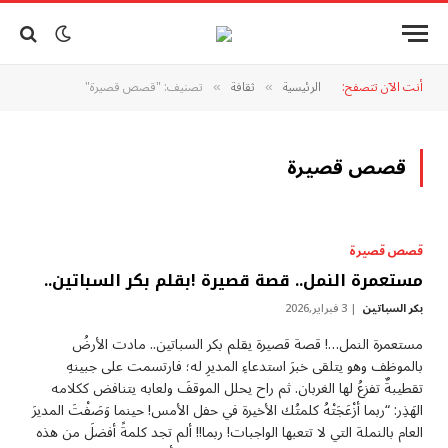
أنت الآن تتصفح:
الرئيسية
ثقافة
تصنيف: "قصص قصيرة"
»
»
قصص قصيرة
قصص قصيرة
مستعمرة النمل.. قصة قصيرة !بقلم بكر السباتين..
بكر السباتين
3 فبراير,2026
مستعمرة النمل…! قصة قصيرة يقلم بكر السباتين.. مادت الأرضُ
بالموظف وهو يتلقى خبرَ استدعاءِ المديرِ له؛ فارتسمت على جبينهِ
تقطيبةٌ تفزعُ لها الغربان. ثم راح يحلل الموقفَ ولعابه يتنافض ككلامه
الهَذِر: “ربما أزْعَجَتْهُ كلمتُك الأخيرة في حفل الأمس! حينما وَصَفْتَ المديرَ
العام بالنملة التي لا تتعبها الواجبات! ربما!! ألم تجد كلمةً أفضلَ من هذه