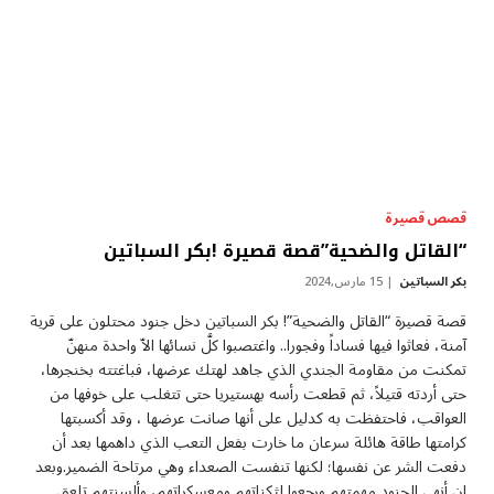
قصص قصيرة
“القاتل والضحية”قصة قصيرة !بكر السباتين
بكر السباتين
15 مارس,2024
قصة قصيرة “القاتل والضحية”! بكر السباتين دخل جنود محتلون على قرية
آمنة، فعاثوا فيها فساداً وفجورا.. واغتصبوا كلَّ نسائها الاّ واحدة منهنّ
تمكنت من مقاومة الجندي الذي جاهد لهتك عرضها، فباغتته بخنجرها،
حتى أردته قتيلاً، ثم قطعت رأسه بهستيريا حتى تتغلب على خوفها من
العواقب، فاحتفظت به كدليل على أنها صانت عرضها ، وقد أكسبتها
كرامتها طاقة هائلة سرعان ما خارت بفعل التعب الذي داهمها بعد أن
دفعت الشر عن نفسها؛ لكنها تنفست الصعداء وهي مرتاحة الضمير.وبعد
ان أنهى الجنود مهمتهم ورجعوا لثكناتهم ومعسكراتهم، وألسنتهم تلعق