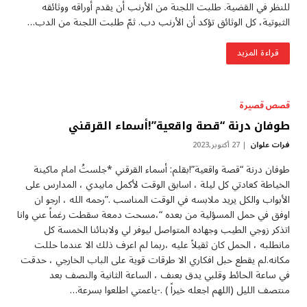
للنظر في القضية. طلبت اللجنة من الأرنب أن يقدم أوراقه ووثائقه
الثبوتية، كل الوثائق تؤكد أن الأرنب دب. ثمّ طلبت اللجنة من الدب…
قراءة المزيد
قصص قصيرة
طوفان درنة “قصة واقعية”!أسماء القرقني
فرات علوان
27 أكتوبر,2023
طوفان درنة “قصة واقعية”!بقلم: أسماء القرقني *جلستُ امام ماكينة
الخياطة كعادتي كل ليلة ، اسابق الوقت لأكمل مابيدي ، المدارس على
الأبواب والكل يريد ملابسه في الوقت المناسب .”رحمه الله ، ارجو ان
اوفق في حمل المسؤلية من بعده “،مسحت دمعة سقطت رغماً عني وانا
اتذكر زوجي الطيب وجهاده المتواصل ليوفر لي ولابنائنا الخمسة كل
مانطلبه ، الحمل كان ثقيلاً عليه ،ربما لم اعرف ذلك الا عندما حللت
مكانه.لم يقطع حبل افكاري الا طرقات قوية على الباب الخارجي ، حدقت
في ساعة الحائط وقلبي يدق بعنف ، الساعة الثانية والنصف بعد
منتصف الليل (اللهم اجعله خيراً ) .-ياعمتي اطلعوا بسرعة…