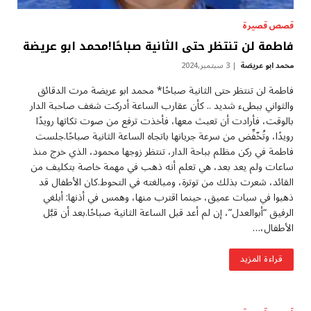
قصص قصيرة
فاطمة لن تنتظر حتى الثانية صباحًا!محمد ابو عريضة
محمد ابو عريضة
3 سبتمبر,2024
فاطمة لن تنتظر حتى الثانية صباحًا* محمد ابو عريضة مرت الدقائق
والثواني ببطىء شديد .. كأن عقارب الساعة أدركت شغف صاحبة الدار
بالوقت، فأرادت أن تعبث معها، فأخذت ترفع من صوت تكاتها رويدًا
رويدًا، وتُخّفِّض من سرعة جريانها باتجاه الساعة الثانية صباحًا.جلست
فاطمة في ركن مظلم بباحة الدار، تنتظر زوجها محمود، الذي خرج منذ
ساعات ولم يعد بعد، هي تعلم أنه ذهب في مهمة خاصة بتكليف من
القائد، شعرت بذلك من توترة، ومبالغته في التحوط.كان الأطفال قد
ذهبوا في سبات عميق، حينما اقترب منها، وهمس في أذنها: أبلغي
الرفيق “أبوالعدل”، إن لم أعد قبل الساعة الثانية صباحًا.بعد أن قبَّل
الأطفال،…
قراءة المزيد