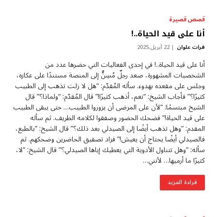
قصص قصيرة
أنا على قيد الحياة..!
فرات علوان
22 أبريل,2025
أنا على قيد الحياة..! في إحدى الفعاليات التي حضرها عدد من
الشخصيات المشهورة، صعد رجلٌ مُسِنٌّ إلى المنصة مستندًا على عكازه،
وجلس على مقعده بهدوء. سأله المُقدّم: “هل لا زلت تذهب إلى الطبيب
كثيرًا؟” فأجاب الشيخ: “نعم، أذهب كثيرًا!” قال المُقدّم: “ولماذا؟” قال
الشيخ مبتسمًا: “لأن على المرضى أن يزوروا الطبيب… حتى يبقى الطبيب
على قيد الحياة!” فضحك الحضور وصفقوا لكلامه الطريف. ثم سأله
المقدم: “وهل تذهب أيضًا إلى الصيدلي بعد ذلك؟” قال الشيخ: “بالطبع،
فالصيدلي أيضًا يحتاج أن يعيش!” فزاد تصفيق الحاضرين وضحكهم. ثم
سأله: “وهل تتناول الأدوية التي يعطيك إياها الصيدلي؟” قال الشيخ: “لا،
كثيرًا ما أرميها… لأنني…
قراءة المزيد