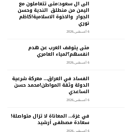
الى ال سعود:متى تتعاملون مع
اليمن من منطلق الندية وحسن
الجوار والاخوة الاسلامية!كاظم
نوري
6 أغسطس,2026
متى يتوقف العرب عن هدم
انفسهم؟لمياء العامري
6 أغسطس,2026
الفساد في العراق… معركة شرعية
الدولة وثقة المواطن!محمد حسن
الساعدي
6 أغسطس,2026
في غزة… المعاناة لا تزال متواصلة!
سعادة مصطفى أرشيد
6 أغسطس,2026