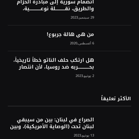
انضمام سورية إلى مبادرة الحزام
والطريق، نقــــــــــلة نوعــــــــــــية،
استراتيجية، تاريخية، نهائية، نحو
29 سبتمبر,2023
الشرق!محمد محسن
من هي هالة جربوع!
6 أغسطس,2020
هل ارتكب حلف الناتو خطأً تاريخياً،
بحــــــــــــربه ضد روسيا، لأن انتصار
روسيا الحتمي، سيفتت الناتو!محمد
2 يونيو,2023
محسن
الأكثر تعليقاً
الصراع في لبنان: بين من سيبقي
لبنان تحت (الوصاية الأمريكية)، وبين
من سيخرج لبنان من النفق الغربي!
13 يونيو,2023