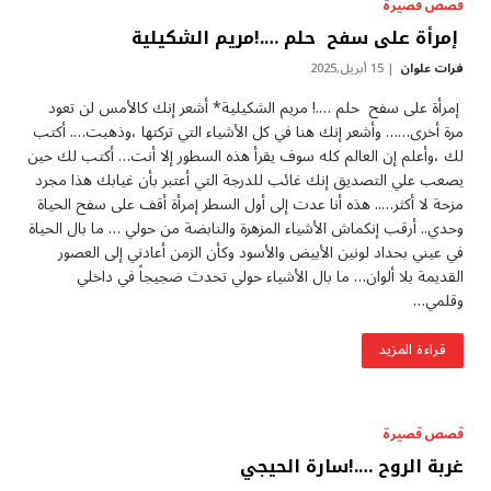
قصص قصيرة
إمرأة على سفح حلم ….!مريم الشكيلية
فرات علوان
15 أبريل,2025
إمرأة على سفح حلم ….! مريم الشكيلية* أشعر إنك كالأمس لن تعود
مرة أخرى…… وأشعر إنك هنا في كل الأشياء التي تركتها ،وذهبت…. أكتب
لك ،وأعلم إن العالم كله سوف يقرأ هذه السطور إلا أنت… أكتب لك حين
يصعب علي التصديق إنك غائب للدرجة التي أعتبر بأن غيابك هذا مجرد
مزحة لا أكثر….. هذه أنا عدت إلى أول السطر إمرأة أقف على سفح الحياة
وحدي.. أرقب إنكماش الأشياء المزهرة والنابضة من حولي … ما بال الحياة
في عيني بحداد لونين الأبيض والأسود وكأن الزمن أعادني إلى العصور
القديمة بلا ألوان… ما بال الأشياء حولي تحدث ضجيجاً في داخلي
وقلمي…
قراءة المزيد
قصص قصيرة
غربة الروح ….!سارة الحيجي