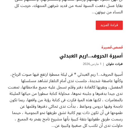
بقايا عسل دفعت النسوة ثمنه من قديد شرفهن المنتهك، خرجت كل
النساء من بيوتهن…
قراءة المزيد
قصص قصيرة
أسيرة الحروف…!ريم العبدلي
فرات علوان
1 مارس,2024
أسيرة الحروف…! ريم العبدلي * فى ليلة ممطرة ارتفع فيها صوت الرياح،
وكأنها عاصفة شديدة، جلست ندى أمام التلفاز تشاهد مسلسلها
المفضل، وبقربها كالعادة دفتر وقلم تسجل عليه جميع ملاحظاتها، تمعنت
ندى جيدا بدفترها و جلبته نحوها، محاولة كتابة سطورا من حياتها المليئة
بالمغامرات ، لكنها هذه المرة فكرت فى كتابة رؤية من واقعها، ربما تكون
ناجحة وفيها دروس ومواعظ ، بدأت ندى تحاكي دفترها وقلمها عن
طموحها في أن تكون ذات يوم كاتبة تشق طريقها نحو النجومية ، حينما
رسمت طريق طفولتها بثقة كبيرة بأنها مشروع ناجح يفخر به الجميع ،
حاولت ندى أن تكتب كل صغيرة وكبيرة عن…