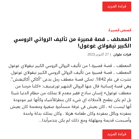
قراءة المزيد
قصص قصيرة
المعطف .. قصة قصيرة من تأليف الروائي الروسي
الكبير نيقولاي غوغول!
فرات علوان
27 أكتوبر,2023
المعطف .. قصة قصيرة..! من تأليف الروائي الروسي الكبير نيقولاي غوغول
المعطف .. قصة قصيرة من تأليف الروائي الروسي الكبير نيقولاي غوغول.
نشرت في عام 1842. تحكي قصة معطف رجل يدعى “أكاكي أكاكيفتش”.
وهي قصة إنسانية قال عنها الروائي الشهير تورغينيف: «كلنا خرجنا من
معطف غوغول» إنسان ساذج فقير معدم لا يملك من حطام الدنيا شيئا
بل لم يكن يطمح لأمتلاك اي شيء كان ينظرللأشياء وكأنها غير موجودة
أنها ليست له . كان يعيش في غرفة مستأجرة صغيرة ومعتمة كان يعيش
بمفرده وياكل بمفرده وكان طعامه هزيلا . وكان يملك بدلة واحدة
وأصبحت قديمة ومهلهلة ومع ذلك لم يكن يتذمرأبدا…
قراءة المزيد