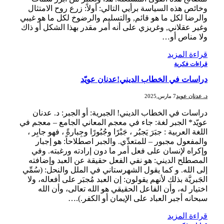
وخائص هذه السياسة برأيي التالي: أولاً: زرع روح الامتثال
والرضا لكل ما هو قائم, والتسليم والرضوخ لكل ما هو غيبي
وغير عقلاني, وغريزي على أنه أمر مقدر بهذا الشكل أو ذاك
ولا مناص أو…
قراءة المزيد
قراءات فكرية
دراسات في الخطاب الديني!عدنان عويّد
د. عدنان عويد
7 مارس,2025
دراسات في الخطاب الديني! الجبرية: أو الجبر: د. عدنان
عويّد* الجبر لغة: جاء في معجم المعاني الجامع – معجم في
اللغة العربية : جبَرَ يَجبُر ، جَبْرًا وجُبُورًا وجِبارةً ، فهو جابِر ،
والمفعول مجبور – للمتعدِّي. والجبر اصطلاحاً: هو إجبار
وإكراه لإنسان على فعل أمر ما دون إرادته ورغبته. وفي
المصطلح الديني: هو نفي الفعل حقيقة عن العبد وإضافته
إلى الله. و كما يقول الشهرستاني في الملل والنحل: (سُمِّي
الجَبريَّة بذلك لأنهم يقولون: إن العبد مُجبَر على أفعاله، ولا
اختيار له، وأن الفاعل الحقيقي هو الله تعالى، وأن الله
سبحانه أجبر العباد على الإيمان أو الكفر.).…
قراءة المزيد