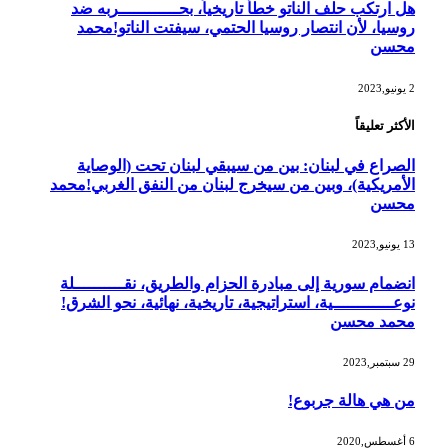
هل ارتكب حلف الناتو خطأً تاريخياً، بحــــــــــــربه ضد
روسيا، لأن انتصار روسيا الحتمي، سيفتت الناتو!محمد
محسن
2 يونيو,2023
الأكثر تعليقاً
الصراع في لبنان: بين من سيبقي لبنان تحت (الوصاية
الأمريكية)، وبين من سيخرج لبنان من النفق الغربي!محمد
محسن
13 يونيو,2023
انضمام سورية إلى مبادرة الحزام والطريق، نقــــــــــلة
نوعــــــــــــية، استراتيجية، تاريخية، نهائية، نحو الشرق!
محمد محسن
29 سبتمبر,2023
من هي هالة جربوع!
6 أغسطس,2020