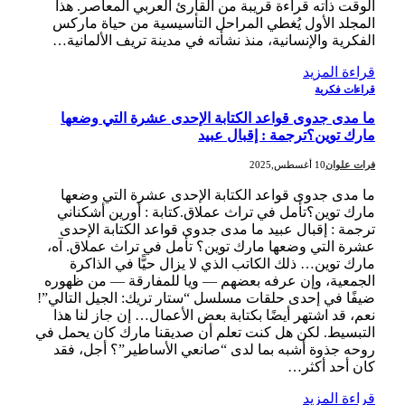
الوقت ذاته قراءة قريبة من القارئ العربي المعاصر. هذا
المجلد الأول يُغطي المراحل التأسيسية من حياة ماركس
الفكرية والإنسانية، منذ نشأته في مدينة تريف الألمانية…
قراءة المزيد
قراءات فكرية
ما مدى جدوى قواعد الكتابة الإحدى عشرة التي وضعها
مارك توين؟ترجمة : إقبال عبيد
فرات علوان
10 أغسطس,2025
ما مدى جدوى قواعد الكتابة الإحدى عشرة التي وضعها
مارك توين؟تأمل في تراث عملاق.كتابة : أورين أشكناني
ترجمة : إقبال عبيد ما مدى جدوى قواعد الكتابة الإحدى
عشرة التي وضعها مارك توين؟ تأمل في تراث عملاق. آه،
مارك توين… ذلك الكاتب الذي لا يزال حيًّا في الذاكرة
الجمعية، وإن عرفه بعضهم — ويا للمفارقة — من ظهوره
ضيفًا في إحدى حلقات مسلسل “ستار تريك: الجيل التالي”!
نعم، قد اشتهر أيضًا بكتابة بعض الأعمال… إن جاز لنا هذا
التبسيط. لكن هل كنت تعلم أن صديقنا مارك كان يحمل في
روحه جذوة أشبه بما لدى “صانعي الأساطير”؟ أجل، فقد
كان أحد أكثر…
قراءة المزيد