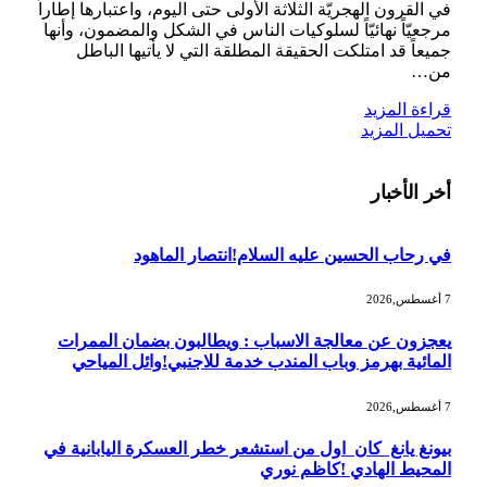
في القرون الهجريّة الثلاثة الأولى حتى اليوم، واعتبارها إطاراً
مرجعيّاً نهائيّاً لسلوكيات الناس في الشكل والمضمون، وأنها
جميعاً قد امتلكت الحقيقة المطلقة التي لا يأتيها الباطل
من…
قراءة المزيد
تحميل المزيد
أخر الأخبار
في رحاب الحسين عليه السلام!انتصار الماهود
7 أغسطس,2026
يعجزون عن معالجة الاسباب : ويطالبون بضمان الممرات
المائية بهرمز وباب المندب خدمة للاجنبي!وائل المياحي
7 أغسطس,2026
بيونغ يانغ كان اول من استشعر خطر العسكرة اليابانية في
المحيط الهادي !كاظم نوري