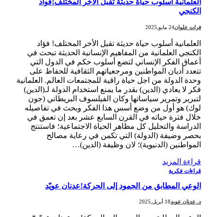
العلمانية أسلوب حياة حديثة تقبل الأخر المختلف!فواد
الكنجي
فرات علوان
24 مايو,2025
العلمانية أسلوب حياة حديثة تقبل الأخر المختلف! فؤاد
الكنجي العلمانية من المفاهيم الإنسانية الحديثة تبحث في
أعماق الفكر الإنساني لتضع أسلوب حكم في الدول التي
تتعدد أديان المواطنين ومرجعياتهم الثقافية للحفاظ على
وحدة الدولة من اجل حياة راقية للمجتمعات العالم. العلمانية
فكر لا يعادي (الدين) بقدر ما يمنع استخدام الدولة لـ(الدين)
لتبرير وتمرير سياساتها وكان الفيلسوف البريطاني (جون
لوك) هو أول من وضع أسس هذا الفكر وبحث في تفاصيله
خلال فترة حياته في القرن السابع عشر بعد إن تعمق في
الدراسة والتحليل كل مظاهر الحياة الاجتماعية؛ فاستنتج
بحصر وضيفة (الدولة) التي تكمن في رعاية مصالح
المواطنين (الدنيوية)؛ لان وظيفة (الدين)…
قراءة المزيد
قراءات فكرية
الوعي المطابق من الجمود إلى الحركة!عدنان عويّد
د. عدنان عويد
18 أبريل,2025