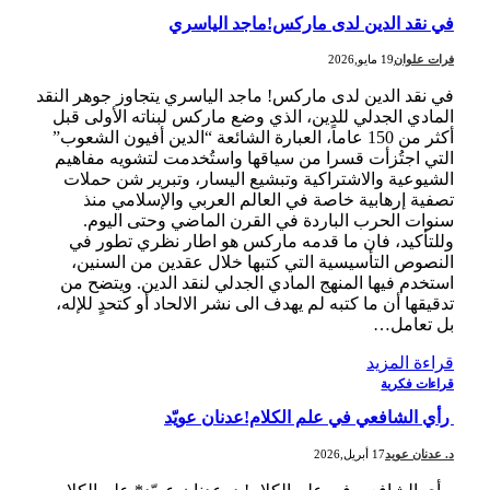
في نقد الدين لدى ماركس!ماجد الياسري
فرات علوان
19 مايو,2026
في نقد الدين لدى ماركس! ماجد الياسري يتجاوز جوهر النقد
المادي الجدلي للدين، الذي وضع ماركس لبناته الأولى قبل
أكثر من 150 عاماً، العبارة الشائعة “الدين أفيون الشعوب”
التي اجتُزأت قسرا من سياقها واستُخدمت لتشويه مفاهيم
الشيوعية والاشتراكية وتبشيع اليسار، وتبرير شن حملات
تصفية إرهابية خاصة في العالم العربي والإسلامي منذ
سنوات الحرب الباردة في القرن الماضي وحتى اليوم.
وللتأكيد، فان ما قدمه ماركس هو اطار نظري تطور في
النصوص التأسيسية التي كتبها خلال عقدين من السنين،
استخدم فيها المنهج المادي الجدلي لنقد الدين. ويتضح من
تدقيقها أن ما كتبه لم يهدف الى نشر الالحاد أو كتحدٍ للإله،
بل تعامل…
قراءة المزيد
قراءات فكرية
رأي الشافعي في علم الكلام!عدنان عويّد
د. عدنان عويد
17 أبريل,2026