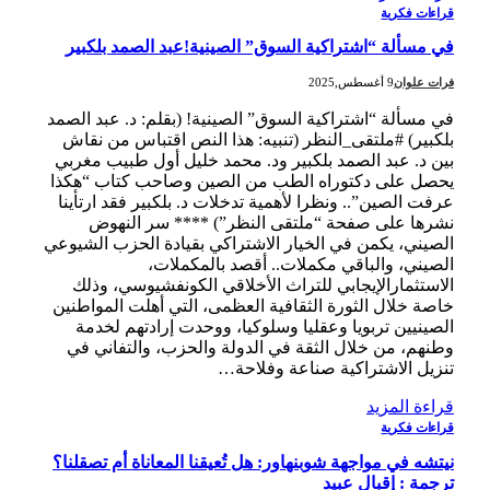
قراءات فكرية
في مسألة “اشتراكية السوق” الصينية!عبد الصمد بلكبير
فرات علوان
9 أغسطس,2025
في مسألة “اشتراكية السوق” الصينية! (بقلم: د. عبد الصمد
بلكبير) #ملتقى_النظر (تنبيه: هذا النص اقتباس من نقاش
بين د. عبد الصمد بلكبير ود. محمد خليل أول طبيب مغربي
يحصل على دكتوراه الطب من الصين وصاحب كتاب “هكذا
عرفت الصين”.. ونظرا لأهمية تدخلات د. بلكبير فقد ارتأينا
نشرها على صفحة “ملتقى النظر”) **** سر النهوض
الصيني، يكمن في الخيار الاشتراكي بقيادة الحزب الشيوعي
الصيني، والباقي مكملات.. أقصد بالمكملات،
الاستثمارالإيجابي للتراث الأخلاقي الكونفشيوسي، وذلك
خاصة خلال الثورة الثقافية العظمى، التي أهلت المواطنين
الصينيين تربويا وعقليا وسلوكيا، ووحدت إرادتهم لخدمة
وطنهم، من خلال الثقة في الدولة والحزب، والتفاني في
تنزيل الاشتراكية صناعة وفلاحة…
قراءة المزيد
قراءات فكرية
نيتشه في مواجهة شوبنهاور: هل تُعيقنا المعاناة أم تصقلنا؟
ترجمة : إقبال عبيد