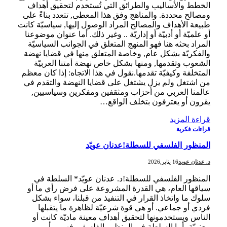
الخطط والأساليب والطرائق التي تُستخدم لتحقيق أهداف
ومصالح محددة. والمناهج وفق هذا المعطى, تتعدد بناءً على
طبيعة الأهداف والمصالح المراد الوصول إليها, سياسيّة كانت
أو علميّة أو أدبيّة أو إداريّة .. وغير ذلك. أما عنوان موضوعنا
المراد بحثه هنا فهو المنهج المتعلق في الجوانب السياسيّة
والفكريّة بشكل عام, وخاصة المتعلق منها في قضايا نهضة
الشعوب وتقدمها, ومنها بشكل خاص نهضة أمتنا العربيّة
المتخلفة وكيفيّة تقدمها.نقول في هذا الاتجاه: إذا كان معظم
من اشتغل ولم يزل يشتغل على قضايا النهضة والتقدم في
عالمنا العربي من أحزاب ومثقفين ومفكرين وسياسيين,
يقرون أو يعترفون بتخلف الواقع…
قراءة المزيد
قراءات فكرية
المنظور الفلسفي للسطلة!عدنان عويّد
د. عدنان عويد
16 يناير,2026
المنظور الفلسفي للسطلة!د. عدنان عويّد* السلطة في
سياقها العام، هي القدرة المشروعة على فرض رأي ما أو
سلوك ما واتخاذ القرار في التنفيذ من قبلنا، سواء بشكل
فردي أو جماعي. أو هي قوة شرعيّة لظاهرة ما يتقبلها
الناس ويستخدمونها لتحقيق أهداف معينة ماديّة كانت أو
معنويّة، أما السلطة في المنظور الفلسفي فهي برأيي