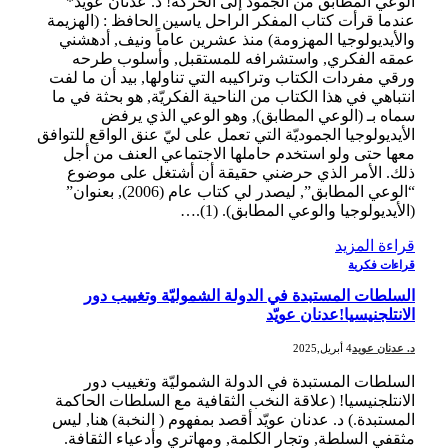
الوعي المطابق من الجمود إلى الحركة! د. عدنان عويّد*
عندما قرأت كتاب المفكر الراحل ياسين الحافظ : (الهزيمة
والأيديولوجيا المهزومة) منذ عشرين عاماً ونيف, أدهشني
عمقه الفكري, واستشرافه للمستقبل, وأسلوب طرحه
ورقي مفردات الكتاب وتراكيبه التي تناولها, بيد أن ما لفت
انتباهي في هذا الكتاب من الناحية الفكريّة, هو بحثة في ما
سماه بـ (الوعي المطابق), وهو الوعي الذي يرفض
الأيديولوجيا الجموديّة التي تعمل على ليّ عنق الواقع للتوافق
معها حتى ولو استخدم حاملها الاجتماعي العنف من أجل
ذلك. الأمر الذي حرضني حقيقة أن أشتغل على موضوع
“الوعي المطابق”, ليصدر لي كتاب عام (2006), بعنوان”
(الأيديولوجيا والوعي المطابق). (1).…
قراءة المزيد
قراءات فكرية
السلطات المستبدة في الدولة الشموليّة وتغييب دور
الانتلجنيسيا!عدنان عويّد
د. عدنان عويد
4 أبريل,2025
السلطات المستبدة في الدولة الشموليّة وتغييب دور
الانتلجنيسيا! (علاقة النخب الثقافية مع السلطات الحاكمة
المستبدة.) د. عدنان عويّد أقصد بمفهوم ( النخبة) هنا, ليس
مثقفي السلطة, وتجار الكلمة, ومهاتري وأدعياء الثقافة.