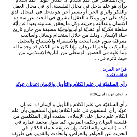
رأي الشافعي في علم الكلام! د. عدنان عويّد* علم الكلام
برأي هو علم يدخل في مجال الفلسفة، أي في مجال العقل
والفكر والرأي الحر، أو بتعبير آخر، هو يدخل في المجال الذي
يؤكد على دور ومكانة العقل البشري في البحث عن سعادة
الإنسان وعدالته وحريته وكل ما يحقق إنسانيته بعيداً عن أيّة
سلطة فكريّة أو عقديّة او أيديولوجيّة مسبقة من خارج تاريخ
حياة الإنسان، وذلك من خلال استخدام وسائل وأساليب
معرفيّة تقوم على البحث والاستقراء والاستنتاج والتحليل
والتركيب وأخيراَ البرهان. وإذا كان علم الكلام قد وجد ما له
وما عليه في العصور الوسطى من التاريخ الإسلامي، من
حيث تأثره في…
قراءة المزيد
قراءات فكرية
رأي السلفيّة في علم الكلام والتأويل والإيمان!عدنان عويّد
د. عدنان عويد
9 أبريل,2026
رأي السلفيّة في علم الكلام والتأويل والإيمان! د. عدنان
عويّد رأي السلفيين في علم الكلام: يقول السلفيون بأن علم
الكلام علم دخيل على الإسلام، استمده أوائل المتكلمين من
فلسفة اليونان وحكمة الفرس، كما يقول محمد عماره في
كتابه (السلف والسلفيّة)، وإن طريقة علماء الكلام، في
الحديث عن الجواهر والعراض، والحادث والقديم، هي طريقة