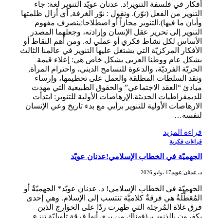
أفكار في فلسفة التنوير!د. عدنان عويّد التنوير لغة: جاء
التنوير من الفعل (نوّر). ونقول : نوّر الغرفة, أي أزال ظلمتها
وأبان ما فيها).التنوير مجازاً أو اصطلاحا:ينصرف مفهوم
التنوير إلى تحرير عقل الإنسان وإرادته، وجعلهما المصدر
الأساس لكل نشاط فكري أو عملي له. ومن أهم النقاط أو
الأفكار المركزيّة التي يشتغل عليها التنوير في عالمنا الثالث
بشكل عام ووطنا العربي بشكل خاص هي: إعلاء قيمة
الحريّة الفرديّة، والدعوة للتسامح الديني، واحترام المرأة,
ونقد السلطات المطلقة والعمل على تحطيمها، وإرساء
مبادئ “العقد الاجتماعي” والحقوق الطبيعية التي مهدت
للديمقراطيات الحديثة.الإرهاصات الأولية للتنوير: ابتدأت
الارهاصات الأولية للتنوير برأيي مع بدء تاريخ وعي الإنسان
لنفسه…
قراءة المزيد
قراءات فكرية
الجهميّة في الخطاب الإسلامي!عدنان عويّد
د. عدنان عويد
17 يوليو,2026
الجهميّة في الخطاب الإسلامي! د. عدنان عويّد* الجهميّةُ أو
المُعَطِّلَةُ هي فرقةٌ كلاميَّة تنتسب إلى الإسلام. وهي إحدى
فرق غلاة المُرجئة التي ظهرت ردًا على الخوارج الذين
يكفرون بالذنوب، (فهناك من يرى أنها فرقة تأويليّة تنزع