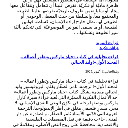
ظاهرة ماديّة أو فكريّة، تفرض علينا أن نتعامل ونتفاعل معها
إيجابا أو سلبا ضمن ظروف تاريخيّة تفرضها علينا الطبيعة
والمجتمع معاً. والسلطة من حيث المعطى الوجودي أو
الطبيعي لها، تظل خارج إرادة الإنسان، كسلطة قوانين
الطبيعة، أو ما يسمى القوانين الموضوعيّة التي تتحكم بأليّة
سير الطبيعة وتشكلها،…
قراءة المزيد
قراءات فكرية
قراءة تحليلية في كتاب «حياة ماركس وتطور أعماله –
المجلد الأول»!وليد الحيالي
وليدالحيالي
11 أكتوبر,2025
قراءة تحليلية في كتاب «حياة ماركس وتطور أعماله –
المجلد الأول»! ترجمة: ثامر الصفّار بقلم: البروفيسور وليد
الحيالي مقدمة يشكّل كتاب «حياة ماركس وتطور أعماله»
أحد الأعمال الفكرية المميّزة التي تُعيد قراءة سيرة كارل
ماركس بوصفها رحلة في تكوّن الوعي النقدي الإنساني، لا
مجرد مسارٍ فلسفي مغلق في أطر الإيديولوجيا. الترجمة
العربية التي قدّمها الأستاذ ثامر الصفّار، والصادرة عن دار
المدى، جاءت دقيقة في نقل المصطلحات الفلسفية
والاقتصادية، محافظةً على روح النص الأصلي، ومقدّمةً في