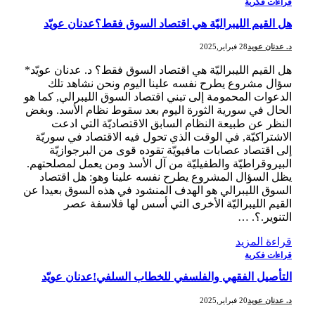
قراءات فكرية
هل القيم الليبراليّة هي اقتصاد السوق فقط؟عدنان عويّد
د. عدنان عويد
28 فبراير,2025
هل القيم الليبراليّة هي اقتصاد السوق فقط؟ د. عدنان عويّد*
سؤال مشروع يطرح نفسه علينا اليوم ونحن نشاهد تلك
الدعوات المحمومة إلى تبني اقتصاد السوق الليبرالي, كما هو
الحال في سورية الثورة اليوم بعد سقوط نظام الأسد. وبغض
النظر عن طبيعة النظام السابق الاقتصاديّة التي ادعت
الاشتراكيّة, في الوقت الذي تحول فيه الاقتصاد في سوريّة
إلى اقتصاد عصابات مافيويّة تقوده قوى من البرجوازيّة
البيروقراطيّة والطفيليّة من آل الأسد ومن يعمل لمصلحتهم.
يظل السؤال المشروع يطرح نفسه علينا وهو: هل اقتصاد
السوق الليبرالي هو الهدف المنشود في هذه السوق بعيدا عن
القيم الليبراليّة الأخرى التي أسس لها فلاسفة عصر
التنوير.؟. …
قراءة المزيد
قراءات فكرية
التأصيل الفقهي والفلسفي للخطاب السلفي!عدنان عويّد
د. عدنان عويد
20 فبراير,2025