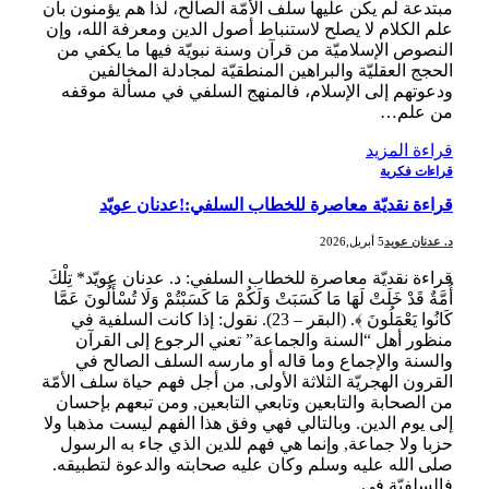
مبتدعة لم يكن عليها سلف الأمّة الصالح، لذا هم يؤمنون بأن
علم الكلام لا يصلح لاستنباط أصول الدين ومعرفة الله، وإن
النصوص الإسلاميّة من قرآن وسنة نبويّة فيها ما يكفي من
الحجج العقليّة والبراهين المنطقيّة لمجادلة المخالفين
ودعوتهم إلى الإسلام، فالمنهج السلفي في مسألة موقفه
من علم…
قراءة المزيد
قراءات فكرية
قراءة نقديّة معاصرة للخطاب السلفي:!عدنان عويّد
د. عدنان عويد
5 أبريل,2026
قراءة نقديّة معاصرة للخطاب السلفي: د. عدنان عويّد* تِلْكَ
أُمَّةٌ قَدْ خَلَتْ لَهَا مَا كَسَبَتْ وَلَكُمْ مَا كَسَبْتُمْ وَلَا تُسْأَلُونَ عَمَّا
كَانُوا يَعْمَلُونَ ﴾. (البقر – 23). نقول: إذا كانت السلفية في
منظور أهل “السنة والجماعة” تعني الرجوع إلى القرآن
والسنة والإجماع وما قاله أو مارسه السلف الصالح في
القرون الهجريّة الثلاثة الأولى, من أجل فهم حياة سلف الأمّة
من الصحابة والتابعين وتابعي التابعين, ومن تبعهم بإحسان
إلى يوم الدين. وبالتالي فهي وفق هذا الفهم ليست مذهبا ولا
حزبا ولا جماعة, وإنما هي فهم للدين الذي جاء به الرسول
صلى الله عليه وسلم وكان عليه صحابته والدعوة لتطبيقه.
فالسلفيّة في…