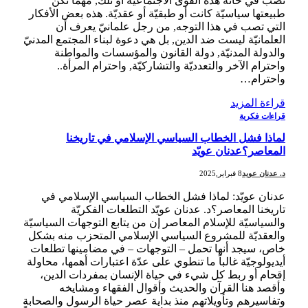
تصب في خانة هذه القوى الاجتماعيّة أو تلك, مهما تكن
طبيعتها سياسيّة كانت أو طبقيّة أو عقديّة. هذه بعض الأفكار
التي تصب في هذا التوجه, من رجل علمانيّ يعرف أن
العلمانيّة ليست ضد الدين, بل هي دعوة لبناء المجتمع المدنيّ
والدولة المدنيّة, دولة القانون والمؤسسات والمواطنة
واحترام الآخر والتعدديّة والتشاركيّة, واحترام المرأة..
واحترام…
قراءة المزيد
قراءات فكرية
لماذا فشل الخطاب السياسي الإسلامي في تاريخنا
المعاصر؟عدنان عويّد
د. عدنان عويد
8 فبراير,2025
عدنان عويّد: لماذا فشل الخطاب السياسي الإسلامي في
تاريخنا المعاصر؟د. عدنان عويّد التطلعات الفكريّة
والسياسيّة للإسلام المعاصر إن من يتابع التوجهات السياسيّة
والعقديّة للمشروع السياسي الإسلامي المتحزب منه بشكل
خاص، سيجد أنها تحمل – التوجهات – في مضامينها تطلعات
أيديولوجيّة غالباً ما تنطوي على عدّة اعتبارات أهمها، محاولة
إقحام أو ربط كل شيء في حياة الإنسان بمفردات الدين،
وأقصد هنا القرآن والحديث وأقوال الفقهاء ومشايخه
وتفاسيرهم وتأويلاتهم منذ بداية عصر حياة الرسول والصحابة