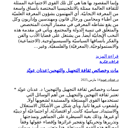
وإنما المقصود بها هنا هي كل تلك القوى الاجتماعية الممثلة
للثقافة العالمة ممثلة بالانتلجنيسيا المختصة بأنساق واسعة
من المعرفة الايجابيّة. أي المهتمون بشؤون المعرفة العلميّة
من أطباء ومحامين ورجال قانون ومهندسين وإداريون وكل
من يقع نشاطه المعرفي في مضمار البحث المتخصص
والمتعلق في تنمية الدولة والمجتمع. ويأتي في مقدمة هذه
النخب الإيجابيّة أيضاً, من يشتغل على قضايا الأدب والفن
والفكر بأنساقها السياسيّة والسيسيولوجية, (الاجتماعية)
والابستمولوجيّة, (المعرفيّة) والفلسفيّة, وغير…
قراءة المزيد
قراءات فكرية
مات وخصائص ثقافة التجهيل والتهجين!عدنان عويّد
د. عدنان عويد
14 مارس,2025
سمات وخصائص ثقافة التجهيل والتهجين! د. عدنان عويّد *
تعتبر ثقافة التهجين والتجهيل, من أهم الوسائل التي
تستخدمها القوى المستغلة والمستبدة لشعوبها أولا,
ولشعوب غيرها ثانياً, وبأي شكل من الأشكال الاستغلال
والاستبداد, سياسيّة كانت, أو اقتصاديّة, أو اجتماعيّة أو دينيّة
أو غيرها. وذلك بغية السيطرة على الجماهير ونمذجتها
وتذريرها وتحريكها وتفجير غرائزها وإقصاء عقولها وفقاً
لمصالح هذه القوى المستغلة. هذا وتعتبر من أبرز سمات