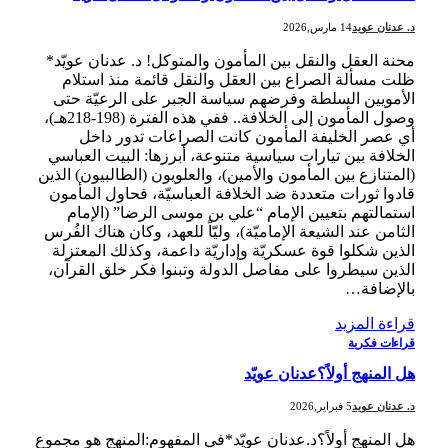
د. عدنان عويد
14 مارس,2026
محنة العقل والنقل بين المأمون والمتوكل! د. عدنان عويّد*
ظلت مسألة الصراع بين العقل والنقل قائمة منذ استلام
الأمويين السلطة وفرضهم سياسة الجبر على الرعيّة حتى
وصول المأمون إلى الخلافة.. ففي هذه الفترة (198-218هـ)،
أي عصر الخليفة المأمون كانت الصراعات تدور داخل
الخلافة بين تيارات سياسية متنوعة، أبرزها: البيت العباسي
(المتنازع بين المأمون والأمين)، والعلويون (الطالبيون) الذين
قادوا ثورات متعددة ضد الخلافة العباسيّة، فحاول المأمون
استمالتهم بتعيين الإمام “علي بن موسى الرضا” (الإمام
الثامن عند الشيعة الإماميّة)، وليّاً للعهد، وكان هناك الفُرس
الذين شكلوا قوة عسكريّة وإداريّة داعمة، وكذلك المعتزلة
الذين سيطروا على مفاصل الدولة وتبنوا فكر خلق القرآن،
بالإضافة…
قراءة المزيد
قراءات فكرية
هل المنهج أولاً؟عدنان عويّد
د. عدنان عويد
5 فبراير,2026
هل المنهج أولاً؟د.عدنان عويّد*في المفهوم:المنهج هو مجموع