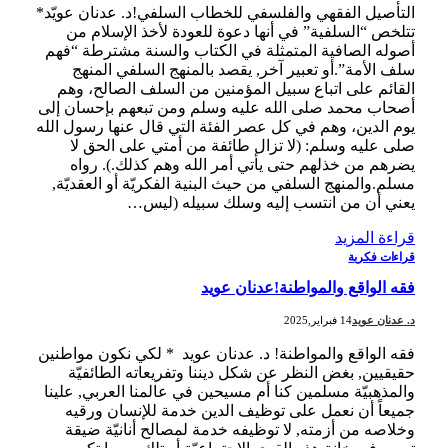
التأصيل الفقهي والفلسفي للخطاب السلفي!د. عدنان عويّد*
تتلخص “السلفية” في أنها دعوة للعودة لأخذ الإسلام من
أصوله الصافية المتمثلة في الكتاب والسنة مشترطة “فهم
سلف الأمة”.أو تعبير آخر, يقصد بالمنهج السلفي المنهج
القائم على اتباع سبيل المؤمنين من السلف الصالح، وهم
أصحاب محمد صلى الله عليه وسلم ومن تبعهم بإحسان إلى
يوم الدين، وهم في كل عصر الفئة التي قال عنها رسول الله
صلى عليه وسلم: (لا تزال طائفة من أمتي على الحق لا
يضرهم من خذلهم حتى يأتي أمر الله وهم كذلك.). رواه
مسلم.والمنهج السلفي من حيث البنية الفكريّة أو العقديّة,
يعني أن من انتسب إليه وسلك سبيله (ليس…
قراءة المزيد
قراءات فكرية
فقه الواقع والمواطنة!عدنان عويد
د. عدنان عويد
14 فبراير,2025
فقه الواقع والمواطنة! د. عدنان عويد * لكي نكون مواطنين
حقيقيين, بغض النظر عن شكل ديننا وتفريعاته الطائفيّة
والمذهبيّة مسلمين كنا أم مسيحين في عالمنا العربي, علينا
جميعاً أن نعمل على توظيف الدين خدمة للإنسان ورقيه
وخلاصه من أزمته, لا توظيفه خدمة لمصالح أنانيّة ضيقة