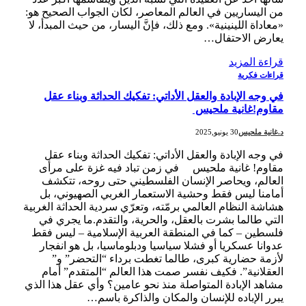
من اليساريين في العالم المعاصر، لكان الجواب الصحيح هو:
«معاداة اللينينية». ومع ذلك، فإنَّ اليسار، من حيث المبدأ، لا
يعارض الاحتفال…
قراءة المزيد
قراءات فكرية
في وجه الإبادة والعقل الأداتي: تفكيك الحداثة وبناء عقل
مقاوم!غانية ملحيس
د.غانية ملحيس
30 يونيو,2025
في وجه الإبادة والعقل الأداتي: تفكيك الحداثة وبناء عقل
مقاوم! غانية ملحيس في زمن تباد فيه غزة على مرأى
العالم، ويحاصر الإنسان الفلسطيني حتى روحه، تتكشف
أمامنا ليس فقط وحشية الاستعمار الغربي الصهيوني، بل
هشاشة النظام العالمي برمّته، وتعرّي سردية الحداثة الغربية
التي طالما بشرت بالعقل، والحرية، والتقدم.ما يجري في
فلسطين – كما في المنطقة العربية الإسلامية – ليس فقط
عدوانا عسكريا أو فشلا سياسيا ودبلوماسيا، بل هو انفجار
لأزمة حضارية كبرى، طالما تغطت برداء “التحضر” و”
العقلانية”. فكيف نفسر صمت هذا العالم “المتقدم” أمام
مشاهد الإبادة المتواصلة منذ نحو عامين؟ وأي عقل هذا الذي
يبرر الإباده للإنسان والمكان والذاكرة باسم…