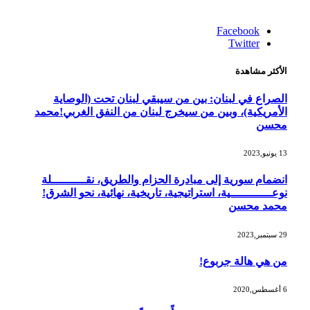
Facebook
Twitter
الأكثر مشاهدة
الصراع في لبنان: بين من سيبقي لبنان تحت (الوصاية
الأمريكية)، وبين من سيخرج لبنان من النفق الغربي!محمد
محسن
13 يونيو,2023
انضمام سورية إلى مبادرة الحزام والطريق، نقــــــــــلة
نوعــــــــــــية، استراتيجية، تاريخية، نهائية، نحو الشرق!
محمد محسن
29 سبتمبر,2023
من هي هالة جربوع!
6 أغسطس,2020