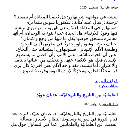
فرات علوان
5 أغسطس,2025
نيتشه في مواجهة شوبنهاور: هل تُعيقنا المعاناة أم تصقلنا؟
ترجمة : إقبال عبيد كتابة : فيكتوريا سوس بينما يرى
شوبنهاور في المعاناة لعنةً ينبغي الهروب منها، يرى نيتشه
فيها وقودًا للارتقاء. هل الحياة عبءٌ ينوء به الوجدان، أم أنها
مغامرة تستحق خوضها بكل ما فيها من وجعٍ واكتمال؟
اختلف نيتشه وشوبنهاور جذريًّا في نظرتهما إلى الوجود
وطبيعة الألم الإنساني. فشوبنهاور، المتشائم حتى النخاع،
اعتبر أن الحياة تتأسّس على الألم، وأن أقصى ما يستطيع
الإنسان فعله هو الانكفاء عنها، والتخفّف من أعبائها بالتأمل
والاعتزال. أما نيتشه، فقد واجه الألم بعين أخرى؛ كان يرى
فيه محكًّا للخلق، ومحرّكًا لإرادة القوة، وفرصةً لصوغ…
قراءة المزيد
قراءات فكرية
العلمانيّة بين التاريخ والتاريخانيّة..!عدنان عويّد
د. عدنان عويد
3 يوليو,2025
العلمانيّة بين التاريخ والتاريخانيّة..! د. عدنان عويّد. كثرت بعد
قيام الثورة في سورية وسقوط النظام الأسدي, مسألة
الحديث عن العلمانيّة والعلمانيين, كما كثر التساؤل حول هل