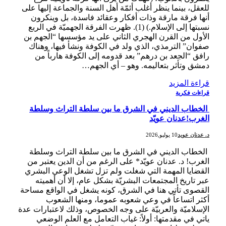
للعقل، بينما ينظر أغلب أئمّة أهل السنة والجماعة إليها على
أنها فرقة مارقة وذات أفكار وعقائد فاسدة، بل وينكرون
نسبتها إلى الإسلام.) (1). ظهرت الفرقة الجهميّة في الربع
الأول من القرن الهجري الثاني على يد مؤسسها “الجهم بن
صفوان” الترمذي، الذي ولد في الكوفة ونشأ فيها، وهناك
رافق “الجعد بن درهم” بعد قدومه إلى الكوفة هارباً من
دمشق وتأثر بتعاليمه. وهو – أي الجهم…
قراءة المزيد
قراءات فكرية
الخطاب الديني في الشرق ما بين سلطة التراث وسلطة
الغرب!عدنان عويّد
د. عدنان عويد
10 يوليو,2026
الخطاب الديني في الشرق ما بين سلطة التراث وسلطة
الغرب! د. عدنان عويّد* على الرغم من أن الدين يعتبر من
القضايا المهمة التي شغلت ولم تزل تشغل الوعي البشري
عبر تاريخ المجتمعات البشريّة بشكل عام، إلا أن أهميته
القصوى تأتي هنا في الشرق، كونه يشغل في الواقع مساحة
أكثر اتساعاّ في وعي شعوبه عموما، ومنها الشعوب
الإسلاميّة والعربيّة على وجه الخصوص، وذلك لاعتبارات عدة
ياتي في مقدمتها: أولاً: غياب التعامل مع العلم الوضعي