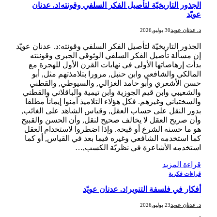
الجذور التاريخيّة لتأصيل الفكر السلفي وقونته!د. عدنان
عويّد
د. عدنان عويد
30 يوليو,2026
الجذور التاريخيّة لتأصيل الفكر السلفي وقونته:د. عدنان عويّد
إن مسألة تأصيل الفكر السلفي الوثوقي الجبري وقوننته
بدأت إرهاصاتها الأولى في نهايات القرن الأول للهجرة مع
المالكي والشافعي وابن حنبل, مرورا بتلامذتهم مثل, أبو
حسن الأشعري وأبو حامد الغزالي, والسيوطي, والقطني
والشعيبي وابن قيم الجوزية وابن تيمية والباقلاني والقطني
والسختياني وغيرهم. فكل هؤلاء التلاميذ آمنوا إيماناً مطلقا
بدور النقل على حساب العقل, وقياس الشاهد على الغائب,
وأن صريح العقل لا يخالف صحيح لنقل, وأن الحسن والقبيح
هو ما حسنه الشرع أو قبحه. وإذا اضطروا لاستخدام العقل
كما استخدمه الشافعي وغيره فيما بعد في القياس, أو كما
استخدمه الأشاعرة في نظريّة الكسب,…
قراءة المزيد
قراءات فكرية
أفكار في فلسفة التنوير!د. عدنان عويّد
د. عدنان عويد
23 يوليو,2026