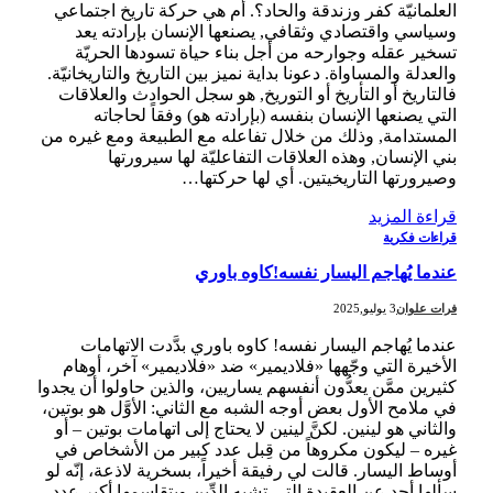
العلمانيّة كفر وزندقة والحاد؟. أم هي حركة تاريخ اجتماعي
وسياسي واقتصادي وثقافي, يصنعها الإنسان بإرادته يعد
تسخير عقله وجوارحه من أجل بناء حياة تسودها الحريّة
والعدلة والمساواة. دعونا بداية نميز بين التاريخ والتاريخانيّة.
فالتاريخ أو التأريخ أو التوريخ, هو سجل الحوادث والعلاقات
التي يصنعها الإنسان بنفسه (بإرادته هو) وفقاً لحاجاته
المستدامة, وذلك من خلال تفاعله مع الطبيعة ومع غيره من
بني الإنسان, وهذه العلاقات التفاعليّة لها سيرورتها
وصيرورتها التاريخيتين. أي لها حركتها…
قراءة المزيد
قراءات فكرية
عندما يُهاجم اليسار نفسه!كاوه باوري
فرات علوان
3 يوليو,2025
عندما يُهاجم اليسار نفسه! كاوه باوري بدَّدت الاتهامات
الأخيرة التي وجّهها «فلاديمير» ضد «فلاديمير» آخر، أوهام
كثيرين ممَّن يعدُّون أنفسهم يساريين، والذين حاولوا أن يجدوا
في ملامح الأول بعض أوجه الشبه مع الثاني: الأوَّل هو بوتين،
والثاني هو لينين. لكنَّ لينين لا يحتاج إلى اتهامات بوتين – أو
غيره – ليكون مكروهاً من قِبل عدد كبير من الأشخاص في
أوساط اليسار. قالت لي رفيقة أخيراً، بسخرية لاذعة، إنّه لو
سألها أحد عن العقيدة التي تشبه الدِّين ويتقاسمها أكبر عدد