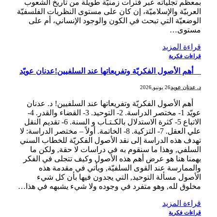
بمعظم تجلياته عبر فترات زمنيّة طويلة من تاريخ الشعوب
العربيّة والإسلاميّة، إن كان على مستوى النظريات الفلسفيّة
الوضعيّة التي تبحث في الكون والوجود الإنساني، أم على
مستوى…
قراءة المزيد
قراءات فكرية
أهم الأصول الفكريّة وتفريعاتها عند السلفيين!عدنان عويّد
د. عدنان عويد
26 يونيو,2026
أهم الأصول الفكريّة وتفريعاتها عند السلفيين! د. عدنان
عويّد 1- مختصر الدراسة. 2- التوحيد. 3- القضاء والقدر. 4-
الاتباع 5- كثرة الاستدلال بالكـتـاب و السنة. 6- تقديم النقل
علي العقل. 7- التزكية. 8- الخاتمة. أولاً – مختصر الدراسة: لا
تهدف هذه الدراسة إلى نقد الأصول الفكريّة للخطاب السني
السلفي, وهذا ما سنقوم به في دراسات لا حقة, ولكن ما
يهمنا هنا هو عرض أهم هذه الأصول وكيف تتجلى في الفكر
والممارسة عند القوى السلفيّة, ويأتي في مقدمة هذه
الأصول مسألة التوحيد, التي يجدون فيها بأن كل شيء
مخلوق لله, وهو متفرد في وجوده ولا شيء يشبهه في هذا…
قراءة المزيد
قراءات فكرية