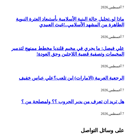
7 أغسطس,2026
ماذا لو..تحليل حالة البنية الأسلامية بأستبعاد العترة النبوية
الطاهرة من المشهد الأسلامي..!غيث العبيدي
7 أغسطس,2026
علي فيصل: ما يجري في مخيم قلنديا مخطط ممنهج لتدمير
المخيمات وتصفية قضية اللاجئين وحق العودة!
7 أغسطس,2026
الرجعية العربية (الامارات) اين تلعب؟علي عباس خفيف
7 أغسطس,2026
هل تريد ان تعرف من يدير الحروب ؟؟ ولمصلحة من ؟
7 أغسطس,2026
على وسائل التواصل