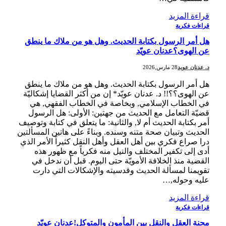
قراءة المزيد
قراءات فكرية
هل أمر الرسول بكتابة الحديث. وهل هو من ملاك ما ينطق
عن الهوى؟عدنان عويّد
د. عدنان عويد
28 مارس,2026
هل أمر الرسول بكتابة الحديث. وهل هو من ملاك ما ينطق
عن الهوى؟؟!! د. عدنان عويّد* إن من أكثر القضايا إشكاليّة
في الخطاب الإسلامي, وبخاصة في الخطاب الفقهي, هي
قضيّة التعامل مع الحديث من جهتين: الأولى: هل الرسول
أمر بكتابة الحديث أم لا, والثانية: ما يتعلق في كتابة وتوصيف
الحديث وتبيان صحة متنه وسنده. وبناءً على هاتين المسألتين
درا صراع فكري بين أهل العقل وأهل النقل كثيراً الأمر الذي
أدى إلى تكفير المختلف والنيل منه فكرياً مع ظهور هذه
القضية منذ الخلافة الأمويّة حتى اليوم. قبل أن ندخل في
تقويمنا لمسألة الحديث وقدسيته والإشكالات التي دارت
عليه وحوله,…
قراءة المزيد
قراءات فكرية
محنة العقل والنقل بين المأمون والمتوكل!عدنان عويّد