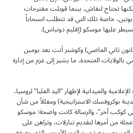
ولكنها تحتاج لنقاش، بينما قوبلت مقترحات
ين، خاصة تلك التي قد تتطلب انسحاباً
تسيطر عليها موسكو (إقليم دونباس).
كانون ثاني الماضي) وكوشنر أتت بعد يومين
بالولايات المتحدة، ما يشير إلى عزم من إدارة
لامية والميدانية لإظهار “اليد العليا” لروسيا،
ينة بوكروفسك الاستراتيجية) ومقللاً من شأن
 على كوكب آخر”، والرسالة كانت واضحة: موسكو
جلة من أمرها لتقديم تنازلات، وتراهن على
مستمر، مع تحييد الدور الأوروبي الذي وصفه