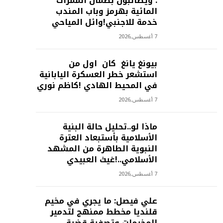
: ويطالبون بضمان الممرات
المائية بهرمز وباب المندب
خدمة للاجنبي!وائل المياحي
7 أغسطس,2026
بيونغ يانغ كان اول من
استشعر خطر العسكرة اليابانية
في المحيط الهادي !كاظم نوري
7 أغسطس,2026
ماذا لو..تحليل حالة البنية
الأسلامية بأستبعاد العترة
النبوية الطاهرة من المشهد
الأسلامي..!غيث العبيدي
7 أغسطس,2026
علي فيصل: ما يجري في مخيم
قلنديا مخطط ممنهج لتدمير
المخيمات وتصفية قضية