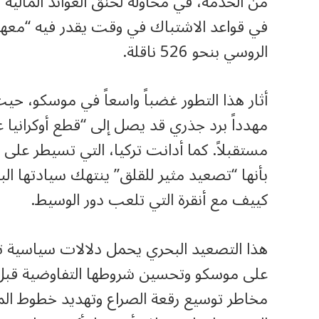
من الخدمة، في محاولة لخنق العوائد المالية ا
في قواعد الاشتباك في وقت يقدر فيه “معه
الروسي بنحو 526 ناقلة.
أثار هذا التطور غضباً واسعاً في موسكو، ح
مهدداً برد جذري قد يصل إلى “قطع أوكرانيا ع
مستقبلاً. كما أدانت تركيا، التي تسيطر على
بأنها “تصعيد مثير للقلق” ينتهك سيادتها الب
كييف مع أنقرة التي تلعب دور الوسيط.
هذا التصعيد البحري يحمل دلالات سياسية ت
على موسكو وتحسين شروطها التفاوضية قبل أ
مخاطر توسيع رقعة الصراع وتهديد خطوط الم