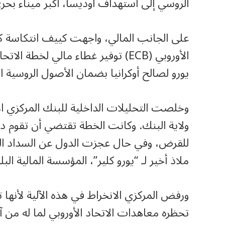
الروسي إلى استهداف أوديسا، أكبر ميناء بحري
على الجانب المالي، واجهت كييف انتكاسة 
يورو لصالح أوكرانيا بضمان الأصول الروسية ا
وخلصت التحليلات الداخلية للبنك المركزي ال
ولاية البنك. وكانت الخطة تقتضي أن تقوم د
للقرض، وفي حال عجزت الدول عن السداد الس
ملاذ أخير لـ “يورو كلير”، المؤسسة المالية ال
ورفض المركزي الانخراط في هذه الآلية لأنها ت
تحظره معاهدات الاتحاد الأوروبي لما له من 