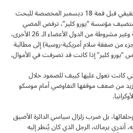
يضع هذا الرفض الاتحاد الأوروبي في مأزق حقيقي قبل قمة 18 ديسمبر المخصصة للبحث
تستضيف مؤسسة “يورو كلير”، ترفض المضي
قدماً في القرض دون ضمانات قانونية ملزمة وغير مشروطة من الدول الأعضاء الـ 26 الأخرى،
جزء من صفقة سلام أمريكية-روسية) إلى مطالبة
س “يورو كلير” إذا كانت قد تصرفت في الأموال.
التي كانت تعول عليها كييف للصمود خلال
يزيد من ضعف موقفها التفاوضي أمام موسكو
كرانيا.
وحلفائها، بل ضرب زلزال سياسي الدائرة الأضيق
أندري يرماك، الرجل الذي كان يُنظر إليه