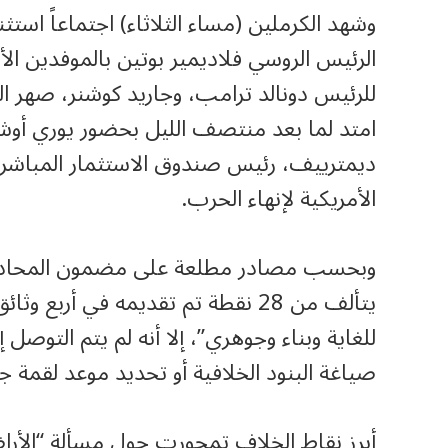
وشهد الكرملين (مساء الثلاثاء) اجتماعاً اس
الرئيس الروسي فلاديمير بوتين بالموفدين 
للرئيس دونالد ترامب، وجاريد كوشنر، صهر ا
امتد لما بعد منتصف الليل بحضور يوري أوش
ديمترييف، رئيس صندوق الاستثمار المباشر
الأمريكية لإنهاء الحرب.
وبحسب مصادر مطلعة على مضمون المحادثات 
يتألف من 28 نقطة تم تقديمه في أ
للغاية وبناء وجوهري”، إلا أنه لم يتم التوصل
صياغة البنود الخلافية أو تحديد موعد لقمة 
أبرز نقاط الخلاف تمحورت حول مسألة “الأرا