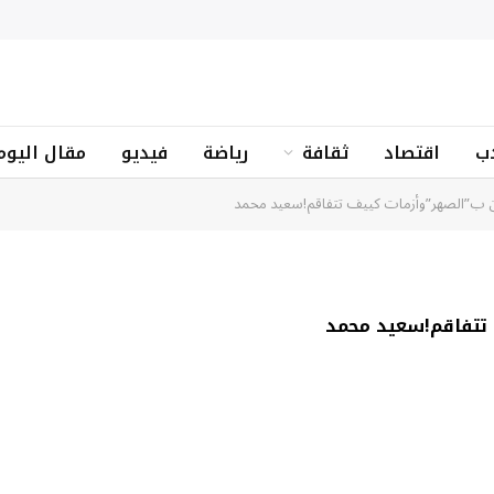
ب
اقتصاد
ثقافة
رياضة
فيديو
مقال اليوم
 ب”الصهر”وأزمات كييف تتفاقم!سعيد محمد
تتفاقم!سعيد محمد