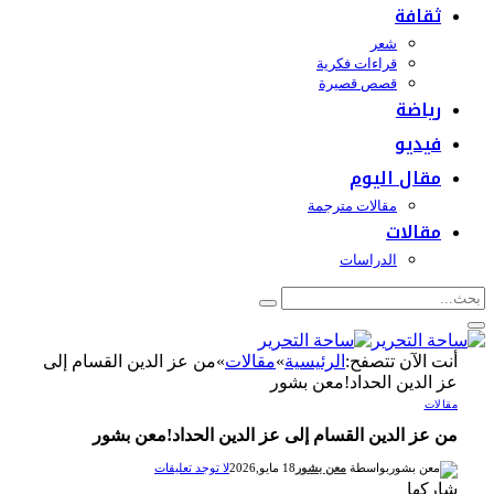
ثقافة
شعر
قراءات فكرية
قصص قصيرة
رياضة
فيديو
مقال اليوم
مقالات مترجمة
مقالات
الدراسات
أنت الآن تتصفح:
الرئيسية
»
مقالات
»
من عز الدين القسام إلى
عز الدين الحداد!معن بشور
مقالات
من عز الدين القسام إلى عز الدين الحداد!معن بشور
بواسطة
معن بشور
18 مايو,2026
لا توجد تعليقات
شاركها