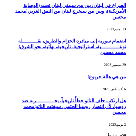
الصراع في لبنان: بين من سيبقي لبنان تحت (الوصاية
الأمريكية)، وبين من سيخرج لبنان من النفق الغربي!محمد
محسن
13 يونيو,2023
انضمام سورية إلى مبادرة الحزام والطريق، نقــــــــــلة
نوعــــــــــــية، استراتيجية، تاريخية، نهائية، نحو الشرق!
محمد محسن
29 سبتمبر,2023
من هي هالة جربوع!
6 أغسطس,2020
هل ارتكب حلف الناتو خطأً تاريخياً، بحــــــــــــربه ضد
روسيا، لأن انتصار روسيا الحتمي، سيفتت الناتو!محمد
محسن
2 يونيو,2023