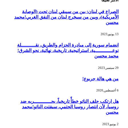
الأكثر تعليقاً
الصراع في لبنان: بين من سيبقي لبنان تحت (الوصاية
الأمريكية)، وبين من سيخرج لبنان من النفق الغربي!محمد
محسن
13 يونيو,2023
انضمام سورية إلى مبادرة الحزام والطريق، نقــــــــــلة
نوعــــــــــــية، استراتيجية، تاريخية، نهائية، نحو الشرق!
محمد محسن
29 سبتمبر,2023
من هي هالة جربوع!
6 أغسطس,2020
هل ارتكب حلف الناتو خطأً تاريخياً، بحــــــــــــربه ضد
روسيا، لأن انتصار روسيا الحتمي، سيفتت الناتو!محمد
محسن
2 يونيو,2023