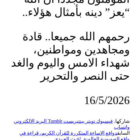
“يعز” دينه بأمثال هؤلاء..
رحمهم الله جميعا.. قادة
ومجاهدين ومواطنين،
شهداء الامس واليوم والغد
حتى النصر والتحرير
16/5/2026
شاركها.
فيسبوك
تويتر
بينتيريست
Tumblr
البريد الإلكتروني
واتساب
السابق
دوافع الإساءة المتكررة للقرآن الكريم، قراءة في
واقع الصهيونية العالمية..!غيث العبيدي