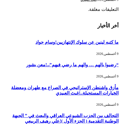
التعليقات مغلقة.
أخر الأخبار
ما كتبه لينين عن سلوك الإنتهازيين!وسام جواد
9 أغسطس,2026
“رضيوا بالهم … والهم ما رضي فيهم”،.!معن بشور
9 أغسطس,2026
مأزق واشنطن الإستراتيجي في الصراع مع طهران ومعضلة
الخيارات المستحيلة..!غيث العبيدي
9 أغسطس,2026
التحالف بين الحزب الشيوعي العراقي والبعث في ” الجبهة
الوطنية التقدمية ( الجزء الأول )!علي رهيف الربيعي