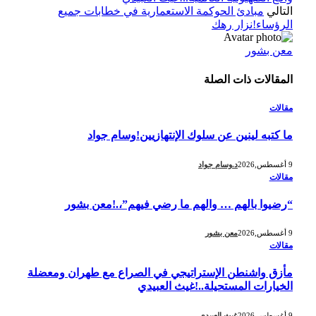
التالي
مبادئ الحوكمة الاستعمارية في خطابات جميع
الرؤساء!نزار رهك
معن بشور
المقالات
ذات الصلة
مقالات
ما كتبه لينين عن سلوك الإنتهازيين!وسام جواد
9 أغسطس,2026
د.وسام جواد
مقالات
“رضيوا بالهم … والهم ما رضي فيهم”،.!معن بشور
9 أغسطس,2026
معن بشور
مقالات
مأزق واشنطن الإستراتيجي في الصراع مع طهران ومعضلة
الخيارات المستحيلة..!غيث العبيدي
9 أغسطس,2026
غيث العبيدي