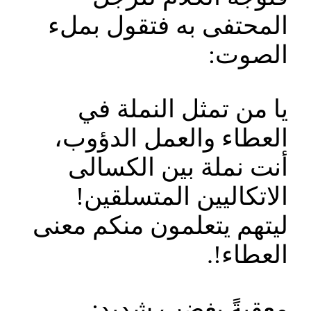
المحتفى به فتقول بملء
الصوت:
يا من تمثل النملة في
العطاء والعمل الدؤوب،
أنت نملة بين الكسالى
الاتكاليين المتسلقين!
ليتهم يتعلمون منكم معنى
العطاء!.
معقبةً بغضب شديد: