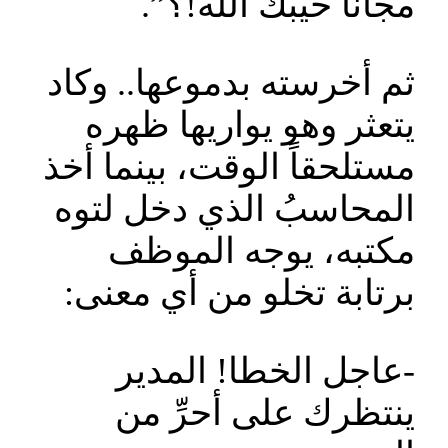
مجاناً خيبك الله!؟”.
ثم أخرسته بدموعها.. وكاد
يتعثر وهو يواريها ظهره
مستلحقاً الوقت، بينما أخذ
المحاسبُ الذي دخل لتوه
مكتبه، يوجه الموظف
برتابة تخلو من أي معنى:
-عاجل الخطا! المدير
ينتظرك على أحرِّ من