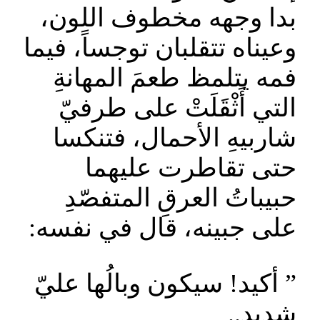
بدا وجهه مخطوف اللون،
وعيناه تتقلبان توجساً، فيما
فمه يتلمظ طعمَ المهانةِ
التي أَثْقَلَتْ على طرفيّ
شاربيهِ الأحمال، فتنكسا
حتى تقاطرت عليهما
حبيباتُ العرقِ المتفصّدِ
على جبينه، قال في نفسه:
” أكيد! سيكون وبالُها عليّ
شديد..