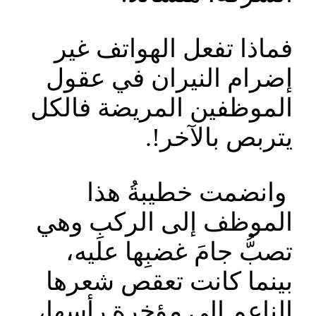
فماذا تفعل الهواتف غير
إضرام النيران في عقول
الموظفين المريضة فالكل
يتربص بالآخر!.
وانضمت خطيبةُ هذا
الموظف إلى الركبِ وهي
تصبُّ جامَ غضبِها عليه،
بينما كانت تعقص شعرها
الناعم إلى مؤخرة رأسها،