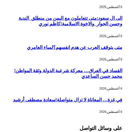
6 أغسطس,2026
الى ال سعود:متى تتعاملون مع اليمن من منطلق الندية
وحسن الجوار والاخوة الاسلامية!كاظم نوري
6 أغسطس,2026
متى يتوقف العرب عن هدم انفسهم؟لمياء العامري
6 أغسطس,2026
الفساد في العراق… معركة شرعية الدولة وثقة المواطن!
محمد حسن الساعدي
6 أغسطس,2026
في غزة… المعاناة لا تزال متواصلة!سعادة مصطفى أرشيد
6 أغسطس,2026
على وسائل التواصل