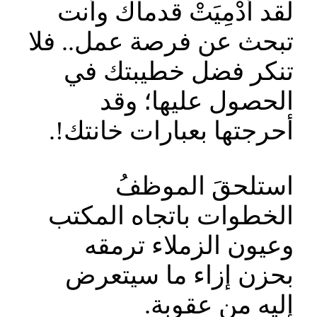
لقد أُدْمِيَتْ قدماك وأنت
تبحث عن فرصة عمل.. فلا
تنكر فضل خطيبتك في
الحصول عليها؛ وقد
أحرجتها بعبارات خانتك!.
استلحقَ الموظفُ
الخطوات باتجاه المكتب
وعيون الزملاء ترمقه
بحزن إزاء ما سيتعرض
إليه من عقوبة.