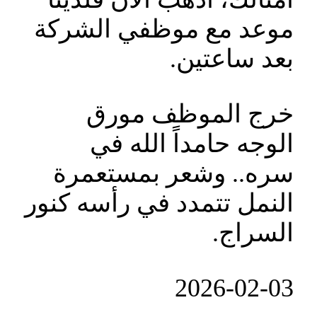
موعد مع موظفي الشركة
بعد ساعتين.
خرج الموظف مورق
الوجه حامداً الله في
سره.. وشعر بمستعمرة
النمل تتمدد في رأسه كنور
السراج.
‎2026-‎02-‎03