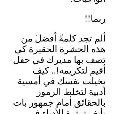
ربما!!
ألم تجد كلمةً أفضلَ من
هذه الحشرة الحقيرة كي
تصف بها مديرك في حفل
أقيم لتكريمه!.. كيف
تخيلت نفسك في أمسية
أدبية لتخلط الرموز
بالحقائق أمام جمهور بات
يأنف ثرثرة الأدباء في