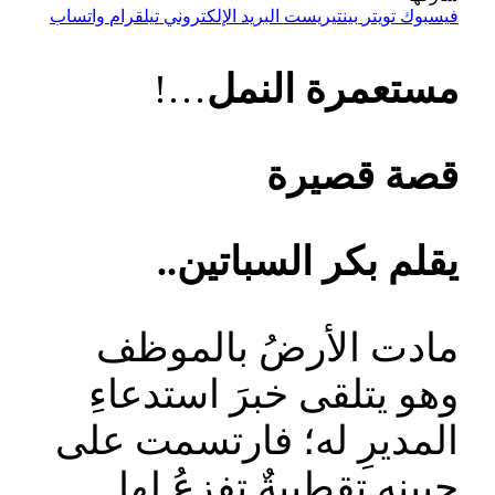
فيسبوك
تويتر
بينتيريست
البريد الإلكتروني
تيلقرام
واتساب
مستعمرة النمل
…!
قصة قصيرة
يقلم بكر السباتين..
مادت الأرضُ بالموظف
وهو يتلقى خبرَ استدعاءِ
المديرِ له؛ فارتسمت على
جبينهِ تقطيبةٌ تفزعُ لها