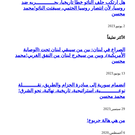
هل ارتكب حلف الناتو خطأً تاريخياً، بحــــــــــــربه ضد
روسيا، لأن انتصار روسيا الحتمي، سيفتت الناتو!محمد
محسن
2 يونيو,2023
الأكثر تعليقاً
الصراع في لبنان: بين من سيبقي لبنان تحت (الوصاية
الأمريكية)، وبين من سيخرج لبنان من النفق الغربي!محمد
محسن
13 يونيو,2023
انضمام سورية إلى مبادرة الحزام والطريق، نقــــــــــلة
نوعــــــــــــية، استراتيجية، تاريخية، نهائية، نحو الشرق!
محمد محسن
29 سبتمبر,2023
من هي هالة جربوع!
6 أغسطس,2020