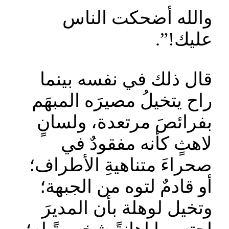
والله أضحكت الناس
عليك!”.
قال ذلك في نفسه بينما
راح يتخيلُ مصيرَه المبهَم
بفرائصَ مرتعدة، ولسانٍ
لاهثٍ كأنه مفقودٌ في
صحراءَ متناهيةِ الأطراف؛
أو قادمٌ لتوه من الجبهة؛
وتخيل لوهلة بأن المديرَ