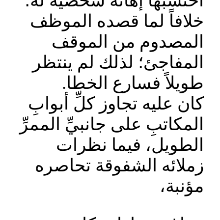
احتسبها إهانةً شخصيةً له؛
خلافاً لما قصده الموظف
المصدوم من الموقف
المفاجئ؛ لذلك لم ينتظر
طويلاً فسارع الخطا.
كان عليه تجاوز كلِّ أبوابِ
المكاتبِ على جانبيِّ الممرِّ
الطويل، فيما نظرات
زملائه الشفوقة تحاصره
مؤنبة،