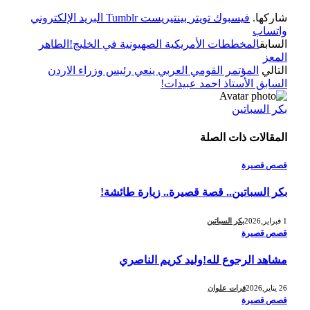
شاركها.
فيسبوك
تويتر
بينتيريست
Tumblr
البريد الإلكتروني
واتساب
السابق
المخططات الأمريكية الصهيونية في الخليج!الطاهر
المعز
التالي
المؤتمر القومي العربي ينعي رئيس وزراء الاردن
السابق الأستاذ احمد عبيدات!
بكر السباتين
المقالات
ذات الصلة
قصص قصيرة
بكر السباتين.. قصة قصيرة.. زيارة طائشة!
1 فبراير,2026
بكر السباتين
قصص قصيرة
مشاهد الرجوع لله!وليد كريم الناصري
26 يناير,2026
فرات علوان
قصص قصيرة