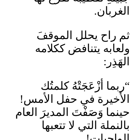
الغربان.
ثم راح يحلل الموقفَ
ولعابه يتنافض ككلامه
الهَذِر:
“ربما أزْعَجَتْهُ كلمتُك
الأخيرة في حفل الأمس!
حينما وَصَفْتَ المديرَ العام
بالنملة التي لا تتعبها
الواجبات!