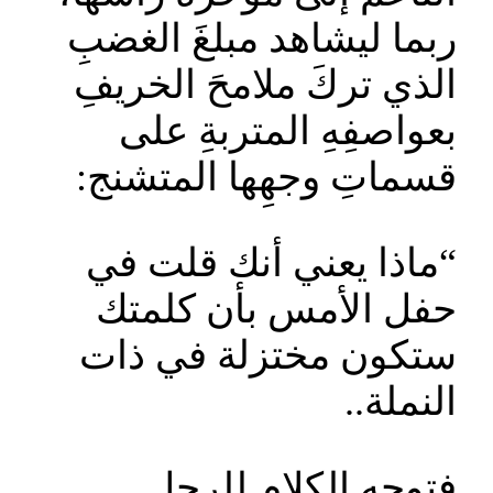
ربما ليشاهد مبلغَ الغضبِ
الذي تركَ ملامحَ الخريفِ
بعواصفِهِ المتربةِ على
قسماتِ وجهِها المتشنج:
“ماذا يعني أنك قلت في
حفل الأمس بأن كلمتك
ستكون مختزلة في ذات
النملة..
فتوجه الكلام للرجل