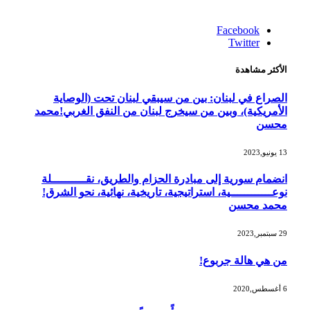
Facebook
Twitter
الأكثر مشاهدة
الصراع في لبنان: بين من سيبقي لبنان تحت (الوصاية
الأمريكية)، وبين من سيخرج لبنان من النفق الغربي!محمد
محسن
13 يونيو,2023
انضمام سورية إلى مبادرة الحزام والطريق، نقــــــــــلة
نوعــــــــــــية، استراتيجية، تاريخية، نهائية، نحو الشرق!
محمد محسن
29 سبتمبر,2023
من هي هالة جربوع!
6 أغسطس,2020