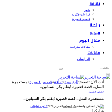
ثقافة
شعر
قراءات فكرية
قصص قصيرة
رياضة
فيديو
مقال اليوم
مقالات مترجمة
مقالات
الدراسات
أنت الآن تتصفح:
الرئيسية
»
ثقافة
»
قصص قصيرة
»
مستعمرة
النمل.. قصة قصيرة !بقلم بكر السباتين..
قصص قصيرة
مستعمرة النمل.. قصة قصيرة !بقلم بكر السباتين..
بواسطة
بكر السباتين
3 فبراير,2026
لا توجد تعليقات
شاركها