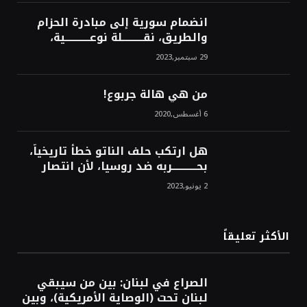
انضمام سورية إلى مبادرة الحزام
والطريق، نقــــــــــلة نوعــــــــــــية،
استراتيجية، تاريخية، نهائية، نحو
29 سبتمبر,2023
الشرق!محمد محسن
من هي هالة جربوع!
6 أغسطس,2020
هل ارتكب حلف الناتو خطأً تاريخياً،
بحــــــــــــربه ضد روسيا، لأن انتصار
روسيا الحتمي، سيفتت الناتو!محمد
2 يونيو,2023
محسن
الأكثر تعليقاً
الصراع في لبنان: بين من سيبقي
لبنان تحت (الوصاية الأمريكية)، وبين