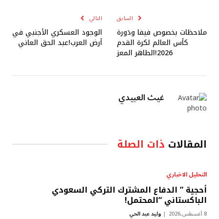
الإلكتروني
السابق
التالي
ملاحظات بخصوص فيفا ودَورة
الوجود العسكري الأجنبي في
كأس العالم لكرة القدم
أرض العرب!عبد الحق العاني
2026!الطاهر المعز
غيث العبيدي
المقالات
ذات الصلة
التحليل الاخباري
أحجية ” الدفاع المشترك التركي السعودي
الباكستاني “المحتمل!
8 أغسطس,2026
وليد عبد الحي