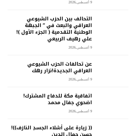
9 أغسطس,2026
التحالف بين الحزب الشيوعي
العراقي والبعث في ” الجبهة
الوطنية التقدمية ( الجزء الأول )!
علي رهيف الربيعي
9 أغسطس,2026
عن تحالفات الحزب الشيوعي
العراقي الجديدة!نزار رهك
9 أغسطس,2026
اتفاقية مكة للدفاع المشترك!
اضحوي جفال محمد
9 أغسطس,2026
(( زيارة على أشلاء الجسدِ النازف))!
حسن جمال الدين