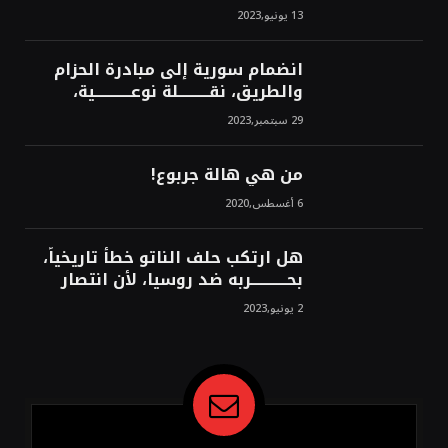
من سيخرج لبنان من النفق الغربي!
13 يونيو,2023
محمد محسن
انضمام سورية إلى مبادرة الحزام
والطريق، نقــــــــــلة نوعــــــــــــية،
استراتيجية، تاريخية، نهائية، نحو
29 سبتمبر,2023
الشرق!محمد محسن
من هي هالة جربوع!
6 أغسطس,2020
هل ارتكب حلف الناتو خطأً تاريخياً،
بحــــــــــــربه ضد روسيا، لأن انتصار
روسيا الحتمي، سيفتت الناتو!محمد
2 يونيو,2023
محسن