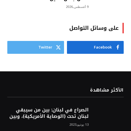
9 أغسطس,2026
على وسائل التواصل
Twitter
Facebook
الأكثر مشاهدة
الصراع في لبنان: بين من سيبقي
لبنان تحت (الوصاية الأمريكية)، وبين
من سيخرج لبنان من النفق الغربي!
13 يونيو,2023
محمد محسن