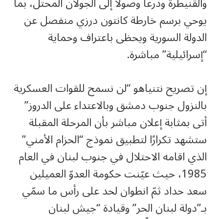
والقنيطرة ودرعا وصولًا إلى الجولان المحتل، بما
يوحي برسم خارطة كانتون درزي منفصل عن
الدولة السورية ويحظى باعتراف وحماية
“إسرائيلية” مباشرة.
إن تصريح نتنياهو “لن نسمح للقوات العسكرية
بالنزول جنوب دمشق وبالاعتداء على الدروز”
أتى بمثابة إعلان مباشر بأن المرحلة المقبلة
ستشهد تكرارًا لتطبيق نموذج “الحزام الأمني”
الذي اقامه الاحتلال في جنوب لبنان في العام
1985، حيث عيّنت حكومة العدوّ العميلين
سعد حداد ثمّ انطوان لحد على رأس ما سمّي
بـ”دولة لبنان الحر” وقيادة “جيش لبنان