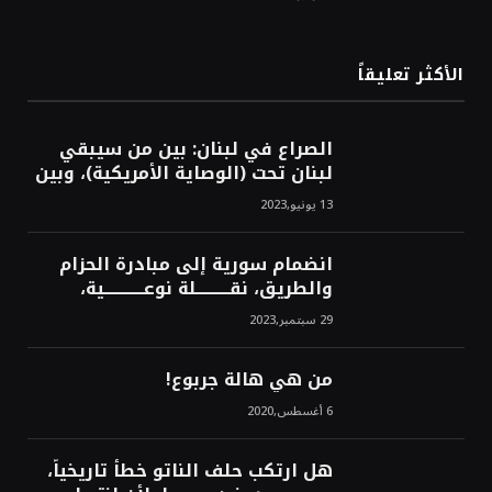
محسن
الأكثر تعليقاً
الصراع في لبنان: بين من سيبقي
لبنان تحت (الوصاية الأمريكية)، وبين
من سيخرج لبنان من النفق الغربي!
13 يونيو,2023
محمد محسن
انضمام سورية إلى مبادرة الحزام
والطريق، نقــــــــــلة نوعــــــــــــية،
استراتيجية، تاريخية، نهائية، نحو
29 سبتمبر,2023
الشرق!محمد محسن
من هي هالة جربوع!
6 أغسطس,2020
هل ارتكب حلف الناتو خطأً تاريخياً،