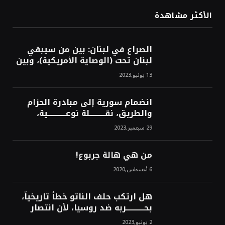
الأكثر مشاهدة
الصراع في لبنان: بين من سيبقي
لبنان تحت (الوصاية الأمريكية)، وبين
من سيخرج لبنان من النفق الغربي!
13 يونيو,2023
محمد محسن
انضمام سورية إلى مبادرة الحزام
والطريق، نقــــــــــلة نوعــــــــــــية،
استراتيجية، تاريخية، نهائية، نحو
29 سبتمبر,2023
الشرق!محمد محسن
من هي هالة جربوع!
6 أغسطس,2020
هل ارتكب حلف الناتو خطأً تاريخياً،
بحــــــــــــربه ضد روسيا، لأن انتصار
روسيا الحتمي، سيفتت الناتو!محمد
2 يونيو,2023