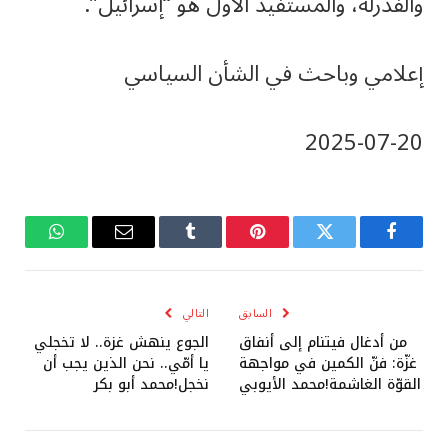
والفدرلة، والمستفيد الأول هو “إسرائيل”.
إعلامي وباحث في الشأن السياسي
‎2025-‎07-‎20
فيسبوك
تويتر
بينتيريست
Tumblr
البريد
واتساب
الإلكتروني
السابق
التالي
من أدغال فيتنام إلى أنفاق
الجوع ينهش غزة.. لا تخجلي
غزّة: فنّ الكمين في مواجهة
يا أمّي.. نحن الذين يجب أن
القوّة الغاشمة!محمد الأيوبي
نخجل!محمد أبو بكر