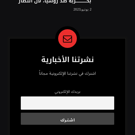
بحــــــــــــربه ضد روسيا، لأن انتصار
روسيا الحتمي، سيفتت الناتو!محمد
2 يونيو,2023
محسن
نشرتنا الأخبارية
اشترك في نشرتنا الإلكترونية مجاناً
بريدك الإلكتروني