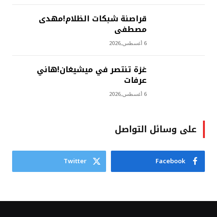
‫قراصنة شبكات الظلام!مهدى
مصطفى
6 أغسطس,2026
غزة تنتصر في ميشيغان!هاني
عرفات
6 أغسطس,2026
على وسائل التواصل
Twitter
Facebook