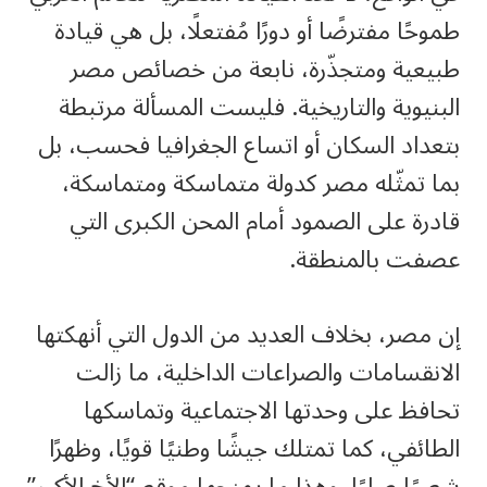
طموحًا مفترضًا أو دورًا مُفتعلًا، بل هي قيادة
طبيعية ومتجذّرة، نابعة من خصائص مصر
البنيوية والتاريخية. فليست المسألة مرتبطة
بتعداد السكان أو اتساع الجغرافيا فحسب، بل
بما تمثّله مصر كدولة متماسكة ومتماسكة،
قادرة على الصمود أمام المحن الكبرى التي
عصفت بالمنطقة.
إن مصر، بخلاف العديد من الدول التي أنهكتها
الانقسامات والصراعات الداخلية، ما زالت
تحافظ على وحدتها الاجتماعية وتماسكها
الطائفي، كما تمتلك جيشًا وطنيًا قويًا، وظهرًا
شعبيًا صلبًا. وهذا ما يمنحها موقع “الأخ الأكبر”