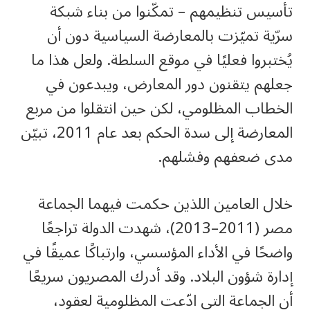
تأسيس تنظيمهم – تمكّنوا من بناء شبكة
سرّية تميّزت بالمعارضة السياسية دون أن
يُختبروا فعليًا في موقع السلطة. ولعل هذا ما
جعلهم يتقنون دور المعارض، ويبدعون في
الخطاب المظلومي، لكن حين انتقلوا من مربع
المعارضة إلى سدة الحكم بعد عام 2011، تبيّن
مدى ضعفهم وفشلهم.
خلال العامين اللذين حكمت فيهما الجماعة
مصر (2011–2013)، شهدت الدولة تراجعًا
واضحًا في الأداء المؤسسي، وارتباكًا عميقًا في
إدارة شؤون البلاد. وقد أدرك المصريون سريعًا
أن الجماعة التي ادّعت المظلومية لعقود،