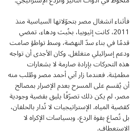
ملحوظ في أدوات التأثير والردع الإستراتيجي.
فأثناء انشغال مصر بتحوّلاتها السياسية منذ
2011، كانت إثيوبيا، بخُبث ودهاء، تمضي
قدمًا في بناء سدّ النهضة، وسط تواطؤ صامت
ودعم إسرائيلي متغلغل. وكان الأجدى أن تواجه
هذه التحركات بإرادة صارمة لا بشعارات
مطمئِنة. فعندما زار آبي أحمد مصر وطُلب منه
أن يُقسم على المسرح بعدم الإضرار بمصالح
مصر، لم يكن ذلك تصرّفًا يليق بقضية وجودية
كقضية المياه. الإستراتيجيات لا تُدار بالحلفان،
بل تُصاغ بقوة الردع، وبسياسات الإكراه لا
الاستعطاف.