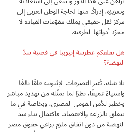
تراهن على هذا الدور وتسعى إلى استعادته
وتعزيزه، إدراكًا منها لحاجة الوطن العربي إلى
مركز ثقل حقيقي يملك مقوّمات القيادة لا
مجرّد أدواتها الظرفية.
هل تقلقكم غطرسة إثيوبيا في قضية سدّ
النهضة؟
بلا شك، تُثير التصرفات الإثيوبية قلقًا بالغًا
واستياءً عميقًا، نظرًا لما تمثّله من تهديد مباشر
وخطير للأمن القومي المصري، وبخاصة في ما
يتعلق بالزراعة والاقتصاد. فاكتمال بناء سد
النهضة من دون اتفاق ملزم يراعي حقوق مصر