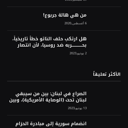
الشرق!محمد محسن
من هي هالة جربوع!
6 أغسطس,2020
هل ارتكب حلف الناتو خطأً تاريخياً،
بحــــــــــــربه ضد روسيا، لأن انتصار
روسيا الحتمي، سيفتت الناتو!محمد
2 يونيو,2023
محسن
الأكثر تعليقاً
الصراع في لبنان: بين من سيبقي
لبنان تحت (الوصاية الأمريكية)، وبين
من سيخرج لبنان من النفق الغربي!
13 يونيو,2023
محمد محسن
انضمام سورية إلى مبادرة الحزام