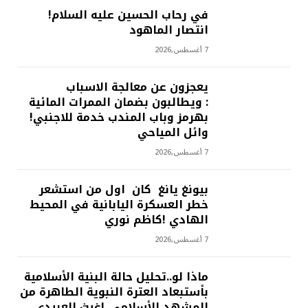
في رحاب الحسين عليه السلام!
انتصار الماهود
7 أغسطس,2026
يعجزون عن معالجة الاسباب
: ويطالبون بضمان الممرات المائية
بهرمز وباب المندب خدمة للاجنبي!
وائل المياحي
7 أغسطس,2026
بيونغ يانغ كان اول من استشعر
خطر العسكرة اليابانية في المحيط
الهادي !كاظم نوري
7 أغسطس,2026
ماذا لو..تحليل حالة البنية الأسلامية
بأستبعاد العترة النبوية الطاهرة من
المشهد الأسلامي..!غيث العبيدي