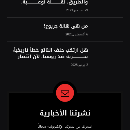
والطريق، نقــــــــــلة نوعــــــــــــية،
استراتيجية، تاريخية، نهائية، نحو
29 سبتمبر,2023
الشرق!محمد محسن
من هي هالة جربوع!
6 أغسطس,2020
هل ارتكب حلف الناتو خطأً تاريخياً،
بحــــــــــــربه ضد روسيا، لأن انتصار
روسيا الحتمي، سيفتت الناتو!محمد
2 يونيو,2023
محسن
نشرتنا الأخبارية
اشترك في نشرتنا الإلكترونية مجاناً