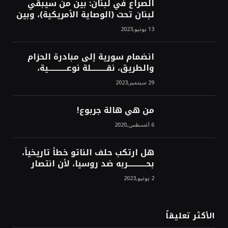
الصراع في لبنان: بين من سيبقي
لبنان تحت (الوصاية الأمريكية)، وبين
من سيخرج لبنان من النفق الغربي!
13 يونيو,2023
محمد محسن
انضمام سورية إلى مبادرة الحزام
والطريق، نقــــــــــلة نوعــــــــــــية،
استراتيجية، تاريخية، نهائية، نحو
29 سبتمبر,2023
الشرق!محمد محسن
من هي هالة جربوع!
6 أغسطس,2020
هل ارتكب حلف الناتو خطأً تاريخياً،
بحــــــــــــربه ضد روسيا، لأن انتصار
روسيا الحتمي، سيفتت الناتو!محمد
2 يونيو,2023
محسن
الأكثر تعليقاً