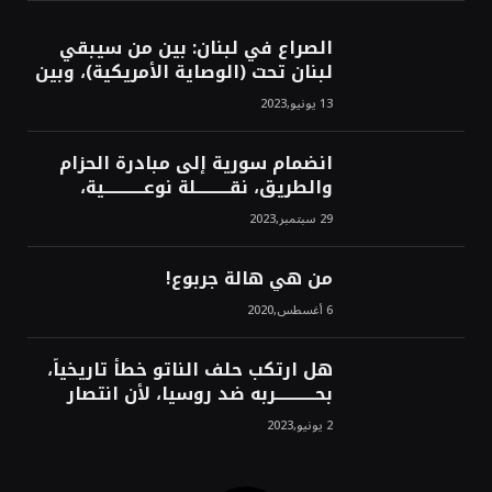
الصراع في لبنان: بين من سيبقي
لبنان تحت (الوصاية الأمريكية)، وبين
من سيخرج لبنان من النفق الغربي!
13 يونيو,2023
محمد محسن
انضمام سورية إلى مبادرة الحزام
والطريق، نقــــــــــلة نوعــــــــــــية،
استراتيجية، تاريخية، نهائية، نحو
29 سبتمبر,2023
الشرق!محمد محسن
من هي هالة جربوع!
6 أغسطس,2020
هل ارتكب حلف الناتو خطأً تاريخياً،
بحــــــــــــربه ضد روسيا، لأن انتصار
روسيا الحتمي، سيفتت الناتو!محمد
2 يونيو,2023
محسن