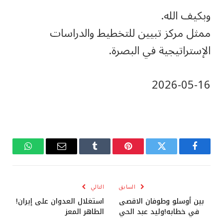
وبكيف الله.
ممثل مركز تبيين للتخطيط والدراسات
الإستراتيجية في البصرة.
‎2026-‎05-‎16
فيسبوك
تويتر
بينتيريست
Tumblr
البريد
واتساب
الإلكتروني
السابق
التالي
بين أوسلو وطوفان الاقصى
استغلال العدوان على إيران!
في خطابه!وليد عبد الحي
الطاهر المعز