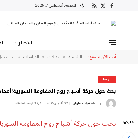
الجمعة, أغسطس 7, 2026
X
فيسبوك
RSS
(Twitter)
صفحة سياسية ثقافية تعنى بهموم الوطن والمواطن العراقي
الاخبار
اد
أنت الآن تتصفح:
الرئيسية
مقالات
الدراسات
بحث حول ح
»
»
»
الدراسات
بحث حول حركة أشباح روح المقاومة السورية!أعد
بواسطة
فرات علوان
22 أكتوبر,2025
لا توجد تعليقات
بحث حول حركة أشباح روح المقاومة السورية
شاركها