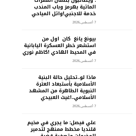
: ويطالبون بضمان الممرات
المائية بهرمز وباب المندب
خدمة للاجنبي!وائل المياحي
7 أغسطس,2026
بيونغ يانغ كان اول من
استشعر خطر العسكرة اليابانية
في المحيط الهادي !كاظم نوري
7 أغسطس,2026
ماذا لو..تحليل حالة البنية
الأسلامية بأستبعاد العترة
النبوية الطاهرة من المشهد
الأسلامي..!غيث العبيدي
7 أغسطس,2026
علي فيصل: ما يجري في مخيم
قلنديا مخطط ممنهج لتدمير
المخيمات وتصفية قضية