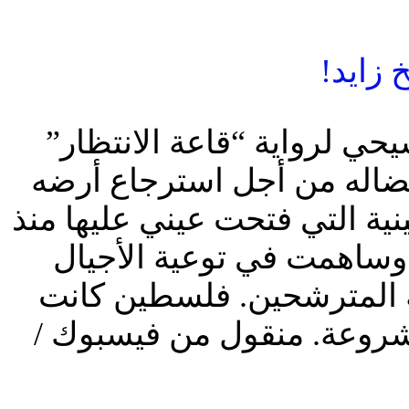
 زايد!
حي لرواية “قاعة الانتظار”
نضاله من أجل استرجاع أرضه
نية التي فتحت عيني عليها منذ
وساهمت في توعية الأجيال
ة المترشحين. فلسطين كانت
روعة. منقول من فيسبوك /