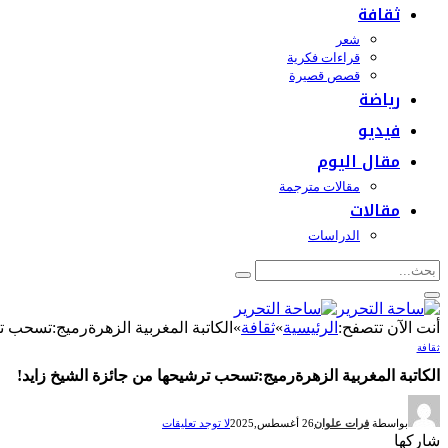
ثقافة
شعر
قراءات فكرية
قصص قصيرة
رياضة
فيديو
مقال اليوم
مقالات مترجمة
مقالات
الدراسات
أنت الآن تتصفح:
الرئيسية
»
ثقافة
»
الكاتبة المغربية الزهرةرميج:تسحب ت
ثقافة
الكاتبة المغربية الزهرةرميج:تسحب ترشيحها من جائزة الشيخ زايد!
بواسطة
فرات علوان
26 أغسطس,2025
لا توجد تعليقات
شاركها