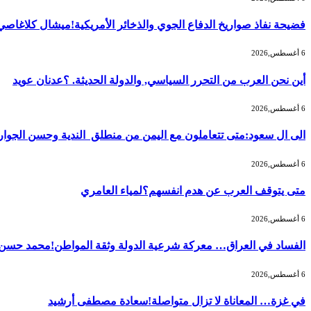
فضيحة نفاذ صواريخ الدفاع الجوي والذخائر الأمريكية!ميشال كلاغاصي
6 أغسطس,2026
أين نحن العرب من التحرر السياسي, والدولة الحديثة. ؟عدنان عويد
6 أغسطس,2026
الى ال سعود:متى تتعاملون مع اليمن من منطلق الندية وحسن الجوار 
6 أغسطس,2026
متى يتوقف العرب عن هدم انفسهم؟لمياء العامري
6 أغسطس,2026
الفساد في العراق… معركة شرعية الدولة وثقة المواطن!محمد حسن
6 أغسطس,2026
في غزة… المعاناة لا تزال متواصلة!سعادة مصطفى أرشيد