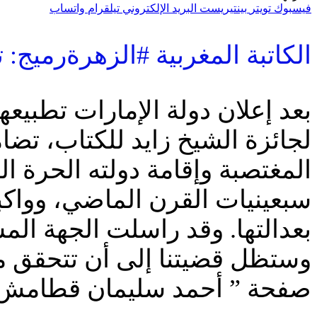
فيسبوك
تويتر
بينتيريست
البريد الإلكتروني
تيلقرام
واتساب
الكاتبة المغربية #الزهرةرميج:
بعد إعلان دولة الإمارات تطبيع
لجائزة الشيخ زايد للكتاب، تض
المغتصبة وإقامة دولته الحرة ا
سبعينيات القرن الماضي، وواك
بعدالتها. وقد راسلت الجهة ا
وستظل قضيتنا إلى أن تتحقق 
صفحة ” أحمد سليمان قطامش 