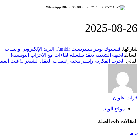
‎2025-‎08-‎26
شاركها.
فيسبوك
تويتر
بينتيريست
Tumblr
البريد الإلكتروني
واتساب
السابق
الجبهة الشعبية تعقد سلسلة لقاءات مع الأحزاب التونسية!
التالي
الحرب الفكرية وإستراتيجية إغتصاب العقل الشيعي..!غيث العبي
فرات علوان
موقع الويب
المقالات
ذات الصلة
ثقافة