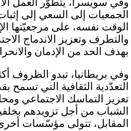
وفي سويسرا، يتطوّر العمل الا
الجمعيات إلى السعي إلى إثبات 
الوقت نفسه، على مرجعيّتها ال
والتطرف وتعزيز الاندماج الاجت
بهدف الحد من الإدمان والانحر
وفي بريطانيا، تبدو الظروف أكث
التعدّدية الثقافية التي تسمح 
تعزيز التماسك الاجتماعي ومحا
الشباب من أجل تزويدهم بخلفية
المقابل، تتولى مؤسّسات أخرى 