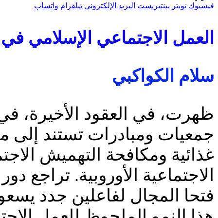
فيسبوك
تويتر
بينتيريست
البريد الإلكتروني
تيلقرام
واتساب
العمل الاجتماعي الإسلامي في أ
سلام الكواكبي
ظهرت، في العقود الأخيرة، في 
جمعيات ومبادرات تستند إلى م
غذائية ومكافحة التهميش الاجت
الاجتماعية الأوروبية. تراجع دو
فتحا المجال لفاعلين جدد يسعو
هذا النمو الملحوظ للعمل الاجت