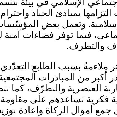
جتماعي الإسلامي في بيئة تتسم 
التزامها بمبادئ الحياد واحترام
إسلامية. وتعمل بعض المؤسّسا
ماعي، فيما توفر فضاءات آمنة لل
اف والتطرف.
ر ملاءمةً بسبب الطابع التعدّد
بقدر أكبر من المبادرات المجتم
ربة العنصرية والتطرّف، كما تن
 فكرية تساعدهم على مقاومة ال
جمع أموال الزكاة وإعادة توزيع