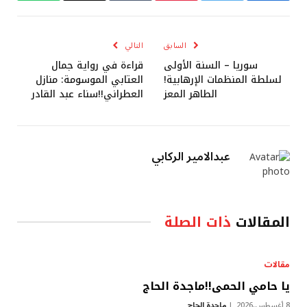
الإلكتروني
السابق
التالي
سوريا – السنة الأولى
قراءة في رواية جمال
لسلطة المنظمات الإرهابية!
العتابي الموسومة: منازل
الطاهر المعز
العطراني!!سناء عبد القادر
عبدالامير الركابي
المقالات
ذات الصلة
مقالات
يا حامي الحمى!!ماجدة الحاج
8 أغسطس,2026
ماجدة الحاج