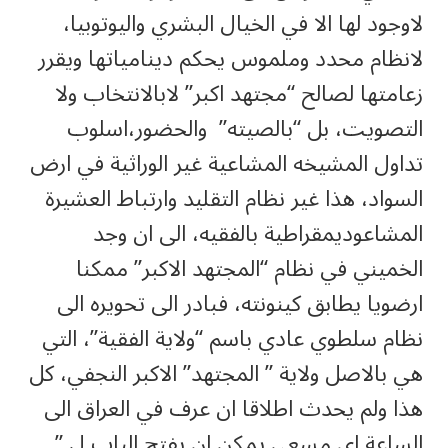
لاوجود لها الا في الخيال البشري واليوتوبيا،
لانظام محدد وملموس يحكم دينامياتها ويقرر
زعامتها لصالح “مجتهد اكبر” لابالانتخاب ولا
التصويت، بل “بالصيته” والحضور،اسلوب
تداول المشيخه المشاعية غير الوراثية في ارض
السواد، هذا غير نظام التقليد وارتباط العشيرة
المشاعوديمقراطية بالفقيه، الى ان وجد
الخميني في نظام “المجتهد الاكبر” ممكنا
ارضويا يطابق كينونته، فبادر الى تحويره الى
نظام سلطوي عادي باسم “ولاية الفقية”، التي
هي بالاصل ولاية ” المجتهد” الاكبر النجفي، كل
هذا ولم يحدث اطلاقا ان عرف في العراق الى
الساعة اي مسعى يمكن ان يفتح الباب ل ”