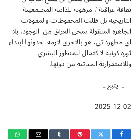
ثقافة عراقية”، مرهونه للذاتيه المجتمعيية
التاريخيه بل ظلت المحفوظات والمقولات
الجاهزه المنقولة تمحي العراق من الوجود، بلا
اي مظهرذاتي، هو بالاحرى لازمه، حدوثها ابتداء
ثورة كونيه لااكتمال للمنظور البشري
وللاستمرارية الحياتيه من دونها.
ـ يتبع ـ
‎2025-‎12-‎02
فيسبوك
تويتر
بينتيريست
Tumblr
البريد
واتساب