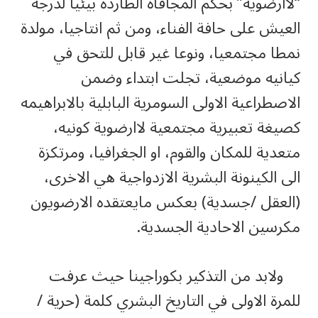
“لاارضوية” بحكم المجافاة الطاردة بيئيا لدرجة
العيش على حافة الفناء، ومن ثم انتاجيا، مولدة
نمطا مجتمعيا، ونوعا غير قابل للتحق في
كيانيه موضعية، تجلت ابتداء وضمن
الاصطراعية الاولى السومرية البابلية بالابراهيمه
كصيغة تعبيرية مجتمعية لاارضوية كونيه،
متعدية للمكان والقوم، او الجغرافيا، ومرتكزة
الى الكينونة البشرية الازدواجية هي الاخرى،
(العقل /جسدية) بعكس مايعتقده الارضويون
مكرسين الاحادية الجسدية.
ولابد من التذكير بكوراجينا حيث عرفت
للمرة الاولى في التاريخ البشري كلمة (حرية /