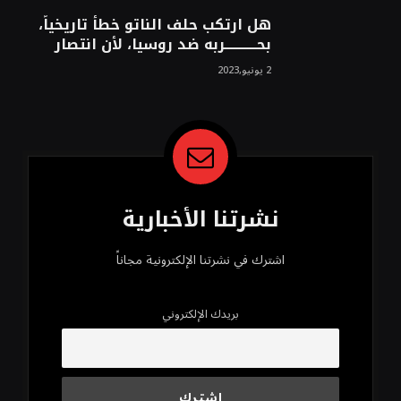
هل ارتكب حلف الناتو خطأً تاريخياً،
بحــــــــــــربه ضد روسيا، لأن انتصار
روسيا الحتمي، سيفتت الناتو!محمد
2 يونيو,2023
محسن
نشرتنا الأخبارية
اشترك في نشرتنا الإلكترونية مجاناً
بريدك الإلكتروني