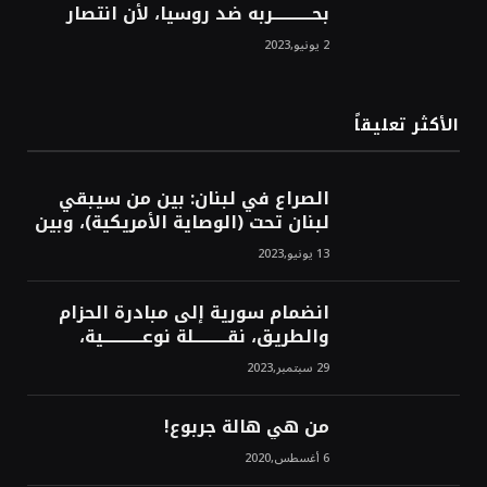
بحــــــــــــربه ضد روسيا، لأن انتصار
روسيا الحتمي، سيفتت الناتو!محمد
2 يونيو,2023
محسن
الأكثر تعليقاً
الصراع في لبنان: بين من سيبقي
لبنان تحت (الوصاية الأمريكية)، وبين
من سيخرج لبنان من النفق الغربي!
13 يونيو,2023
محمد محسن
انضمام سورية إلى مبادرة الحزام
والطريق، نقــــــــــلة نوعــــــــــــية،
استراتيجية، تاريخية، نهائية، نحو
29 سبتمبر,2023
الشرق!محمد محسن
من هي هالة جربوع!
6 أغسطس,2020