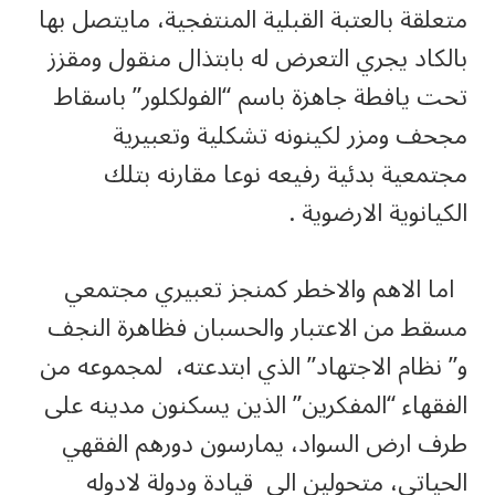
متعلقة بالعتبة القبلية المنتفجية، مايتصل بها
بالكاد يجري التعرض له بابتذال منقول ومقزز
تحت يافطة جاهزة باسم “الفولكلور” باسقاط
مجحف ومزر لكينونه تشكلية وتعبيرية
مجتمعية بدئية رفيعه نوعا مقارنه بتلك
الكيانوية الارضوية .
اما الاهم والاخطر كمنجز تعبيري مجتمعي
مسقط من الاعتبار والحسبان فظاهرة النجف
و” نظام الاجتهاد” الذي ابتدعته، لمجموعه من
الفقهاء “المفكرين” الذين يسكنون مدينه على
طرف ارض السواد، يمارسون دورهم الفقهي
الحياتي، متحولين الى قيادة ودولة لادوله