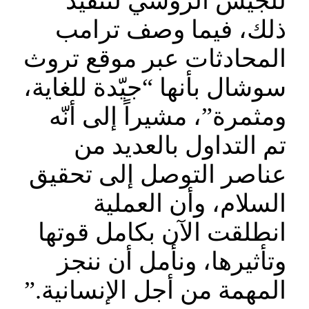
للجيش الروسيّ لتنفيذ
ذلك، فيما وصف ترامب
المحادثات عبر موقع تروث
سوشال بأنها “جيّدة للغاية،
ومثمرة”، مشيراً إلى أنّه
تم التداول بالعديد من
عناصر التوصل إلى تحقيق
السلام، وأن العملية
انطلقت الآن بكامل قوتها
وتأثيرها، ونأمل أن ننجز
المهمة من أجل الإنسانية.”