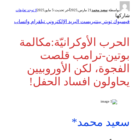
بواسطة
سعيد محمد
21 مارس,2025
آخر تحديث:
5 مايو,2025
لا توجد تعليقات
شاركها
فيسبوك
تويتر
بينتيريست
البريد الإلكتروني
تيلقرام
واتساب
الحرب الأوكرانيّة:مكالمة
بوتين-ترامب قلصت
الفجوة، لكن الأوروبيين
يحاولون افساد الحفل!
سعيد محمد*