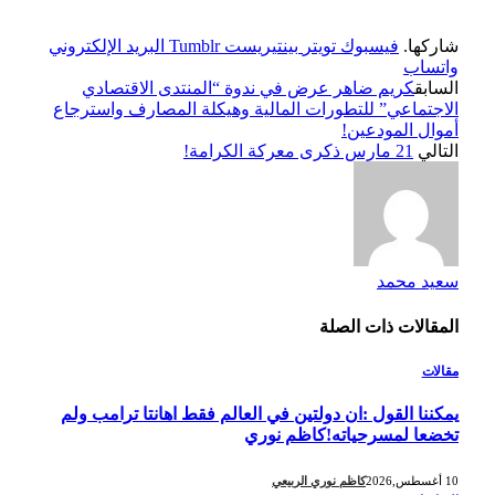
شاركها.
فيسبوك
تويتر
بينتيريست
Tumblr
البريد الإلكتروني
واتساب
السابق
كريم ضاهر عرض في ندوة “المنتدى الاقتصادي
الاجتماعي” للتطورات المالية وهيكلة المصارف واسترجاع
أموال المودعين!
التالي
21 مارس ذكرى معركة الكرامة!
سعيد محمد
المقالات
ذات الصلة
مقالات
يمكننا القول :ان دولتين في العالم فقط اهانتا ترامب ولم
تخضعا لمسرحياته!كاظم نوري
10 أغسطس,2026
كاظم نوري الربيعي