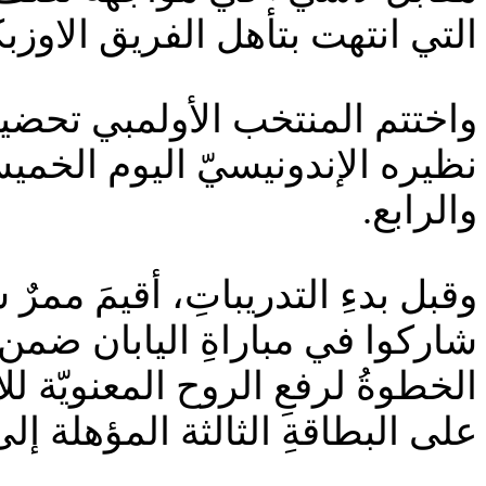
التي انتهت بتأهل الفريق الاوزب
واختتم المنتخب الأولمبي تحضير
نظيره الإندونيسيّ اليوم الخميس
والرابع.
وقبل بدءِ التدريباتِ، أقيمَ ممرٌ
الخطوةُ لرفعِ الروح المعنويّة لل
على البطاقةِ الثالثة المؤهلة إلى 