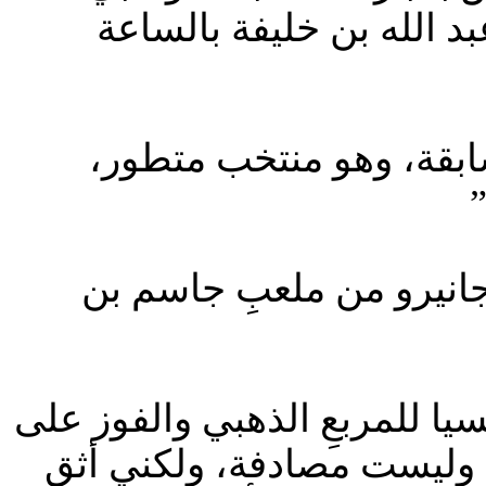
د الله بن خليفة بالساعة
سابقة، وهو منتخب متطور،
”
 جانيرو من ملعبِ جاسم بن
ا للمربعِ الذهبي والفوز على
 وليست مصادفة، ولكني أثق