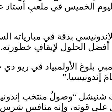
ليوم الخميس في ملعبِ أستاد عب
لإندونيسي بدقة في مبارياته ال
دِ أفضل الحلول لإيقافِ خطورته.
مبي بلوغ الأولمبياد في ريو دي
مَ إندونيسيا.”
َ شنيشل “وصولُ منتخب إندونيسي
ليل على قوته، وإنه منافس شرس