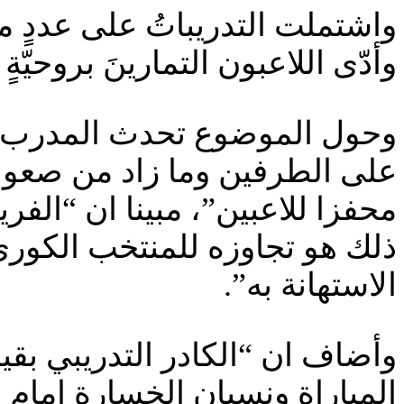
واشتملت التدريباتُ على عددٍ م
وأدّى اللاعبون التمارينَ بروحيّةٍ 
وحول الموضوع تحدث المدرب علي
على الطرفين وما زاد من صعوبتها
محفزا للاعبين”، مبينا ان “الف
ذلك هو تجاوزه للمنتخب الكوري
الاستهانة به”.
وأضاف ان “الكادر التدريبي بقي
المباراة ونسيان الخسارة امام 