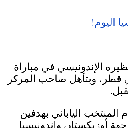
ا اليوم!
يره الإندونيسي في مباراة
 في قطر، وبتأهل صاحب المركز
 المنتخب الياباني بهدفين
جهة أوزبكستان وإندونيسيا