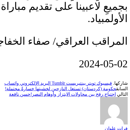
بجميعِ لاعبينا على تقديم مبارا
الأولمبياد.
المراقب العراقي/ صفاء الخفاج
‎2024-‎05-‎02
شاركها.
فيسبوك
تويتر
بينتيريست
Tumblr
البريد الإلكتروني
واتساب
السابق
حكومة (كردستان) تستغل النازحين لخشيتها خسارةً محتملة!
التالي
اجتياح رفح بين محاولات الابتزاز وأوهام النصر!حسن نافعة
فرات علوان