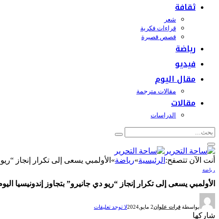
ثقافة
شعر
قراءات فكرية
قصص قصيرة
رياضة
فيديو
مقال اليوم
مقالات مترجمة
مقالات
الدراسات
أنت الآن تتصفح:
الرئيسية
»
رياضة
»
الأولمبي يسعى إلى تكرار إنجاز “ريو 
رياضة
الأولمبي يسعى إلى تكرار إنجاز “ريو دي جانيرو” بتجاوز إندونيسيا اليوم
بواسطة
فرات علوان
2 مايو,2024
لا توجد تعليقات
شاركها