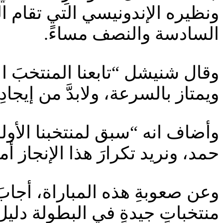
ونظيره الإندونيسي التي تقام ا
السادسة والنصف مساءً.
وقال شنيشل “تابعنا المنتخبَ ا
ويمتاز بالسرعة، ولابدَّ من إيجا
وأضاف انه “سبق لمنتخبنا الأول
حمد، ونريد تكرارَ هذا الإنجاز أما
وعن صعوبةِ هذه المباراة، أجاب
منتخباتٍ جيدةٍ في البطولة د