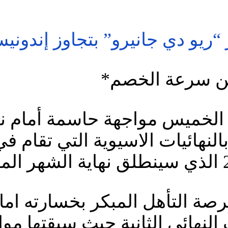
“ريو دي جانيرو” بتجاوز إندونيسي
 من سرعة الخصم*
 الخميس مواجهة حاسمة أمام نظ
 بالنهائيات الاسيوية التي تقام
صة التأهل المبكر بخسارته امام
نهائي الثانية حيث سبقتها موا