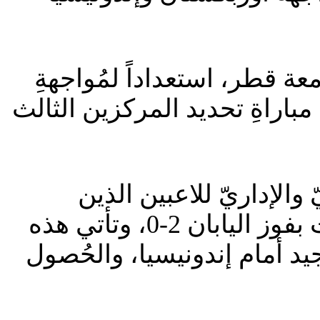
ة قطر، استعداداً لمُواجهةِ
باراةِ تحديد المركزين الثالث
 والإداريّ للاعبين الذين
شاركوا في مباراةِ اليابان ضمن الدور نصفِ النهائي والتي انتهت بفوز اليابان 2-0، وتأتي هذه
لجيد أمام إندونيسيا، والحُصول