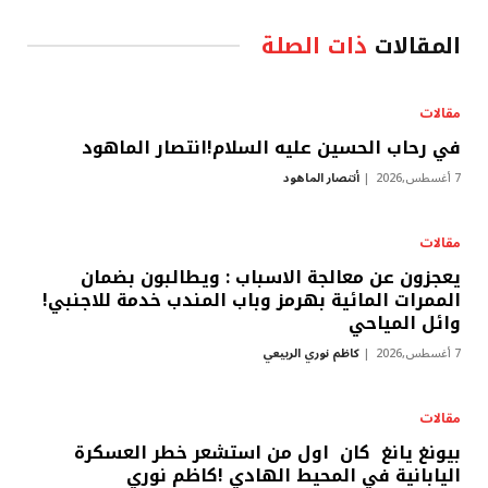
المقالات
ذات الصلة
مقالات
في رحاب الحسين عليه السلام!انتصار الماهود
7 أغسطس,2026
أنتصار الماهود
مقالات
يعجزون عن معالجة الاسباب : ويطالبون بضمان
الممرات المائية بهرمز وباب المندب خدمة للاجنبي!
وائل المياحي
7 أغسطس,2026
كاظم نوري الربيعي
مقالات
بيونغ يانغ كان اول من استشعر خطر العسكرة
اليابانية في المحيط الهادي !كاظم نوري