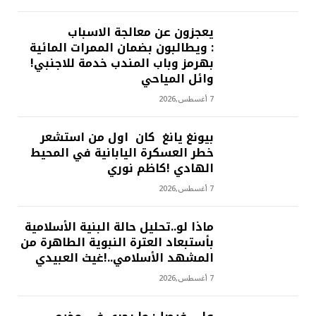
يعجزون عن معالجة الاسباب
: ويطالبون بضمان الممرات المائية
بهرمز وباب المندب خدمة للاجنبي!
وائل المياحي
7 أغسطس,2026
بيونغ يانغ كان اول من استشعر
خطر العسكرة اليابانية في المحيط
الهادي !كاظم نوري
7 أغسطس,2026
ماذا لو..تحليل حالة البنية الأسلامية
بأستبعاد العترة النبوية الطاهرة من
المشهد الأسلامي..!غيث العبيدي
7 أغسطس,2026