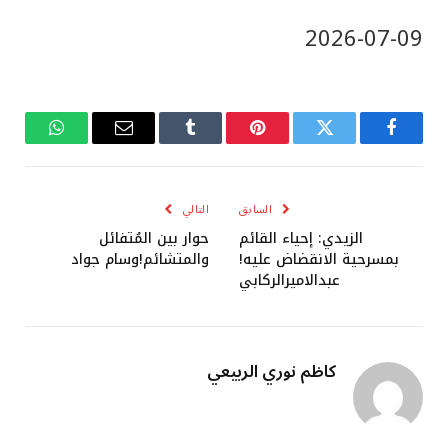
‎2026-‎07-‎09
فيسبوك
تويتر
بينتيريست
Tumblr
البريد
واتساب
الإلكتروني
السابق
التالي
الزيدي: إحياء القائم
حوار بين المُتفائل
بمسرحية الانقضاض عليه!
والمتشائم!وسام جواد
عبدالاميرالركابي
كاظم نوري الربيعي