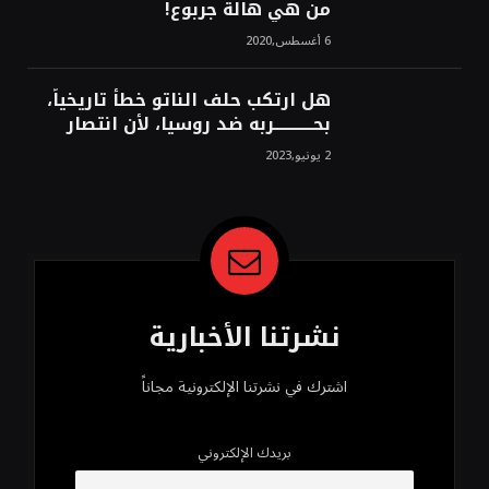
من هي هالة جربوع!
6 أغسطس,2020
هل ارتكب حلف الناتو خطأً تاريخياً،
بحــــــــــــربه ضد روسيا، لأن انتصار
روسيا الحتمي، سيفتت الناتو!محمد
2 يونيو,2023
محسن
نشرتنا الأخبارية
اشترك في نشرتنا الإلكترونية مجاناً
بريدك الإلكتروني