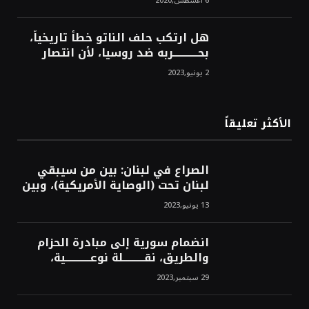
6 أغسطس,2020
هل ارتكب حلف الناتو خطأً تاريخياً،
بحــــــــــــربه ضد روسيا، لأن انتصار
روسيا الحتمي، سيفتت الناتو!محمد
2 يونيو,2023
محسن
الأكثر تعليقاً
الصراع في لبنان: بين من سيبقي
لبنان تحت (الوصاية الأمريكية)، وبين
من سيخرج لبنان من النفق الغربي!
13 يونيو,2023
محمد محسن
انضمام سورية إلى مبادرة الحزام
والطريق، نقــــــــــلة نوعــــــــــــية،
استراتيجية، تاريخية، نهائية، نحو
29 سبتمبر,2023
الشرق!محمد محسن