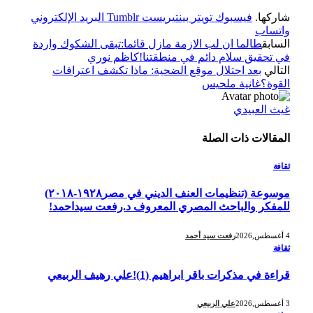
شاركها.
فيسبوك
تويتر
بينتيريست
Tumblr
البريد الإلكتروني
واتساب
السابق
طالما ان لب الازمة مازل قائما:تبقى الشكوك واردة
في تحقيق سلام دائم في منطقتنا!كاظم نوري
التالي
بعد احتلال موقع الضحية: ماذا تكشف اعترافات
القوة؟غانية ملحيس
غيث العبيدي
المقالات
ذات الصلة
ثقافة
موسوعة (تنظيمات العنف الديني في مصر١٩٢٨-٢٠١٨)
للمفكر والباحث المصري المعروف د.رفعت سيداحمد!
4 أغسطس,2026
رفعت سيد أحمد
ثقافة
قراءة في مذكرات باقر ابراهيم (1)!علي رهيف الربيعي
3 أغسطس,2026
علي الربيعي