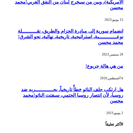
الأمريكية)، وبين من سيخرج لبنان من النفق الغربي!محمد
محسن
13 يونيو,2023
انضمام سورية إلى مبادرة الحزام والطريق، نقــــــــــلة
نوعــــــــــــية، استراتيجية، تاريخية، نهائية، نحو الشرق!
محمد محسن
29 سبتمبر,2023
من هي هالة جربوع!
6 أغسطس,2020
هل ارتكب حلف الناتو خطأً تاريخياً، بحــــــــــــربه ضد
روسيا، لأن انتصار روسيا الحتمي، سيفتت الناتو!محمد
محسن
2 يونيو,2023
الأكثر تعليقاً